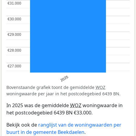
€31.000
€31.000
€30.000
€30.000
€29.000
€29.000
€28.000
€28.000
€27.000
€27.000
2025
Bovenstaande grafiek toont de gemiddelde
WOZ
woningwaarde per jaar in het postcodegebied 6439 BN.
In 2025 was de gemiddelde
WOZ
woningwaarde in
het postcodegebied 6439 BN €33.000.
Bekijk ook de
ranglijst van de woningwaarden per
buurt in de gemeente Beekdaelen
.