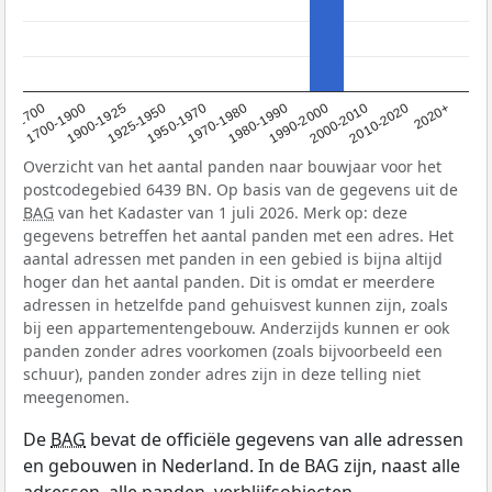
1950-1970
1990-2000
1900-1925
2020+
1970-1980
<1700
2000-2010
1925-1950
1980-1990
1700-1900
2010-2020
Overzicht van het aantal panden naar bouwjaar voor het
postcodegebied 6439 BN. Op basis van de gegevens uit de
BAG
van het Kadaster van 1 juli 2026. Merk op: deze
gegevens betreffen het aantal panden met een adres. Het
aantal adressen met panden in een gebied is bijna altijd
hoger dan het aantal panden. Dit is omdat er meerdere
adressen in hetzelfde pand gehuisvest kunnen zijn, zoals
bij een appartementengebouw. Anderzijds kunnen er ook
panden zonder adres voorkomen (zoals bijvoorbeeld een
schuur), panden zonder adres zijn in deze telling niet
meegenomen.
De
BAG
bevat de officiële gegevens van alle adressen
en gebouwen in Nederland. In de BAG zijn, naast alle