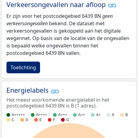
Verkeersongevallen naar afloop
Er zijn voor het postcodegebied 6439 BN
geen
verkeersongevallen
bekend. De dataset met
verkeersongevallen is gekoppeld aan het digitale
wegennet. Op basis van de locatie van de ongevallen
is bepaald welke ongevallen binnen het
postcodegebied 6439 BN vallen.
Toelichting
Energielabels
Het meest voorkomende energielabel in het
postcodegebied 6439 BN is B (1 adres).
A+++++
A++++
A+++
A++
A+
A
B
C
D
E
F
G