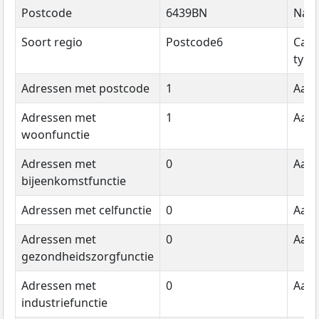
Postcode
6439BN
Naa
Soort regio
Postcode6
Cate
type
Adressen met postcode
1
Aant
Adressen met
1
Aant
woonfunctie
Adressen met
0
Aant
bijeenkomstfunctie
Adressen met celfunctie
0
Aant
Adressen met
0
Aant
gezondheidszorgfunctie
Adressen met
0
Aant
industriefunctie