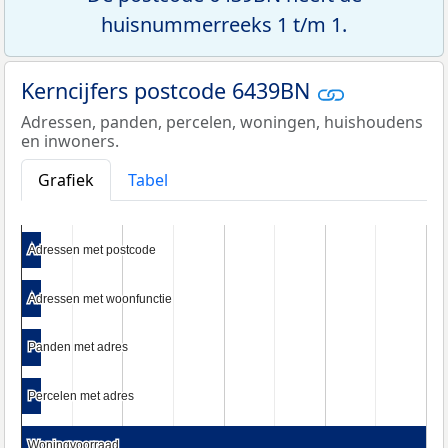
huisnummerreeks 1 t/m 1.
Kerncijfers postcode 6439BN
Adressen, panden, percelen, woningen, huishoudens
en inwoners.
Grafiek
Tabel
Adressen met postcode
Adressen met postcode
Adressen met woonfunctie
Adressen met woonfunctie
Panden met adres
Panden met adres
Percelen met adres
Percelen met adres
Woningvoorraad
Woningvoorraad