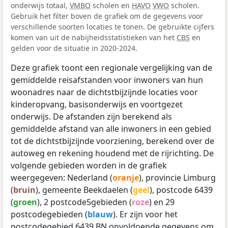
onderwijs totaal,
VMBO
scholen en
HAVO
VWO
scholen.
Gebruik het filter boven de grafiek om de gegevens voor
verschillende soorten locaties te tonen. De gebruikte cijfers
komen van uit de nabijheidsstatistieken van het
CBS
en
gelden voor de situatie in 2020-2024.
Deze grafiek toont een regionale vergelijking van de
gemiddelde reisafstanden voor inwoners van hun
woonadres naar de dichtstbijzijnde locaties voor
kinderopvang, basisonderwijs en voortgezet
onderwijs. De afstanden zijn berekend als
gemiddelde afstand van alle inwoners in een gebied
tot de dichtstbijzijnde voorziening, berekend over de
autoweg en rekening houdend met de rijrichting. De
volgende gebieden worden in de grafiek
weergegeven: Nederland (
oranje
), provincie Limburg
(
bruin
), gemeente Beekdaelen (
geel
), postcode 6439
(
groen
), 2 postcode5gebieden (
roze
) en 29
postcodegebieden (
blauw
). Er zijn voor het
postcodegebied 6439 BN onvoldoende gegevens om