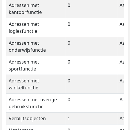
Adressen met
0
Aant
kantoorfunctie
Adressen met
0
Aant
logiesfunctie
Adressen met
0
Aant
onderwijsfunctie
Adressen met
0
Aant
sportfunctie
Adressen met
0
Aant
winkelfunctie
Adressen met overige
0
Aant
gebruiksfunctie
Verblijfsobjecten
1
Aant