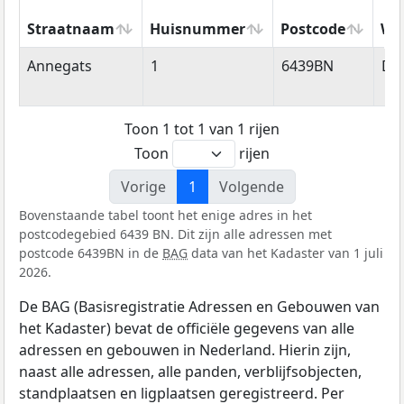
Straatnaam
Huisnummer
Postcode
Wo
Straatnaam
Huisnummer
Postcode
Wo
Annegats
1
6439BN
Do
Toon 1 tot 1 van 1 rijen
Toon
rijen
Vorige
1
Volgende
Bovenstaande tabel toont het enige adres in het
postcodegebied 6439 BN. Dit zijn alle adressen met
postcode 6439BN in de
BAG
data van het Kadaster van 1 juli
2026.
De BAG (Basisregistratie Adressen en Gebouwen van
het Kadaster) bevat de officiële gegevens van alle
adressen en gebouwen in Nederland. Hierin zijn,
naast alle adressen, alle panden, verblijfsobjecten,
standplaatsen en ligplaatsen geregistreerd. Per