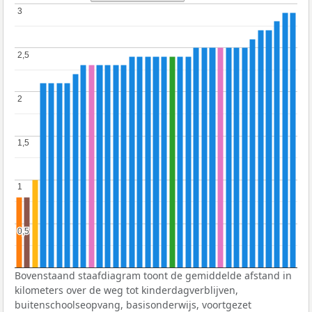
3
3
2,5
2,5
2
2
1,5
1,5
1
1
0,5
0,5
Bovenstaand staafdiagram toont de gemiddelde afstand in
kilometers over de weg tot kinderdagverblijven,
buitenschoolseopvang, basisonderwijs, voortgezet