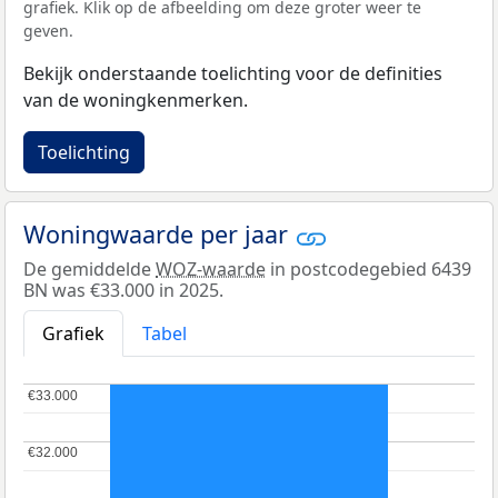
grafiek. Klik op de afbeelding om deze groter weer te
geven.
Bekijk onderstaande toelichting voor de definities
van de woningkenmerken.
Toelichting
Woningwaarde per jaar
De gemiddelde
WOZ-waarde
in postcodegebied 6439
BN was €33.000 in 2025.
Grafiek
Tabel
€33.000
€33.000
€32.000
€32.000