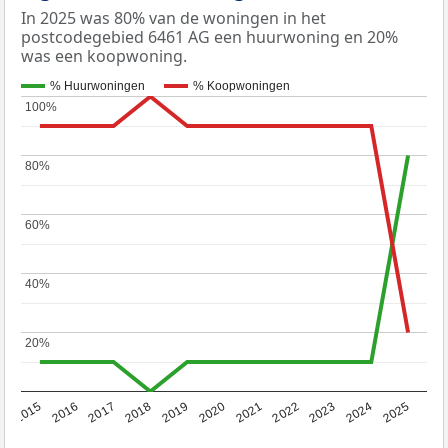
In 2025 was 80% van de woningen in het
postcodegebied 6461 AG een huurwoning en 20%
was een koopwoning.
% Huurwoningen
% Koopwoningen
100%
100%
80%
80%
60%
60%
40%
40%
20%
20%
2019
2022
2025
2017
2020
2023
2015
2018
2021
2024
2016