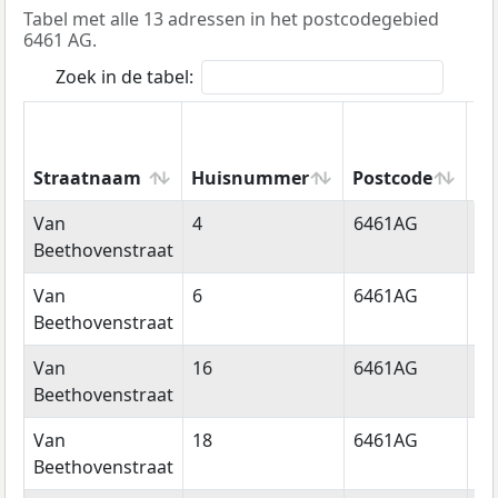
Tabel met alle 13 adressen in het postcodegebied
6461 AG.
Zoek in de tabel:
Straatnaam
Huisnummer
Postcode
Wo
Straatnaam
Huisnummer
Postcode
W
Van
4
6461AG
Ke
Beethovenstraat
Van
6
6461AG
Ke
Beethovenstraat
Van
16
6461AG
Ke
Beethovenstraat
Van
18
6461AG
Ke
Beethovenstraat