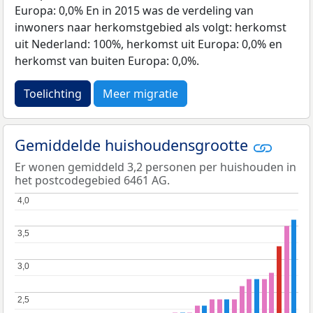
Europa: 0,0% En in 2015 was de verdeling van
inwoners naar herkomstgebied als volgt: herkomst
uit Nederland: 100%, herkomst uit Europa: 0,0% en
herkomst van buiten Europa: 0,0%.
Toelichting
Meer migratie
Gemiddelde huishoudensgrootte
Er wonen gemiddeld 3,2 personen per huishouden in
het postcodegebied 6461 AG.
4,0
4,0
3,5
3,5
3,0
3,0
2,5
2,5