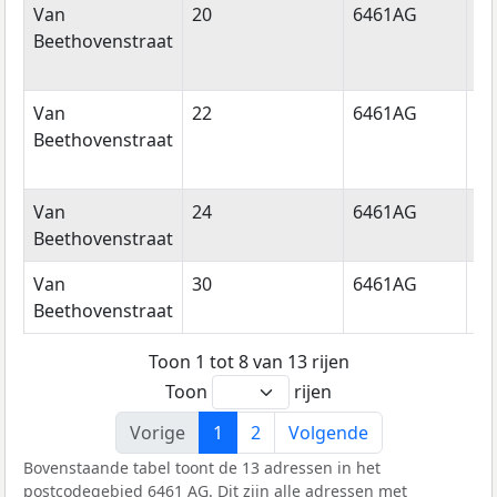
Van
20
6461AG
Ke
Beethovenstraat
Van
22
6461AG
Ke
Beethovenstraat
Van
24
6461AG
Ke
Beethovenstraat
Van
30
6461AG
Ke
Beethovenstraat
Toon 1 tot 8 van 13 rijen
Toon
rijen
Vorige
1
2
Volgende
Bovenstaande tabel toont de 13 adressen in het
postcodegebied 6461 AG. Dit zijn alle adressen met