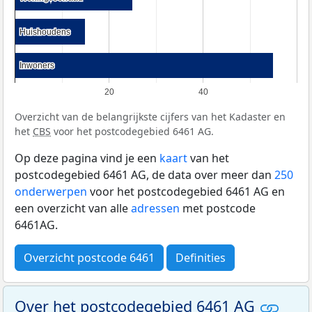
Huishoudens
Huishoudens
Inwoners
Inwoners
20
40
Overzicht van de belangrijkste cijfers van het Kadaster en
het
CBS
voor het postcodegebied 6461 AG.
Op deze pagina vind je een
kaart
van het
postcodegebied 6461 AG, de data over meer dan
250
onderwerpen
voor het postcodegebied 6461 AG en
een overzicht van alle
adressen
met postcode
6461AG.
Overzicht postcode 6461
Definities
Over het postcodegebied 6461 AG