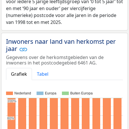
voor iedere 5 jarige leeftijdsgroep van ‘0 tot 5 jaar’ tot
en met ‘90 jaar en ouder’ per viercijferige
(numerieke) postcode voor alle jaren in de periode
van 1998 tot en met 2025.
Inwoners naar land van herkomst per
jaar
Gegevens over de herkomstgebieden van de
inwoners in het postcodegebied 6461 AG.
Grafiek
Tabel
Nederland
Europa
Buiten Europa
100%
100%
80%
80%