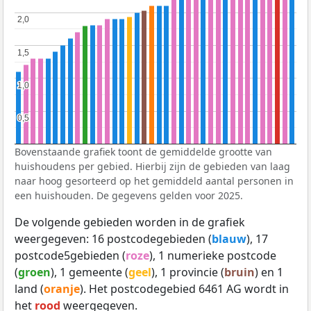
2,0
2,0
1,5
1,5
1,0
1,0
0,5
0,5
Bovenstaande grafiek toont de gemiddelde grootte van
huishoudens per gebied. Hierbij zijn de gebieden van laag
naar hoog gesorteerd op het gemiddeld aantal personen in
een huishouden. De gegevens gelden voor 2025.
De volgende gebieden worden in de grafiek
weergegeven: 16 postcodegebieden (
blauw
), 17
postcode5gebieden (
roze
), 1 numerieke postcode
(
groen
), 1 gemeente (
geel
), 1 provincie (
bruin
) en 1
land (
oranje
). Het postcodegebied 6461 AG wordt in
het
rood
weergegeven.