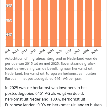
60%
60%
40%
40%
20%
20%
2019
2022
2017
2025
2020
2015
2023
2018
2021
2016
2024
Autochtoon of migratieachtergrond in Nederland voor de
periode van 2015 tot en met 2025: Bovenstaande grafiek
toont de verdeling van de bevolking naar herkomst uit
Nederland, herkomst uit Europa en herkomst van buiten
Europa in het postcodegebied 6461 AG per jaar.
In 2025 was de herkomst van inwoners in het
postcodegebied 6461 AG als volgt verdeeld:
herkomst uit Nederland: 100%, herkomst uit
Europese landen: 0,0% en herkomst uit landen buiten