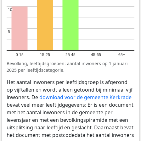
10
10
5
5
0-15
15-25
25-45
45-65
65+
Bevolking, leeftijdsgroepen: aantal inwoners op 1 januari
2025 per leeftijdscategorie.
Het aantal inwoners per leeftijdsgroep is afgerond
op vijftallen en wordt alleen getoond bij minimaal vijf
inwoners. De
download voor de gemeente Kerkrade
bevat veel meer leeftijdgegevens: Er is een document
met het aantal inwoners in de gemeente per
levensjaar en met een bevolkingspiramide met een
uitsplitsing naar leeftijd en geslacht. Daarnaast bevat
het document met postcodedata het aantal inwoners