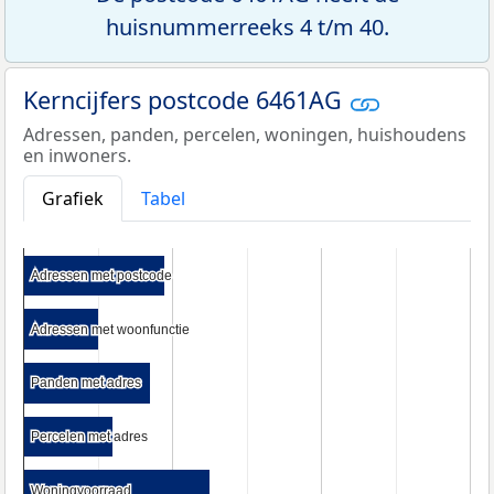
huisnummerreeks 4 t/m 40.
Kerncijfers postcode 6461AG
Adressen, panden, percelen, woningen, huishoudens
en inwoners.
Grafiek
Tabel
Adressen met postcode
Adressen met postcode
Adressen met woonfunctie
Adressen met woonfunctie
Panden met adres
Panden met adres
Percelen met adres
Percelen met adres
Woningvoorraad
Woningvoorraad