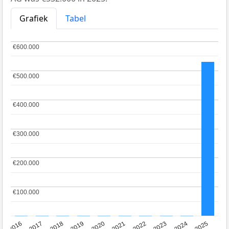
Grafiek
Tabel
€600.000
€600.000
€500.000
€500.000
€400.000
€400.000
€300.000
€300.000
€200.000
€200.000
€100.000
€100.000
2016
2017
2018
2019
2020
2021
2022
2023
2024
2025