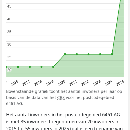
45
45
40
40
35
35
30
30
25
25
20
20
2015
2016
2017
2018
2019
2020
2021
2022
2023
2024
2025
Bovenstaande grafiek toont het aantal inwoners per jaar op
basis van de data van het
CBS
voor het postcodegebied
6461 AG.
Het aantal inwoners in het postcodegebied 6461 AG
is met 35 inwoners toegenomen van 20 inwoners in
2015 tot 55 inwoners in 2025 (dat is een toename van