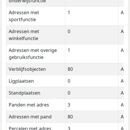
onderwijsfunctie
Adressen met
1
Aant
sportfunctie
Adressen met
0
Aant
winkelfunctie
Adressen met overige
1
Aant
gebruiksfunctie
Verblijfsobjecten
80
Aant
Ligplaatsen
0
Aant
Standplaatsen
0
Aant
Panden met adres
3
Aant
Adressen met pand
80
Aant
Percelen met adres
3
Aant