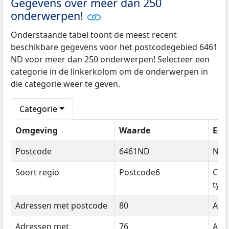
Gegevens over meer dan 250
onderwerpen!
Onderstaande tabel toont de meest recent
beschikbare gegevens voor het postcodegebied 6461
ND voor meer dan 250 onderwerpen! Selecteer een
categorie in de linkerkolom om de onderwerpen in
die categorie weer te geven.
Categorie
Omgeving
Waarde
Een
Postcode
6461ND
Na
Soort regio
Postcode6
Cat
typ
Adressen met postcode
80
Aant
Adressen met
76
Aant