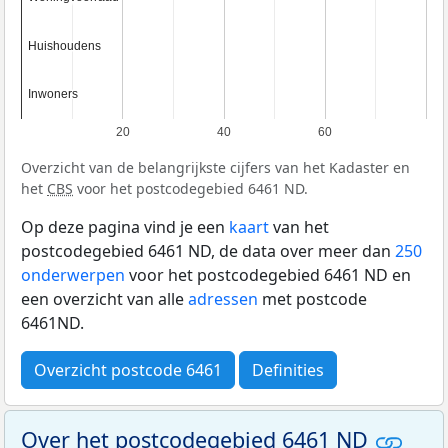
Huishoudens
Huishoudens
Inwoners
Inwoners
20
40
60
Overzicht van de belangrijkste cijfers van het Kadaster en
het
CBS
voor het postcodegebied 6461 ND.
Op deze pagina vind je een
kaart
van het
postcodegebied 6461 ND, de data over meer dan
250
onderwerpen
voor het postcodegebied 6461 ND en
een overzicht van alle
adressen
met postcode
6461ND.
Overzicht postcode 6461
Definities
Over het postcodegebied 6461 ND