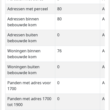
Adressen met perceel
80
Aant
Adressen binnen
80
Aant
bebouwde kom
Adressen buiten
0
Aant
bebouwde kom
Woningen binnen
76
Aant
bebouwde kom
Woningen buiten
0
Aant
bebouwde kom
Panden met adres voor
0
Aant
1700
Panden met adres 1700
0
Aant
tot 1900