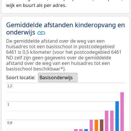
wijk en buurt als per adres.
Gemiddelde afstanden kinderopvang en
onderwijs
De gemiddelde afstand over de weg van een
huisadres tot een basisschool in postcodegebied
6461 is 0,5 kilometer (voor het postcodegebied 6461
ND zelf zijn geen gegevens over de gemiddelde
afstand over de weg van een huisadres tot een
basisschool beschikbaar*).
Soort locatie:
Basisonderwijs
1,2
1,2
1
1
0,8
0,8