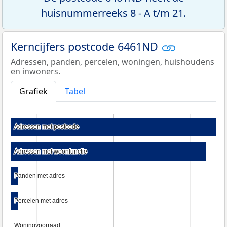
huisnummerreeks 8 - A t/m 21.
Kerncijfers postcode 6461ND
Adressen, panden, percelen, woningen, huishoudens
en inwoners.
Grafiek
Tabel
Adressen met postcode
Adressen met postcode
Adressen met woonfunctie
Adressen met woonfunctie
Panden met adres
Panden met adres
Percelen met adres
Percelen met adres
Woningvoorraad
Woningvoorraad