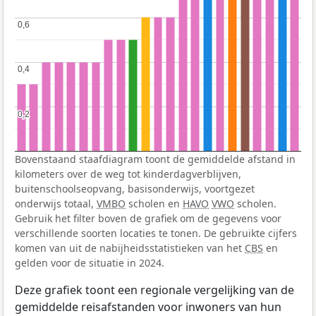
0,6
0,6
0,4
0,4
0,2
0,2
Bovenstaand staafdiagram toont de gemiddelde afstand in
kilometers over de weg tot kinderdagverblijven,
buitenschoolseopvang, basisonderwijs, voortgezet
onderwijs totaal,
VMBO
scholen en
HAVO
VWO
scholen.
Gebruik het filter boven de grafiek om de gegevens voor
verschillende soorten locaties te tonen. De gebruikte cijfers
komen van uit de nabijheidsstatistieken van het
CBS
en
gelden voor de situatie in 2024.
Deze grafiek toont een regionale vergelijking van de
gemiddelde reisafstanden voor inwoners van hun