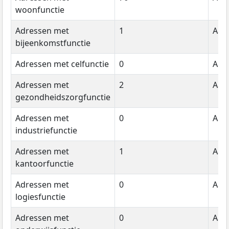
woonfunctie
Adressen met
1
Aant
bijeenkomstfunctie
Adressen met celfunctie
0
Aant
Adressen met
2
Aant
gezondheidszorgfunctie
Adressen met
0
Aant
industriefunctie
Adressen met
1
Aant
kantoorfunctie
Adressen met
0
Aant
logiesfunctie
Adressen met
0
Aant