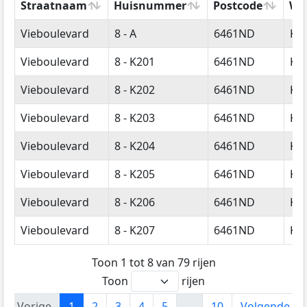
Straatnaam
Huisnummer
Postcode
Wo
Straatnaam
Huisnummer
Postcode
Wo
Vieboulevard
8 - A
6461ND
Ke
Vieboulevard
8 - K201
6461ND
Ke
Vieboulevard
8 - K202
6461ND
Ke
Vieboulevard
8 - K203
6461ND
Ke
Vieboulevard
8 - K204
6461ND
Ke
Vieboulevard
8 - K205
6461ND
Ke
Vieboulevard
8 - K206
6461ND
Ke
Vieboulevard
8 - K207
6461ND
Ke
Toon 1 tot 8 van 79 rijen
Toon
rijen
Vorige
1
2
3
4
5
…
10
Volgende