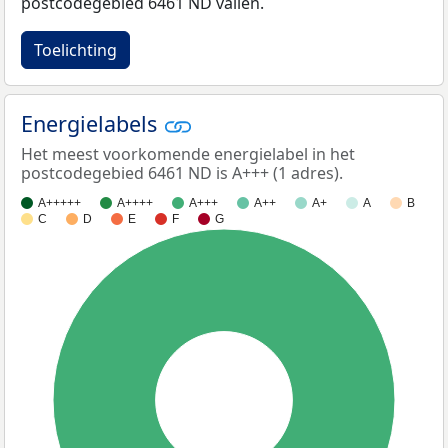
postcodegebied 6461 ND vallen.
Toelichting
Energielabels
Het meest voorkomende energielabel in het
postcodegebied 6461 ND is A+++ (1 adres).
A+++++
A++++
A+++
A++
A+
A
B
C
D
E
F
G
100%