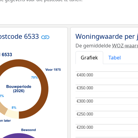
ostcode 6533
Woningwaarde per 
De gemiddelde
WOZ-waar
Grafiek
Tabel
€400.000
€400.000
€350.000
€350.000
€300.000
€300.000
€250.000
€250.000
€200.000
€200.000