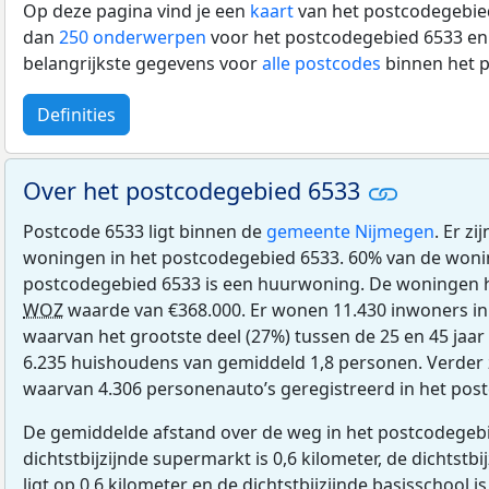
Op deze pagina vind je een
kaart
van het postcodegebied
dan
250 onderwerpen
voor het postcodegebied 6533 en 
belangrijkste gegevens voor
alle postcodes
binnen het 
Definities
Over het postcodegebied 6533
Postcode 6533 ligt binnen de
gemeente Nijmegen
. Er z
woningen in het postcodegebied 6533. 60% van de woni
postcodegebied 6533 is een huurwoning. De woningen
WOZ
waarde van €368.000. Er wonen 11.430 inwoners in
waarvan het grootste deel (27%) tussen de 25 en 45 jaar 
6.235 huishoudens van gemiddeld 1,8 personen. Verder z
waarvan 4.306 personenauto’s geregistreerd in het pos
De gemiddelde afstand over de weg in het postcodegebi
dichtstbijzijnde supermarkt is 0,6 kilometer, de dichtstbi
ligt op 0,6 kilometer en de dichtstbijzijnde basisschool is