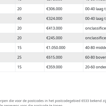
20
€306.000
00-40 laag 
40
€324.000
00-40 laag 
20
€413.000
onclassific
20
€245.000
onclassific
15
€1.050.000
40-80 midd
25
€615.000
60-80 bove
15
€359.000
20-60 onde
pen die voor de postcodes in het postcodegebied 6533 bekend zij
lle gegevens voor die postcode te tonen.