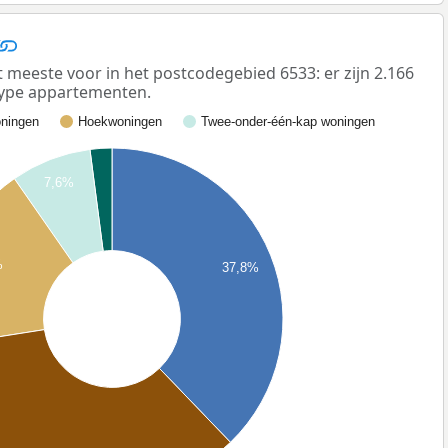
eeste voor in het postcodegebied 6533: er zijn 2.166
ype appartementen.
ningen
Hoekwoningen
Twee-onder-één-kap woningen
7,6%
%
37,8%