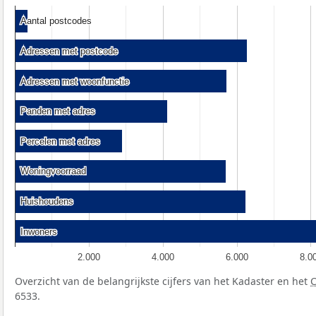
Aantal postcodes
Aantal postcodes
Adressen met postcode
Adressen met postcode
Adressen met woonfunctie
Adressen met woonfunctie
Panden met adres
Panden met adres
Percelen met adres
Percelen met adres
Woningvoorraad
Woningvoorraad
Huishoudens
Huishoudens
Inwoners
Inwoners
2.000
4.000
6.000
8.0
Overzicht van de belangrijkste cijfers van het Kadaster en het
6533.