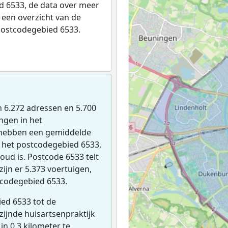
 6533, de data over meer
een overzicht van de
postcodegebied 6533.
ijn 6.272 adressen en 5.700
ngen in het
 hebben een gemiddelde
 het postcodegebied 6533,
oud is. Postcode 6533 telt
ijn er 5.373 voertuigen,
tcodegebied 6533.
ed 6533 tot de
jzijnde huisartsenpraktijk
 in 0,3 kilometer te