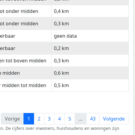
tot onder midden
0,4 km
tot onder midden
0,3 km
eerbaar
geen data
eerbaar
0,2 km
en tot boven midden
0,3 km
n midden
0,6 km
r midden tot midden
0,5 km
Vorige
1
2
3
4
5
…
43
Volgende
n. De cijfers over inwoners, huishoudens en woningen zijn