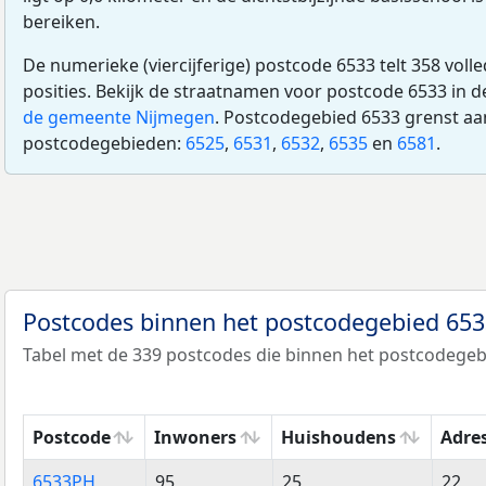
bereiken.
De numerieke (viercijferige) postcode 6533 telt 358 voll
posities. Bekijk de straatnamen voor postcode 6533 in 
de gemeente Nijmegen
. Postcodegebied 6533 grenst aa
postcodegebieden:
6525
,
6531
,
6532
,
6535
en
6581
.
Postcodes binnen het postcodegebied 65
Tabel met de 339 postcodes die binnen het postcodegebi
Postcode
Inwoners
Huishoudens
Adre
Postcode
Inwoners
Huishoudens
Adre
6533PH
95
25
22