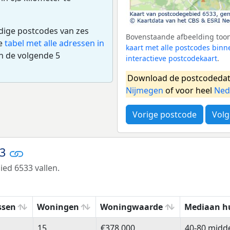
edige postcodes van zes
Bovenstaande afbeelding toont
de
tabel met alle adressen in
kaart met alle postcodes bi
n de volgende 5
interactieve postcodekaart
.
Download de postcodedat
Nijmegen
of voor heel
Ned
Vorige postcode
Volg
33
ed 6533 vallen.
ssen
Woningen
Woningwaarde
Mediaan h
ssen
Woningen
Woningwaarde
Mediaan h
15
€378.000
40-80 midd