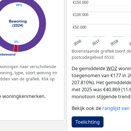
€150.000
€150.000
€100.000
€100.000
€50.000
€50.000
2
2016
2018
2017
Bovenstaande grafiek toont 
postcodegebied 6533.
woningen naar verschillende
De gemiddelde
WOZ
wonin
ning, type, soort woning en
toegenomen van €177 in 201
dden van de grafiek. Klik op
207.810%). Het gemiddelde 
met 2025 was €40.869 (11.6
 de woningkenmerken.
monotoon stijgende trend: D
Bekijk ook de
ranglijst va
Toelichting