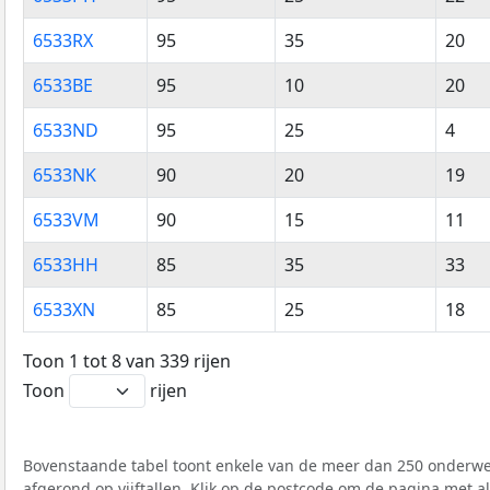
6533RX
95
35
20
6533BE
95
10
20
6533ND
95
25
4
6533NK
90
20
19
6533VM
90
15
11
6533HH
85
35
33
6533XN
85
25
18
Toon 1 tot 8 van 339 rijen
Toon
rijen
Bovenstaande tabel toont enkele van de meer dan 250 onderwer
afgerond op vijftallen. Klik op de postcode om de pagina met a