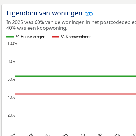
Eigendom van woningen
In 2025 was 60% van de woningen in het postcodegebi
40% was een koopwoning.
% Huurwoningen
% Koopwoningen
100%
100%
80%
80%
60%
60%
40%
40%
20%
20%