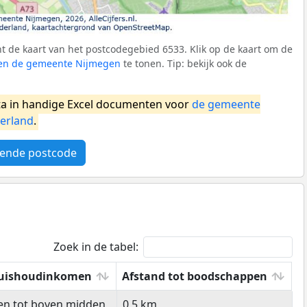
 de kaart van het postcodegebied 6533. Klik op de kaart om de
nnen de gemeente Nijmegen
te tonen. Tip: bekijk ook de
a in handige Excel documenten voor
de gemeente
erland
.
ende postcode
Zoek in de tabel:
uishoudinkomen
Afstand tot boodschappen
uishoudinkomen
Afstand tot boodschappen
en tot boven midden
0,5 km