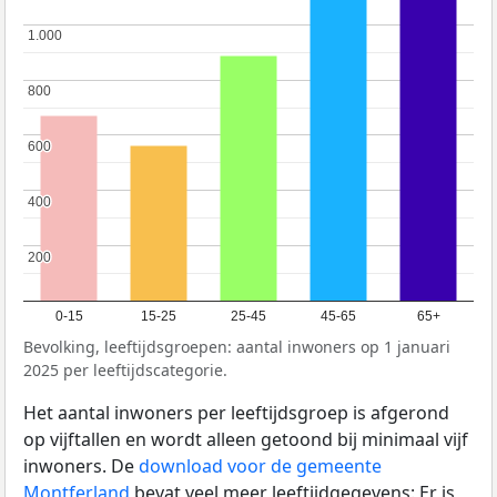
1.000
1.000
800
800
600
600
400
400
200
200
0-15
15-25
25-45
45-65
65+
Bevolking, leeftijdsgroepen: aantal inwoners op 1 januari
2025 per leeftijdscategorie.
Het aantal inwoners per leeftijdsgroep is afgerond
op vijftallen en wordt alleen getoond bij minimaal vijf
inwoners. De
download voor de gemeente
Montferland
bevat veel meer leeftijdgegevens: Er is