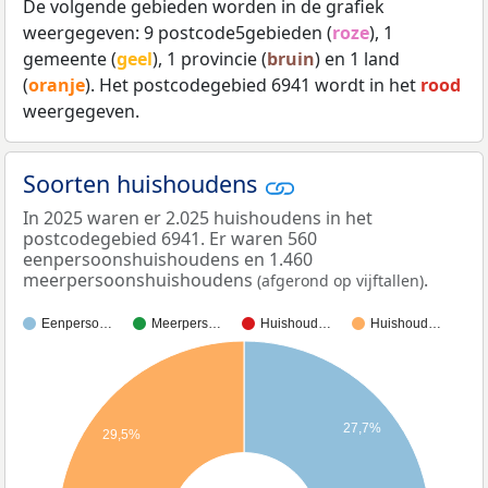
De volgende gebieden worden in de grafiek
weergegeven: 9 postcode5gebieden (
roze
), 1
gemeente (
geel
), 1 provincie (
bruin
) en 1 land
(
oranje
). Het postcodegebied 6941 wordt in het
rood
weergegeven.
Soorten huishoudens
In 2025 waren er 2.025 huishoudens in het
postcodegebied 6941. Er waren 560
eenpersoonshuishoudens en 1.460
meerpersoonshuishoudens
.
(afgerond op vijftallen)
Eenperso…
Meerpers…
Huishoud…
Huishoud…
27,7%
29,5%