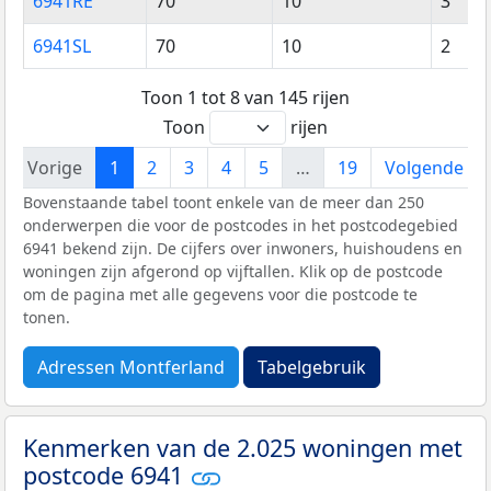
6941RE
70
10
3
6941SL
70
10
2
Toon 1 tot 8 van 145 rijen
Toon
rijen
Vorige
1
2
3
4
5
…
19
Volgende
Bovenstaande tabel toont enkele van de meer dan 250
onderwerpen die voor de postcodes in het postcodegebied
6941 bekend zijn. De cijfers over inwoners, huishoudens en
woningen zijn afgerond op vijftallen. Klik op de postcode
om de pagina met alle gegevens voor die postcode te
tonen.
Adressen Montferland
Tabelgebruik
Kenmerken van de 2.025 woningen met
postcode 6941