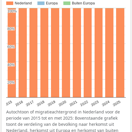
Nederland
Europa
Buiten Europa
100%
100%
80%
80%
60%
60%
40%
40%
20%
20%
2019
2022
2017
2025
2020
2015
2023
2018
2021
2016
2024
Autochtoon of migratieachtergrond in Nederland voor de
periode van 2015 tot en met 2025: Bovenstaande grafiek
toont de verdeling van de bevolking naar herkomst uit
Nederland, herkomst uit Europa en herkomst van buiten