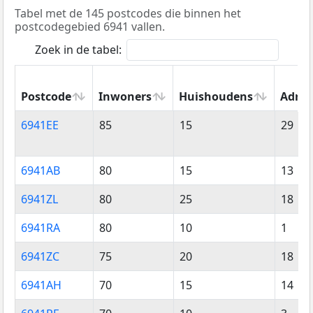
Tabel met de 145 postcodes die binnen het
postcodegebied 6941 vallen.
Zoek in de tabel:
Postcode
Inwoners
Huishoudens
Adres
Postcode
Inwoners
Huishoudens
Adres
6941EE
85
15
29
6941AB
80
15
13
6941ZL
80
25
18
6941RA
80
10
1
6941ZC
75
20
18
6941AH
70
15
14