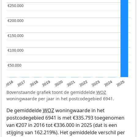
€250.000
€250.000
€200.000
€200.000
€150.000
€150.000
€100.000
€100.000
€50.000
€50.000
2016
2017
2018
2019
2020
2021
2022
2023
2024
2025
Bovenstaande grafiek toont de gemiddelde
WOZ
woningwaarde per jaar in het postcodegebied 6941.
De gemiddelde
WOZ
woningwaarde in het
postcodegebied 6941 is met €335.793 toegenomen
van €207 in 2016 tot €336.000 in 2025 (dat is een
stijging van 162.219%). Het gemiddelde verschil per