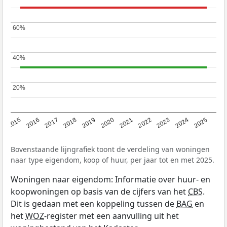
60%
60%
40%
40%
20%
20%
2019
2022
2025
2017
2020
2023
2015
2018
2021
2024
2016
Bovenstaande lijngrafiek toont de verdeling van woningen
naar type eigendom, koop of huur, per jaar tot en met 2025.
Woningen naar eigendom: Informatie over huur- en
koopwoningen op basis van de cijfers van het
CBS
.
Dit is gedaan met een koppeling tussen de
BAG
en
het
WOZ
-register met een aanvulling uit het