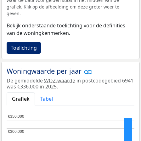
waar de data voor gelden staat in het midden van de
grafiek. Klik op de afbeelding om deze groter weer te
geven.
Bekijk onderstaande toelichting voor de definities
van de woningkenmerken.
Toelichting
Woningwaarde per jaar
De gemiddelde
WOZ-waarde
in postcodegebied 6941
was €336.000 in 2025.
Grafiek
Tabel
€350.000
€350.000
€300.000
€300.000