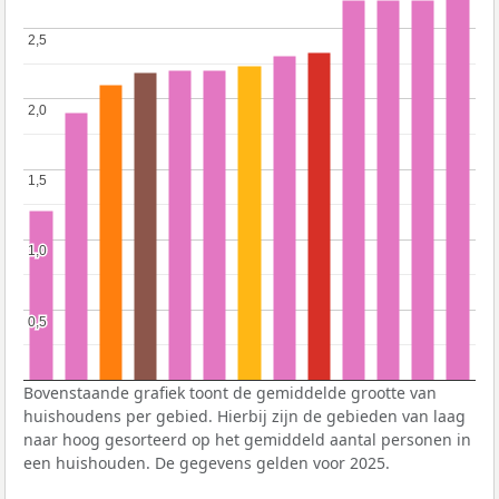
2,5
2,5
2,0
2,0
1,5
1,5
1,0
1,0
0,5
0,5
Bovenstaande grafiek toont de gemiddelde grootte van
huishoudens per gebied. Hierbij zijn de gebieden van laag
naar hoog gesorteerd op het gemiddeld aantal personen in
een huishouden. De gegevens gelden voor 2025.