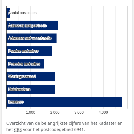
Aantal postcodes
Aantal postcodes
Adressen met postcode
Adressen met postcode
Adressen met woonfunctie
Adressen met woonfunctie
Panden met adres
Panden met adres
Percelen met adres
Percelen met adres
Woningvoorraad
Woningvoorraad
Huishoudens
Huishoudens
Inwoners
Inwoners
1.000
2.000
3.000
4.000
Overzicht van de belangrijkste cijfers van het Kadaster en
het
CBS
voor het postcodegebied 6941.