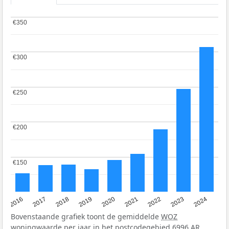
€350
€350
€300
€300
€250
€250
€200
€200
€150
€150
2016
2017
2018
2019
2020
2021
2022
2023
2024
Bovenstaande grafiek toont de gemiddelde
WOZ
woningwaarde per jaar in het postcodegebied 6996 AR.