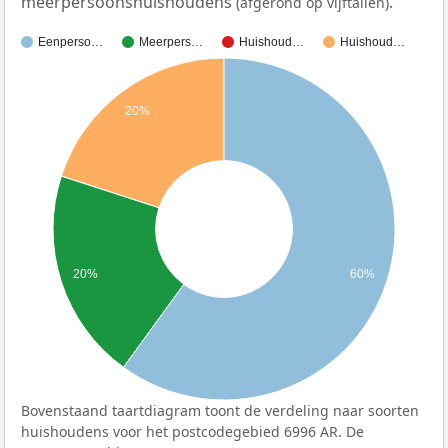
meerpersoonshuishoudens
.
(afgerond op vijftallen)
Eenperso…
Meerpers…
Huishoud…
Huishoud…
20%
20%
60%
Bovenstaand taartdiagram toont de verdeling naar soorten
huishoudens voor het postcodegebied 6996 AR. De