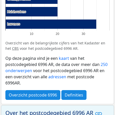
Huishoudens
Huishoudens
Inwoners
Inwoners
10
20
30
Overzicht van de belangrijkste cijfers van het Kadaster en
het
CBS
voor het postcodegebied 6996 AR.
Op deze pagina vind je een
kaart
van het
postcodegebied 6996 AR, de data over meer dan
250
onderwerpen
voor het postcodegebied 6996 AR en
een overzicht van alle
adressen
met postcode
6996AR.
Overzicht postcode 6996
Definities
Over het postcodegebied 6996 AR