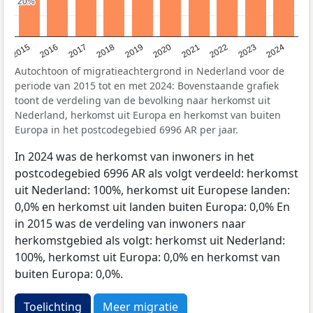
20%
20%
2015
2016
2017
2018
2019
2020
2021
2022
2023
2024
Autochtoon of migratieachtergrond in Nederland voor de
periode van 2015 tot en met 2024: Bovenstaande grafiek
toont de verdeling van de bevolking naar herkomst uit
Nederland, herkomst uit Europa en herkomst van buiten
Europa in het postcodegebied 6996 AR per jaar.
In 2024 was de herkomst van inwoners in het
postcodegebied 6996 AR als volgt verdeeld: herkomst
uit Nederland: 100%, herkomst uit Europese landen:
0,0% en herkomst uit landen buiten Europa: 0,0% En
in 2015 was de verdeling van inwoners naar
herkomstgebied als volgt: herkomst uit Nederland:
100%, herkomst uit Europa: 0,0% en herkomst van
buiten Europa: 0,0%.
Toelichting
Meer migratie