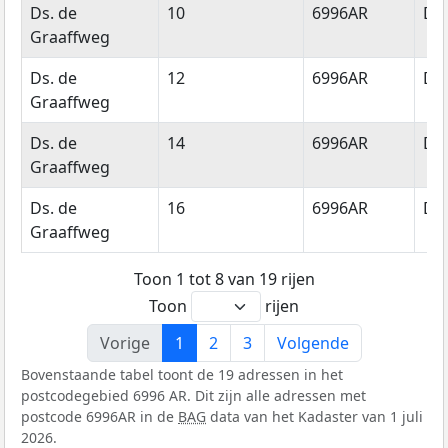
Ds. de
10
6996AR
Dr
Graaffweg
Ds. de
12
6996AR
Dr
Graaffweg
Ds. de
14
6996AR
Dr
Graaffweg
Ds. de
16
6996AR
Dr
Graaffweg
Toon 1 tot 8 van 19 rijen
Toon
rijen
Vorige
1
2
3
Volgende
Bovenstaande tabel toont de 19 adressen in het
postcodegebied 6996 AR. Dit zijn alle adressen met
postcode 6996AR in de
BAG
data van het Kadaster van 1 juli
2026.