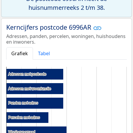
huisnummerreeks 2 t/m 38.
Kerncijfers postcode 6996AR
Adressen, panden, percelen, woningen, huishoudens
en inwoners.
Grafiek
Tabel
Adressen met postcode
Adressen met postcode
Adressen met woonfunctie
Adressen met woonfunctie
Panden met adres
Panden met adres
Percelen met adres
Percelen met adres
Woningvoorraad
Woningvoorraad