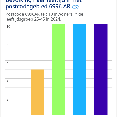
postcodegebied 6996 AR
Postcode 6996AR telt 10 inwoners in de
leeftijdsgroep 25-45 in 2024.
10
10
8
8
6
6
4
4
2
2