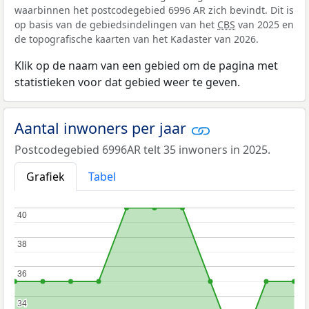
waarbinnen het postcodegebied 6996 AR zich bevindt. Dit is
op basis van de gebiedsindelingen van het
CBS
van 2025 en
de topografische kaarten van het Kadaster van 2026.
Klik op de naam van een gebied om de pagina met
statistieken voor dat gebied weer te geven.
Aantal inwoners per jaar
Postcodegebied 6996AR telt 35 inwoners in 2025.
Grafiek
Tabel
40
40
38
38
36
36
34
34