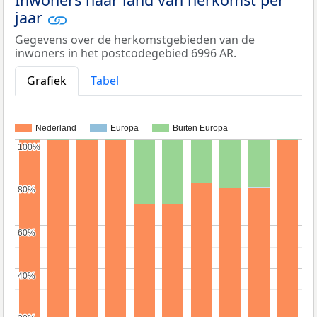
jaar
Gegevens over de herkomstgebieden van de
inwoners in het postcodegebied 6996 AR.
Grafiek
Tabel
Nederland
Europa
Buiten Europa
100%
100%
80%
80%
60%
60%
40%
40%