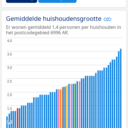
Gemiddelde huishoudensgrootte
Er wonen gemiddeld 1,4 personen per huishouden in
het postcodegebied 6996 AR.
4,0
4,0
3,5
3,5
3,0
3,0
2,5
2,5
2,0
2,0
1,5
1,5
1,0
1,0