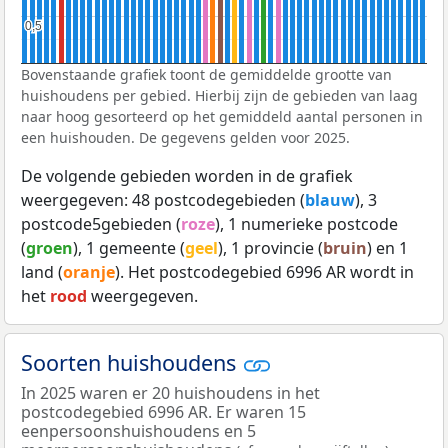
0,5
0,5
Bovenstaande grafiek toont de gemiddelde grootte van
huishoudens per gebied. Hierbij zijn de gebieden van laag
naar hoog gesorteerd op het gemiddeld aantal personen in
een huishouden. De gegevens gelden voor 2025.
De volgende gebieden worden in de grafiek
weergegeven: 48 postcodegebieden (
blauw
), 3
postcode5gebieden (
roze
), 1 numerieke postcode
(
groen
), 1 gemeente (
geel
), 1 provincie (
bruin
) en 1
land (
oranje
). Het postcodegebied 6996 AR wordt in
het
rood
weergegeven.
Soorten huishoudens
In 2025 waren er 20 huishoudens in het
postcodegebied 6996 AR. Er waren 15
eenpersoonshuishoudens en 5