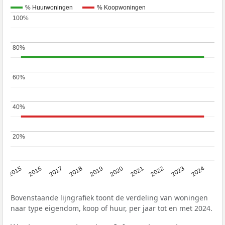
% Huurwoningen
% Koopwoningen
100%
100%
80%
80%
60%
60%
40%
40%
20%
20%
2015
2016
2017
2018
2019
2020
2021
2022
2023
2024
Bovenstaande lijngrafiek toont de verdeling van woningen
naar type eigendom, koop of huur, per jaar tot en met 2024.