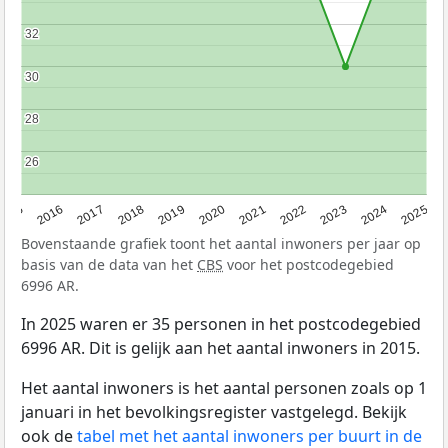
32
32
30
30
28
28
26
26
2015
2016
2017
2018
2019
2020
2021
2022
2023
2024
2025
Bovenstaande grafiek toont het aantal inwoners per jaar op
basis van de data van het
CBS
voor het postcodegebied
6996 AR.
In 2025 waren er 35 personen in het postcodegebied
6996 AR. Dit is gelijk aan het aantal inwoners in 2015.
Het aantal inwoners is het aantal personen zoals op 1
januari in het bevolkingsregister vastgelegd. Bekijk
ook de
tabel met het aantal inwoners per buurt in de