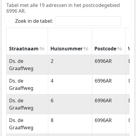
Tabel met alle 19 adressen in het postcodegebied
6996 AR.
Zoek in de tabel:
Straatnaam
Huisnummer
Postcode
Wo
Straatnaam
Huisnummer
Postcode
Wo
Ds. de
2
6996AR
Dr
Graaffweg
Ds. de
4
6996AR
Dr
Graaffweg
Ds. de
6
6996AR
Dr
Graaffweg
Ds. de
8
6996AR
Dr
Graaffweg