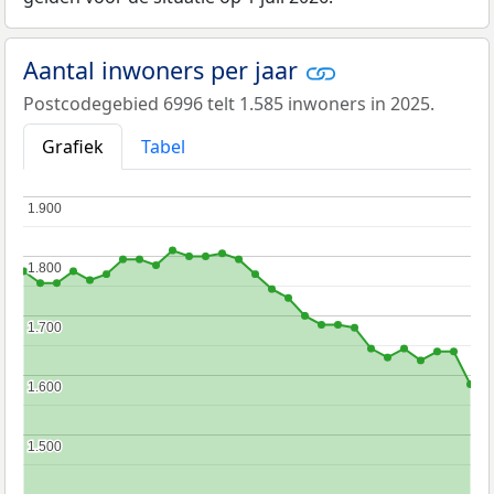
Aantal inwoners per jaar
Postcodegebied 6996 telt 1.585 inwoners in 2025.
Grafiek
Tabel
1.900
1.900
1.800
1.800
1.700
1.700
1.600
1.600
1.500
1.500