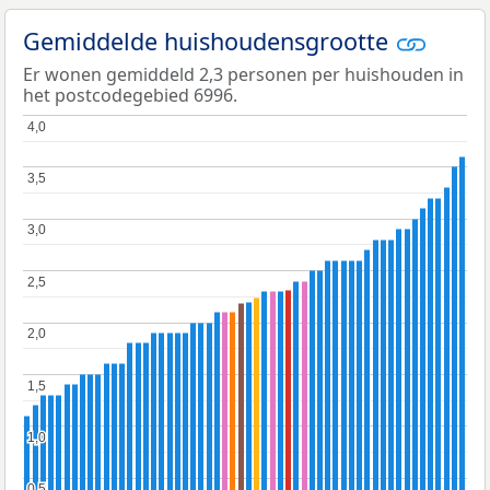
Gemiddelde huishoudensgrootte
Er wonen gemiddeld 2,3 personen per huishouden in
het postcodegebied 6996.
4,0
4,0
3,5
3,5
3,0
3,0
2,5
2,5
2,0
2,0
1,5
1,5
1,0
1,0
0,5
0,5