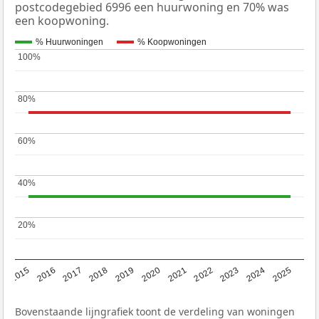
postcodegebied 6996 een huurwoning en 70% was
een koopwoning.
% Huurwoningen
% Koopwoningen
100%
100%
80%
80%
60%
60%
40%
40%
20%
20%
2019
2022
2025
2017
2020
2023
2015
2018
2021
2024
2016
Bovenstaande lijngrafiek toont de verdeling van woningen