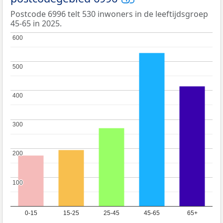
Postcode 6996 telt 530 inwoners in de leeftijdsgroep
45-65 in 2025.
600
600
500
500
400
400
300
300
200
200
100
100
0-15
15-25
25-45
45-65
65+