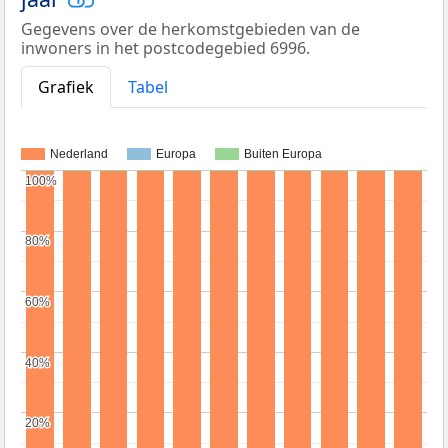
Gegevens over de herkomstgebieden van de
inwoners in het postcodegebied 6996.
Grafiek
Tabel
Nederland
Europa
Buiten Europa
100%
100%
80%
80%
60%
60%
40%
40%
20%
20%