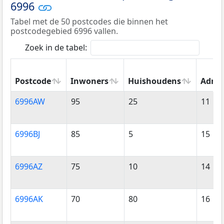
6996
Tabel met de 50 postcodes die binnen het
postcodegebied 6996 vallen.
Zoek in de tabel:
Postcode
Inwoners
Huishoudens
Adres
Postcode
Inwoners
Huishoudens
Adres
6996AW
95
25
11
6996BJ
85
5
15
6996AZ
75
10
14
6996AK
70
80
16