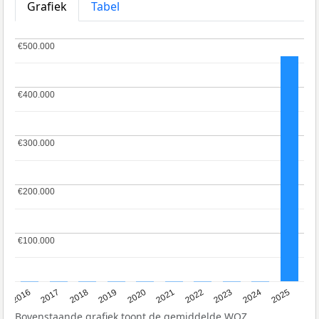
Grafiek
Tabel
€500.000
€500.000
€400.000
€400.000
€300.000
€300.000
€200.000
€200.000
€100.000
€100.000
2016
2017
2018
2019
2020
2021
2022
2023
2024
2025
Bovenstaande grafiek toont de gemiddelde
WOZ