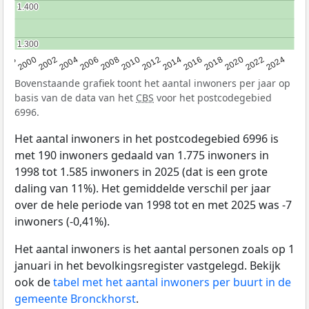
1.400
1.400
1.300
1.300
1998
2000
2002
2004
2006
2008
2010
2012
2014
2016
2018
2020
2022
2024
Bovenstaande grafiek toont het aantal inwoners per jaar op
basis van de data van het
CBS
voor het postcodegebied
6996.
Het aantal inwoners in het postcodegebied 6996 is
met 190 inwoners gedaald van 1.775 inwoners in
1998 tot 1.585 inwoners in 2025 (dat is een grote
daling van 11%). Het gemiddelde verschil per jaar
over de hele periode van 1998 tot en met 2025 was -7
inwoners (-0,41%).
Het aantal inwoners is het aantal personen zoals op 1
januari in het bevolkingsregister vastgelegd. Bekijk
ook de
tabel met het aantal inwoners per buurt in de
gemeente Bronckhorst
.