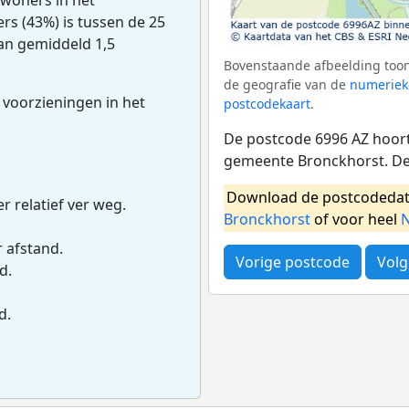
s (43%) is tussen de 25
van gemiddeld 1,5
Bovenstaande afbeelding toon
de geografie van de
numeriek
 voorzieningen in het
postcodekaart
.
De postcode 6996 AZ hoort 
gemeente Bronckhorst. De
.
Download de postcodedat
r relatief ver weg.
Bronckhorst
of voor heel
N
r afstand.
Vorige postcode
Volg
d.
d.