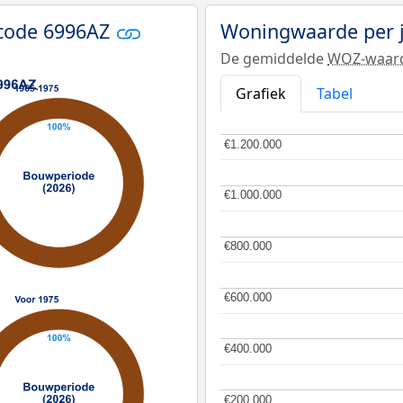
tcode 6996AZ
Woningwaarde per 
De gemiddelde
WOZ-waar
Grafiek
Tabel
€1.200.000
€1.200.000
€1.000.000
€1.000.000
€800.000
€800.000
€600.000
€600.000
€400.000
€400.000
€200.000
€200.000