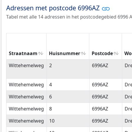
Adressen met postcode 6996AZ
Tabel met alle 14 adressen in het postcodegebied 6996 A
Straatnaam
Huisnummer
Postcode
Wo
Straatnaam
Huisnummer
Postcode
Wo
Wittehemelweg
2
6996AZ
Dr
Wittehemelweg
4
6996AZ
Dr
Wittehemelweg
6
6996AZ
Dr
Wittehemelweg
8
6996AZ
Dr
Wittehemelweg
10
6996AZ
Dr