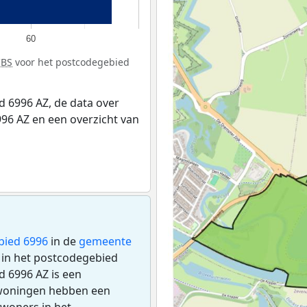
60
CBS
voor het postcodegebied
 6996 AZ, de data over
96 AZ en een overzicht van
bied 6996
in de
gemeente
n in het postcodegebied
d 6996 AZ is een
 woningen hebben een
woners in het