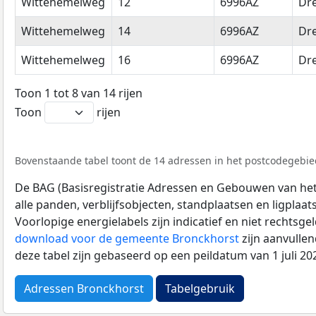
Wittehemelweg
12
6996AZ
Dr
Wittehemelweg
14
6996AZ
Dr
Wittehemelweg
16
6996AZ
Dr
Toon 1 tot 8 van 14 rijen
Toon
rijen
Bovenstaande tabel toont de 14 adressen in het postcodegebied
De BAG (Basisregistratie Adressen en Gebouwen van het K
alle panden, verblijfsobjecten, standplaatsen en ligplaa
Voorlopige energielabels zijn indicatief en niet rechtsge
download voor de gemeente Bronckhorst
zijn aanvulle
deze tabel zijn gebaseerd op een peildatum van 1 juli 2
Adressen Bronckhorst
Tabelgebruik