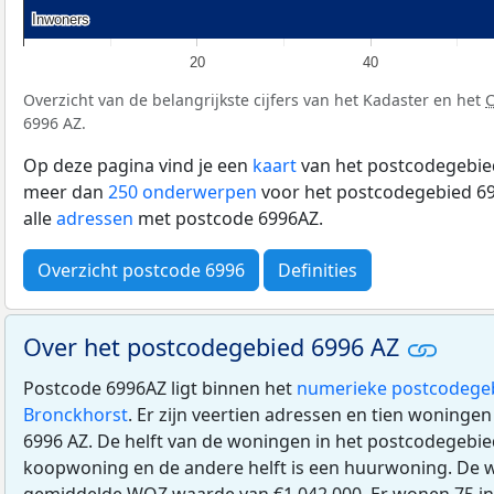
Inwoners
Inwoners
20
40
Overzicht van de belangrijkste cijfers van het Kadaster en het
6996 AZ.
Op deze pagina vind je een
kaart
van het postcodegebied
meer dan
250 onderwerpen
voor het postcodegebied 69
alle
adressen
met postcode 6996AZ.
Overzicht postcode 6996
Definities
Over het postcodegebied 6996 AZ
Postcode 6996AZ ligt binnen het
numerieke postcodege
Bronckhorst
. Er zijn veertien adressen en tien woninge
6996 AZ. De helft van de woningen in het postcodegebie
koopwoning en de andere helft is een huurwoning. De
gemiddelde
WOZ
waarde van €1.042.000. Er wonen 75 in