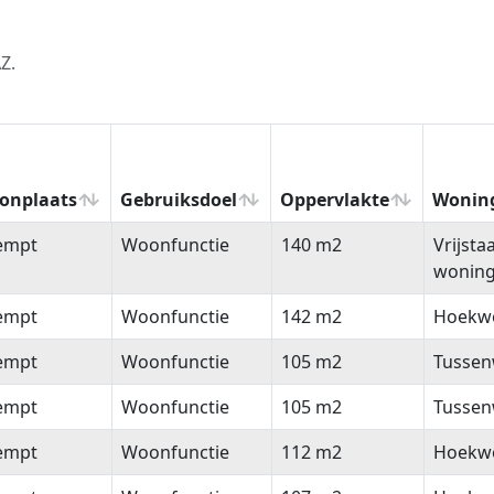
Z.
onplaats
Gebruiksdoel
Oppervlakte
Wonin
onplaats
Gebruiksdoel
Oppervlakte
Wonin
empt
Woonfunctie
140 m2
Vrijsta
wonin
empt
Woonfunctie
142 m2
Hoekw
empt
Woonfunctie
105 m2
Tussen
empt
Woonfunctie
105 m2
Tussen
empt
Woonfunctie
112 m2
Hoekw