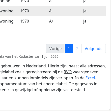
oning
1970
A
ja
woning
1970
A
ja
woning
1970
A+
ja
Vorige
1
2
Volgende
ta van het Kadaster van 1 juli 2026.
gebouwen in Nederland. Hierin zijn, naast alle adressen,
gielabel zoals geregistreerd bij de
RVO
weergegeven.
0 jaar en kunnen inmiddels zijn verlopen. In de
Excel-
e opnamedatum van het energielabel. De gegevens in
n zijn gewijzigd of opnieuw zijn vastgesteld.