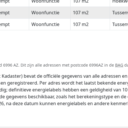
empt
Woonfunctie
107 m2
Hoekw
empt
Woonfunctie
107 m2
Tussen
empt
Woonfunctie
107 m2
Tussen
 6996 AZ. Dit zijn alle adressen met postcode 6996AZ in de
BAG
da
adaster) bevat de officiële gegevens van alle adressen en 
tsen geregistreerd. Per adres wordt het laatst bekende ener
ldig; definitieve energielabels hebben een geldigheid van 1
nde gegevens beschikbaar, zoals het berekeningstype en d
026, na deze datum kunnen energielabels en andere kenmerke