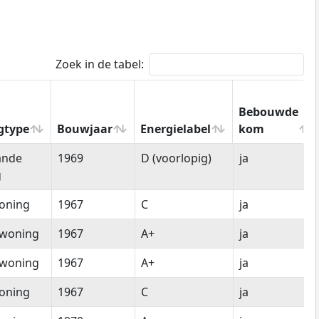
Zoek in de tabel:
Bebouwde
gtype
Bouwjaar
Energielabel
kom
gtype
Bouwjaar
Energielabel
Bebouwde
ande
1969
D (voorlopig)
ja
kom
g
oning
1967
C
ja
woning
1967
A+
ja
woning
1967
A+
ja
oning
1967
C
ja