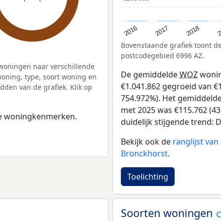
2
2016
2018
2017
Bovenstaande grafiek toont 
postcodegebied 6996 AZ.
woningen naar verschillende
De gemiddelde
WOZ
wonin
ning, type, soort woning en
€1.041.862 gegroeid van €13
dden van de grafiek. Klik op
754.972%). Het gemiddelde 
met 2025 was €115.762 (43.
 de woningkenmerken.
duidelijk stijgende trend: De
Bekijk ook de
ranglijst va
Bronckhorst
.
Toelichting
Soorten woningen