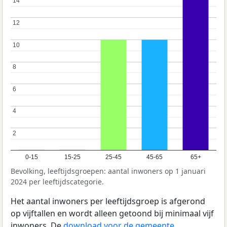
14
14
12
12
10
10
8
8
6
6
4
4
2
2
0-15
15-25
25-45
45-65
65+
Bevolking, leeftijdsgroepen: aantal inwoners op 1 januari
2024 per leeftijdscategorie.
Het aantal inwoners per leeftijdsgroep is afgerond
op vijftallen en wordt alleen getoond bij minimaal vijf
inwoners. De
download voor de gemeente