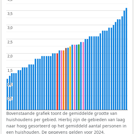
3,5
3,5
3,0
3,0
2,5
2,5
2,0
2,0
1,5
1,5
1,0
1,0
0,5
0,5
Bovenstaande grafiek toont de gemiddelde grootte van
huishoudens per gebied. Hierbij zijn de gebieden van laag
naar hoog gesorteerd op het gemiddeld aantal personen in
een huishouden. De gegevens gelden voor 2024.