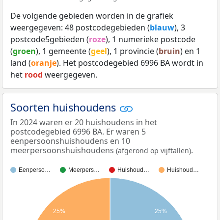
De volgende gebieden worden in de grafiek
weergegeven: 48 postcodegebieden (
blauw
), 3
postcode5gebieden (
roze
), 1 numerieke postcode
(
groen
), 1 gemeente (
geel
), 1 provincie (
bruin
) en 1
land (
oranje
). Het postcodegebied 6996 BA wordt in
het
rood
weergegeven.
Soorten huishoudens
In 2024 waren er 20 huishoudens in het
postcodegebied 6996 BA. Er waren 5
eenpersoonshuishoudens en 10
meerpersoonshuishoudens
.
(afgerond op vijftallen)
Eenperso…
Meerpers…
Huishoud…
Huishoud…
25%
25%