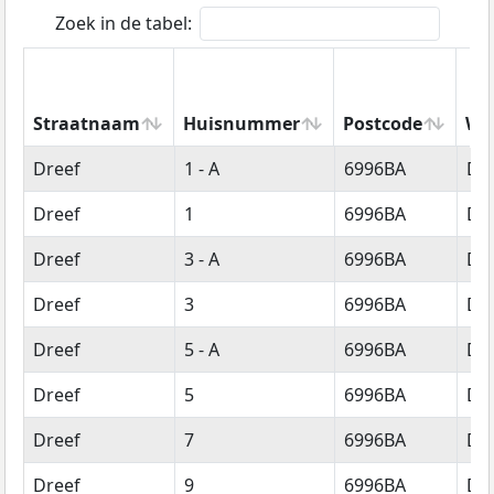
Zoek in de tabel:
Straatnaam
Huisnummer
Postcode
Wo
Straatnaam
Huisnummer
Postcode
Wo
Dreef
1 - A
6996BA
Dr
Dreef
1
6996BA
Dr
Dreef
3 - A
6996BA
Dr
Dreef
3
6996BA
Dr
Dreef
5 - A
6996BA
Dr
Dreef
5
6996BA
Dr
Dreef
7
6996BA
Dr
Dreef
9
6996BA
Dr