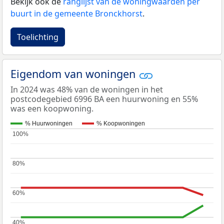
Bekijk ook de
ranglijst van de woningwaarden per
buurt in de gemeente Bronckhorst
.
Toelichting
Eigendom van woningen
In 2024 was 48% van de woningen in het
postcodegebied 6996 BA een huurwoning en 55%
was een koopwoning.
% Huurwoningen
% Koopwoningen
100%
100%
80%
80%
60%
60%
40%
40%