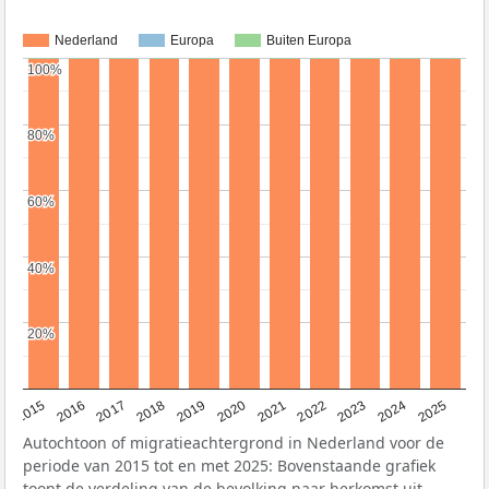
Nederland
Europa
Buiten Europa
100%
100%
80%
80%
60%
60%
40%
40%
20%
20%
2019
2022
2017
2025
2020
2015
2023
2018
2021
2016
2024
Autochtoon of migratieachtergrond in Nederland voor de
periode van 2015 tot en met 2025: Bovenstaande grafiek
toont de verdeling van de bevolking naar herkomst uit