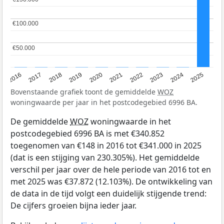
€100.000
€100.000
€50.000
€50.000
2016
2017
2018
2019
2020
2021
2022
2023
2024
2025
Bovenstaande grafiek toont de gemiddelde
WOZ
woningwaarde per jaar in het postcodegebied 6996 BA.
De gemiddelde
WOZ
woningwaarde in het
postcodegebied 6996 BA is met €340.852
toegenomen van €148 in 2016 tot €341.000 in 2025
(dat is een stijging van 230.305%). Het gemiddelde
verschil per jaar over de hele periode van 2016 tot en
met 2025 was €37.872 (12.103%). De ontwikkeling van
de data in de tijd volgt een duidelijk stijgende trend:
De cijfers groeien bijna ieder jaar.