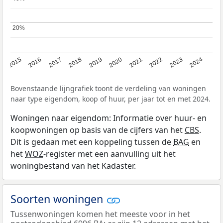
20%
20%
2015
2016
2017
2018
2019
2020
2021
2022
2023
2024
Bovenstaande lijngrafiek toont de verdeling van woningen
naar type eigendom, koop of huur, per jaar tot en met 2024.
Woningen naar eigendom: Informatie over huur- en
koopwoningen op basis van de cijfers van het
CBS
.
Dit is gedaan met een koppeling tussen de
BAG
en
het
WOZ
-register met een aanvulling uit het
woningbestand van het Kadaster.
Soorten woningen
Tussenwoningen komen het meeste voor in het