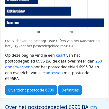
Huishoudens
Huishoudens
Inwoners
Inwoners
10
20
Overzicht van de belangrijkste cijfers van het Kadaster en
het
CBS
voor het postcodegebied 6996 BA.
Op deze pagina vind je een
kaart
van het
postcodegebied 6996 BA, de data over meer dan
250
onderwerpen
voor het postcodegebied 6996 BA en
een overzicht van alle
adressen
met postcode
6996BA.
Overzicht postcode 6996
Definities
Over het postcodegebied 6996 BA