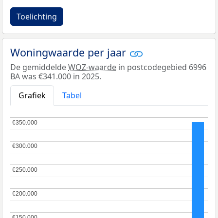
Toelichting
Woningwaarde per jaar
De gemiddelde
WOZ-waarde
in postcodegebied 6996
BA was €341.000 in 2025.
Grafiek
Tabel
€350.000
€350.000
€300.000
€300.000
€250.000
€250.000
€200.000
€200.000
€150.000
€150.000