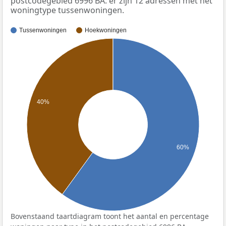
postcodegebied 6996 BA: er zijn 12 adressen met het
woningtype tussenwoningen.
Tussenwoningen
Hoekwoningen
40%
60%
Bovenstaand taartdiagram toont het aantal en percentage