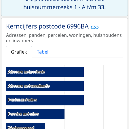
huisnummerreeks 1 - A t/m 33.
Kerncijfers postcode 6996BA
Adressen, panden, percelen, woningen, huishoudens
en inwoners.
Grafiek
Tabel
Adressen met postcode
Adressen met postcode
Adressen met woonfunctie
Adressen met woonfunctie
Panden met adres
Panden met adres
Percelen met adres
Percelen met adres
Woningvoorraad
Woningvoorraad