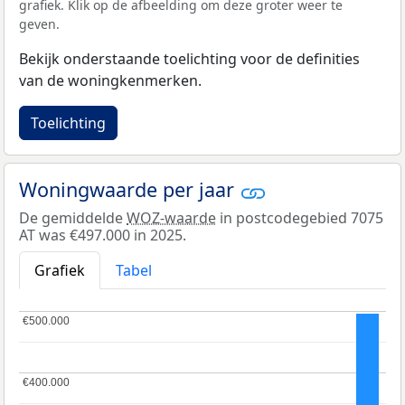
grafiek. Klik op de afbeelding om deze groter weer te
geven.
Bekijk onderstaande toelichting voor de definities
van de woningkenmerken.
Toelichting
Woningwaarde per jaar
De gemiddelde
WOZ-waarde
in postcodegebied 7075
AT was €497.000 in 2025.
Grafiek
Tabel
€500.000
€500.000
€400.000
€400.000