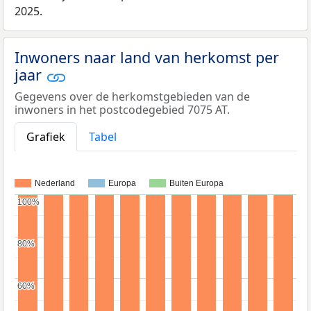
2025.
Inwoners naar land van herkomst per
jaar
Gegevens over de herkomstgebieden van de
inwoners in het postcodegebied 7075 AT.
Grafiek
Tabel
Nederland
Europa
Buiten Europa
100%
100%
80%
80%
60%
60%