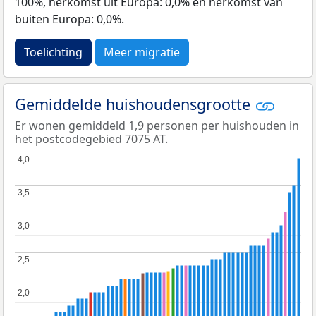
100%, herkomst uit Europa: 0,0% en herkomst van
buiten Europa: 0,0%.
Toelichting
Meer migratie
Gemiddelde huishoudensgrootte
Er wonen gemiddeld 1,9 personen per huishouden in
het postcodegebied 7075 AT.
4,0
4,0
3,5
3,5
3,0
3,0
2,5
2,5
2,0
2,0