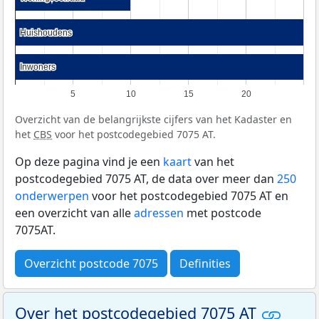
Huishoudens
Huishoudens
Inwoners
Inwoners
5
10
15
20
Overzicht van de belangrijkste cijfers van het Kadaster en
het
CBS
voor het postcodegebied 7075 AT.
Op deze pagina vind je een
kaart
van het
postcodegebied 7075 AT, de data over meer dan
250
onderwerpen
voor het postcodegebied 7075 AT en
een overzicht van alle
adressen
met postcode
7075AT.
Overzicht postcode 7075
Definities
Over het postcodegebied 7075 AT