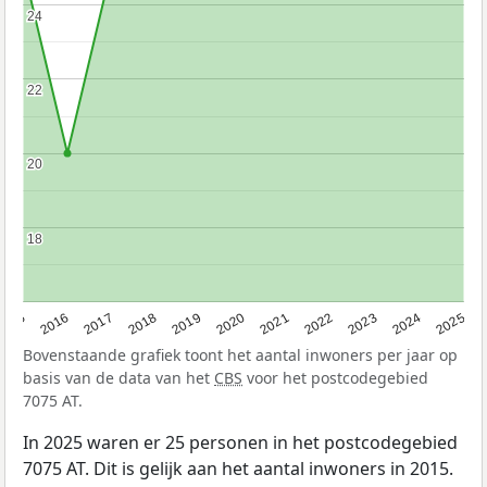
24
24
22
22
20
20
18
18
2015
2016
2017
2018
2019
2020
2021
2022
2023
2024
2025
Bovenstaande grafiek toont het aantal inwoners per jaar op
basis van de data van het
CBS
voor het postcodegebied
7075 AT.
In 2025 waren er 25 personen in het postcodegebied
7075 AT. Dit is gelijk aan het aantal inwoners in 2015.