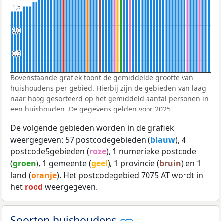
1,5
1,5
1,0
1,0
0,5
0,5
Bovenstaande grafiek toont de gemiddelde grootte van
huishoudens per gebied. Hierbij zijn de gebieden van laag
naar hoog gesorteerd op het gemiddeld aantal personen in
een huishouden. De gegevens gelden voor 2025.
De volgende gebieden worden in de grafiek
weergegeven: 57 postcodegebieden (
blauw
), 4
postcode5gebieden (
roze
), 1 numerieke postcode
(
groen
), 1 gemeente (
geel
), 1 provincie (
bruin
) en 1
land (
oranje
). Het postcodegebied 7075 AT wordt in
het
rood
weergegeven.
Soorten huishoudens