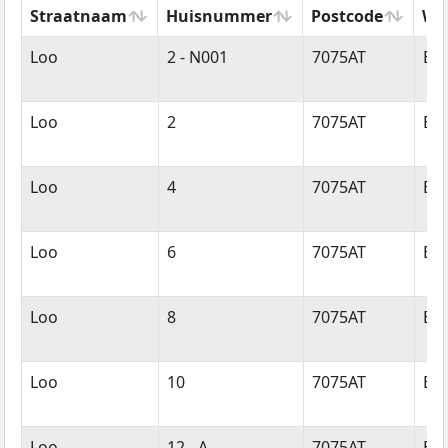
Straatnaam
Huisnummer
Postcode
Wo
Straatnaam
Huisnummer
Postcode
Wo
Loo
2 - N001
7075AT
Ett
Loo
2
7075AT
Ett
Loo
4
7075AT
Ett
Loo
6
7075AT
Ett
Loo
8
7075AT
Ett
Loo
10
7075AT
Ett
Loo
12 - A
7075AT
Ett