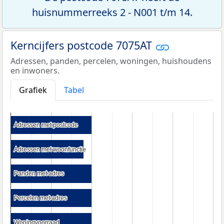
huisnummerreeks 2 - N001 t/m 14.
Kerncijfers postcode 7075AT
Adressen, panden, percelen, woningen, huishoudens
en inwoners.
Grafiek
Tabel
Adressen met postcode
Adressen met postcode
Adressen met woonfunctie
Adressen met woonfunctie
Panden met adres
Panden met adres
Percelen met adres
Percelen met adres
Woningvoorraad
Woningvoorraad