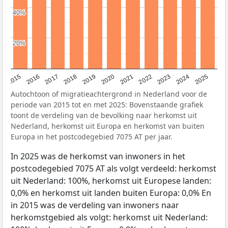
40%
40%
20%
20%
2019
2022
2017
2025
2020
2015
2023
2018
2021
2016
2024
Autochtoon of migratieachtergrond in Nederland voor de
periode van 2015 tot en met 2025: Bovenstaande grafiek
toont de verdeling van de bevolking naar herkomst uit
Nederland, herkomst uit Europa en herkomst van buiten
Europa in het postcodegebied 7075 AT per jaar.
In 2025 was de herkomst van inwoners in het
postcodegebied 7075 AT als volgt verdeeld: herkomst
uit Nederland: 100%, herkomst uit Europese landen:
0,0% en herkomst uit landen buiten Europa: 0,0% En
in 2015 was de verdeling van inwoners naar
herkomstgebied als volgt: herkomst uit Nederland: