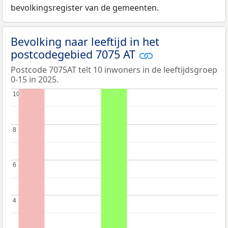
bevolkingsregister van de gemeenten.
Bevolking naar leeftijd in het
postcodegebied 7075 AT
Postcode 7075AT telt 10 inwoners in de leeftijdsgroep
0-15 in 2025.
10
10
8
8
6
6
4
4