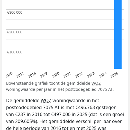
€300.000
€300.000
€200.000
€200.000
€100.000
€100.000
2016
2017
2018
2019
2020
2021
2022
2023
2024
2025
Bovenstaande grafiek toont de gemiddelde
WOZ
woningwaarde per jaar in het postcodegebied 7075 AT.
De gemiddelde
WOZ
woningwaarde in het
postcodegebied 7075 AT is met €496.763 gestegen
van €237 in 2016 tot €497.000 in 2025 (dat is een groei
van 209.605%). Het gemiddelde verschil per jaar over
de hele periode van 2016 tot en met 2025 was