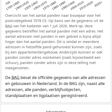
1950-1970
1990-2000
1900-1925
2020+
1970-1980
<1700
2000-2010
1925-1950
1980-1990
1700-1900
2010-2020
Overzicht van het aantal panden naar bouwjaar voor het
postcodegebied 7078 CE. Op basis van de gegevens uit de
BAG
van het Kadaster van 1 juli 2026. Merk op: deze
gegevens betreffen het aantal panden met een adres. Het
aantal adressen met panden in een gebied is bijna altijd
hoger dan het aantal panden. Dit is omdat er meerdere
adressen in hetzelfde pand gehuisvest kunnen zijn, zoals
bij een appartementengebouw. Anderzijds kunnen er ook
panden zonder adres voorkomen (zoals bijvoorbeeld een
schuur), panden zonder adres zijn in deze telling niet
meegenomen.
De
BAG
bevat de officiële gegevens van alle adressen
en gebouwen in Nederland. In de BAG zijn, naast alle
adressen, alle panden, verblijfsobjecten,
standplaatsen en ligplaatsen geregistreerd.
Advertentie: