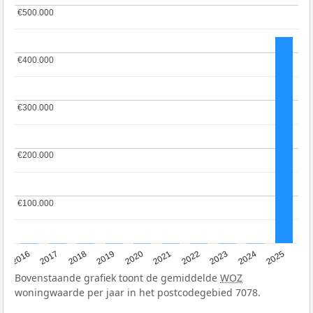
€500.000
€500.000
€400.000
€400.000
€300.000
€300.000
€200.000
€200.000
€100.000
€100.000
2016
2017
2018
2019
2020
2021
2022
2023
2024
2025
Bovenstaande grafiek toont de gemiddelde
WOZ
woningwaarde per jaar in het postcodegebied 7078.