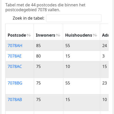
Tabel met de 44 postcodes die binnen het
postcodegebied 7078 vallen.
Zoek in de tabel:
Postcode
Inwoners
Huishoudens
Adres
Postcode
Inwoners
Huishoudens
Adres
7078AH
85
55
24
7078AE
80
15
3
7078AC
75
10
15
7078BG
75
55
23
7078AB
75
15
10