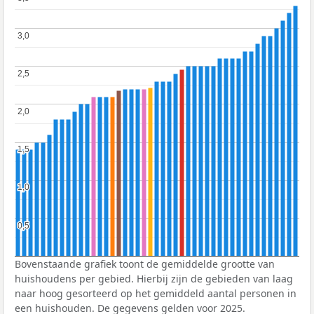
3,0
3,0
2,5
2,5
2,0
2,0
1,5
1,5
1,0
1,0
0,5
0,5
Bovenstaande grafiek toont de gemiddelde grootte van
huishoudens per gebied. Hierbij zijn de gebieden van laag
naar hoog gesorteerd op het gemiddeld aantal personen in
een huishouden. De gegevens gelden voor 2025.