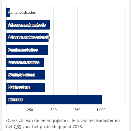
Aantal postcodes
Aantal postcodes
Adressen met postcode
Adressen met postcode
Adressen met woonfunctie
Adressen met woonfunctie
Panden met adres
Panden met adres
Percelen met adres
Percelen met adres
Woningvoorraad
Woningvoorraad
Huishoudens
Huishoudens
Inwoners
Inwoners
250
500
750
1.000
Overzicht van de belangrijkste cijfers van het Kadaster en
het
CBS
voor het postcodegebied 7078.