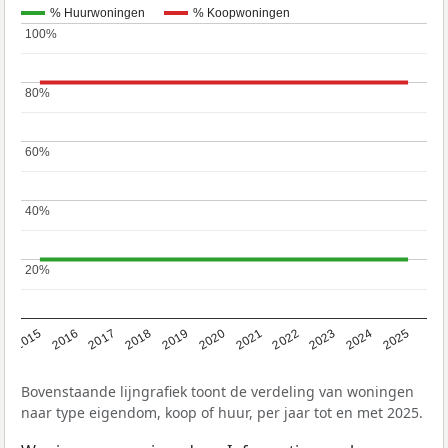
% Huurwoningen
% Koopwoningen
100%
100%
80%
80%
60%
60%
40%
40%
20%
20%
2019
2022
2025
2017
2020
2023
2015
2018
2021
2024
2016
Bovenstaande lijngrafiek toont de verdeling van woningen
naar type eigendom, koop of huur, per jaar tot en met 2025.