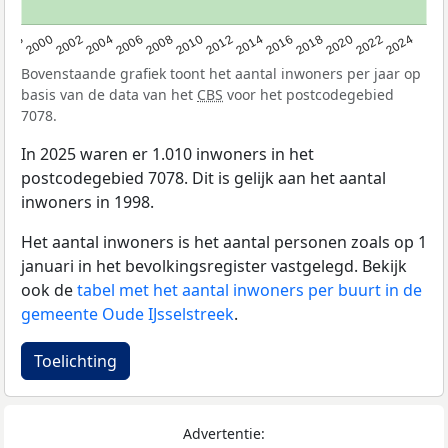
1998
2000
2002
2004
2006
2008
2010
2012
2014
2016
2018
2020
2022
2024
Bovenstaande grafiek toont het aantal inwoners per jaar op
basis van de data van het
CBS
voor het postcodegebied
7078.
In 2025 waren er 1.010 inwoners in het
postcodegebied 7078. Dit is gelijk aan het aantal
inwoners in 1998.
Het aantal inwoners is het aantal personen zoals op 1
januari in het bevolkingsregister vastgelegd. Bekijk
ook de
tabel met het aantal inwoners per buurt in de
gemeente Oude IJsselstreek
.
Toelichting
Advertentie: