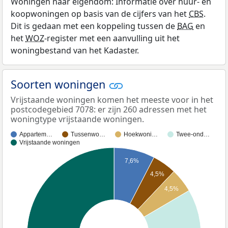
Woningen naar eigendom: Informatie over huur- en
koopwoningen op basis van de cijfers van het
CBS
.
Dit is gedaan met een koppeling tussen de
BAG
en
het
WOZ
-register met een aanvulling uit het
woningbestand van het Kadaster.
Soorten woningen
Vrijstaande woningen komen het meeste voor in het
postcodegebied 7078: er zijn 260 adressen met het
woningtype vrijstaande woningen.
Appartem…
Tussenwo…
Hoekwoni…
Twee-ond…
Vrijstaande woningen
7,6%
4,5%
4,5%