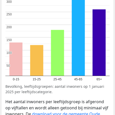
300
300
250
250
200
200
150
150
100
100
50
50
0-15
15-25
25-45
45-65
65+
Bevolking, leeftijdsgroepen: aantal inwoners op 1 januari
2025 per leeftijdscategorie.
Het aantal inwoners per leeftijdsgroep is afgerond
op vijftallen en wordt alleen getoond bij minimaal vijf
inwoners. De
download voor de gemeente Oude