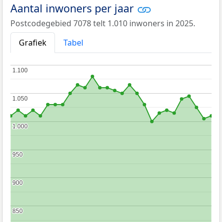
Aantal inwoners per jaar
Postcodegebied 7078 telt 1.010 inwoners in 2025.
Grafiek
Tabel
1.100
1.100
1.050
1.050
1.000
1.000
950
950
900
900
850
850