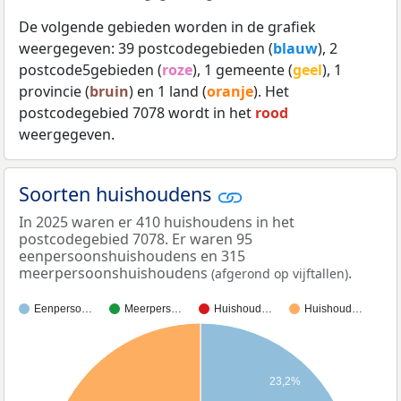
De volgende gebieden worden in de grafiek
weergegeven: 39 postcodegebieden (
blauw
), 2
postcode5gebieden (
roze
), 1 gemeente (
geel
), 1
provincie (
bruin
) en 1 land (
oranje
). Het
postcodegebied 7078 wordt in het
rood
weergegeven.
Soorten huishoudens
In 2025 waren er 410 huishoudens in het
postcodegebied 7078. Er waren 95
eenpersoonshuishoudens en 315
meerpersoonshuishoudens
.
(afgerond op vijftallen)
Eenperso…
Meerpers…
Huishoud…
Huishoud…
23,2%