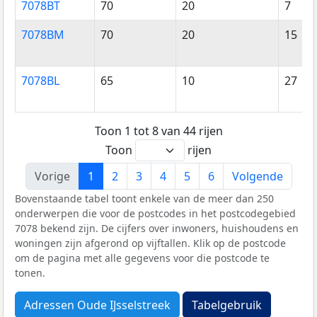
7078BT
70
20
7
7078BM
70
20
15
7078BL
65
10
27
Toon 1 tot 8 van 44 rijen
Toon
rijen
Vorige
1
2
3
4
5
6
Volgende
Bovenstaande tabel toont enkele van de meer dan 250
onderwerpen die voor de postcodes in het postcodegebied
7078 bekend zijn. De cijfers over inwoners, huishoudens en
woningen zijn afgerond op vijftallen. Klik op de postcode
om de pagina met alle gegevens voor die postcode te
tonen.
Adressen Oude IJsselstreek
Tabelgebruik