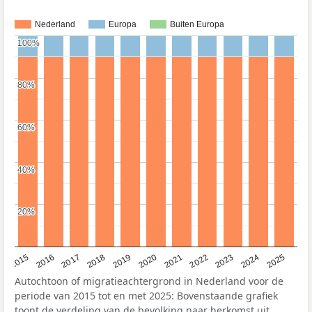
Nederland
Europa
Buiten Europa
100%
100%
80%
80%
60%
60%
40%
40%
20%
20%
2019
2022
2017
2025
2020
2015
2023
2018
2021
2016
2024
Autochtoon of migratieachtergrond in Nederland voor de
periode van 2015 tot en met 2025: Bovenstaande grafiek
toont de verdeling van de bevolking naar herkomst uit