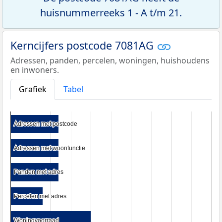
huisnummerreeks 1 - A t/m 21.
Kerncijfers postcode 7081AG
Adressen, panden, percelen, woningen, huishoudens
en inwoners.
Grafiek
Tabel
Adressen met postcode
Adressen met postcode
Adressen met woonfunctie
Adressen met woonfunctie
Panden met adres
Panden met adres
Percelen met adres
Percelen met adres
Woningvoorraad
Woningvoorraad