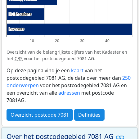
Huishoudens
Huishoudens
Inwoners
Inwoners
10
20
30
40
Overzicht van de belangrijkste cijfers van het Kadaster en
het
CBS
voor het postcodegebied 7081 AG.
Op deze pagina vind je een
kaart
van het
postcodegebied 7081 AG, de data over meer dan
250
onderwerpen
voor het postcodegebied 7081 AG en
een overzicht van alle
adressen
met postcode
7081AG.
Overzicht postcode 7081
Definities
Over het postcodegebied 7081 AG