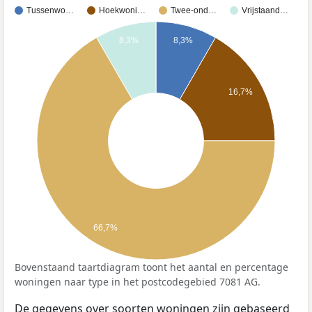
Tussenwo…
Hoekwoni…
Twee-ond…
Vrijstaand…
8,3%
8,3%
16,7%
66,7%
Bovenstaand taartdiagram toont het aantal en percentage
woningen naar type in het postcodegebied 7081 AG.
De gegevens over soorten woningen zijn gebaseerd