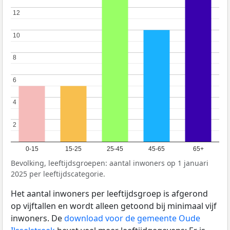
12
12
10
10
8
8
6
6
4
4
2
2
0-15
15-25
25-45
45-65
65+
Bevolking, leeftijdsgroepen: aantal inwoners op 1 januari
2025 per leeftijdscategorie.
Het aantal inwoners per leeftijdsgroep is afgerond
op vijftallen en wordt alleen getoond bij minimaal vijf
inwoners. De
download voor de gemeente Oude