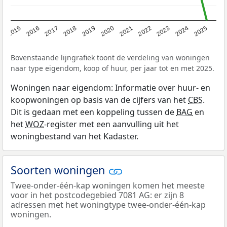
2019
2022
2025
2017
2020
2023
2015
2018
2021
2024
2016
Bovenstaande lijngrafiek toont de verdeling van woningen
naar type eigendom, koop of huur, per jaar tot en met 2025.
Woningen naar eigendom: Informatie over huur- en
koopwoningen op basis van de cijfers van het
CBS
.
Dit is gedaan met een koppeling tussen de
BAG
en
het
WOZ
-register met een aanvulling uit het
woningbestand van het Kadaster.
Soorten woningen
Twee-onder-één-kap woningen komen het meeste
voor in het postcodegebied 7081 AG: er zijn 8
adressen met het woningtype twee-onder-één-kap
woningen.