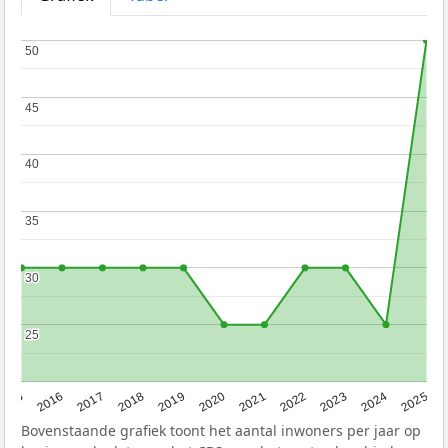
50
50
45
45
40
40
35
35
30
30
25
25
2015
2016
2017
2018
2019
2020
2021
2022
2023
2024
2025
Bovenstaande grafiek toont het aantal inwoners per jaar op