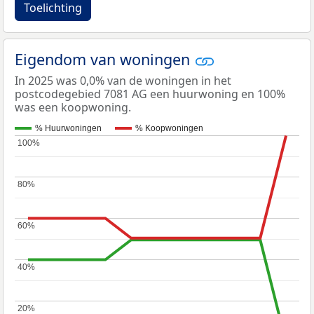
Toelichting
Eigendom van woningen
In 2025 was 0,0% van de woningen in het
postcodegebied 7081 AG een huurwoning en 100%
was een koopwoning.
% Huurwoningen
% Koopwoningen
100%
100%
80%
80%
60%
60%
40%
40%
20%
20%