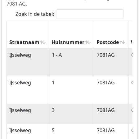
7081 AG.
Zoek in de tabel:
Straatnaam
Huisnummer
Postcode
Wo
Straatnaam
Huisnummer
Postcode
Wo
IJsselweg
1 - A
7081AG
Ge
IJsselweg
1
7081AG
Ge
IJsselweg
3
7081AG
Ge
IJsselweg
5
7081AG
Ge