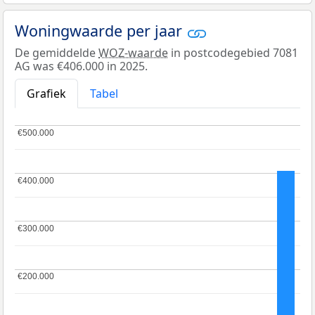
Woningwaarde per jaar
De gemiddelde
WOZ-waarde
in postcodegebied 7081
AG was €406.000 in 2025.
Grafiek
Tabel
€500.000
€500.000
€400.000
€400.000
€300.000
€300.000
€200.000
€200.000