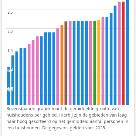
2,5
2,5
2,0
2,0
1,5
1,5
1,0
1,0
0,5
0,5
Bovenstaande grafiek toont de gemiddelde grootte van
huishoudens per gebied. Hierbij zijn de gebieden van laag
naar hoog gesorteerd op het gemiddeld aantal personen in
een huishouden. De gegevens gelden voor 2025.