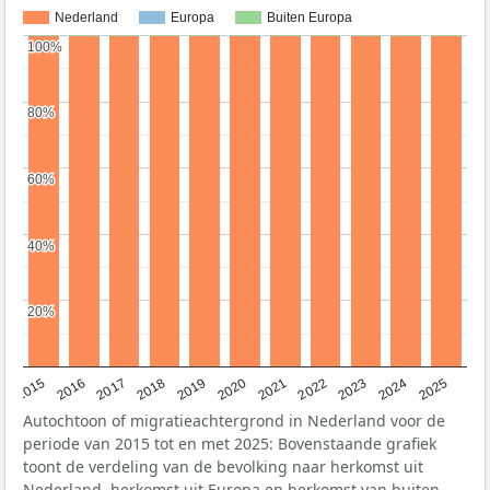
Nederland
Europa
Buiten Europa
100%
100%
80%
80%
60%
60%
40%
40%
20%
20%
2019
2022
2017
2025
2020
2015
2023
2018
2021
2016
2024
Autochtoon of migratieachtergrond in Nederland voor de
periode van 2015 tot en met 2025: Bovenstaande grafiek
toont de verdeling van de bevolking naar herkomst uit
Nederland, herkomst uit Europa en herkomst van buiten