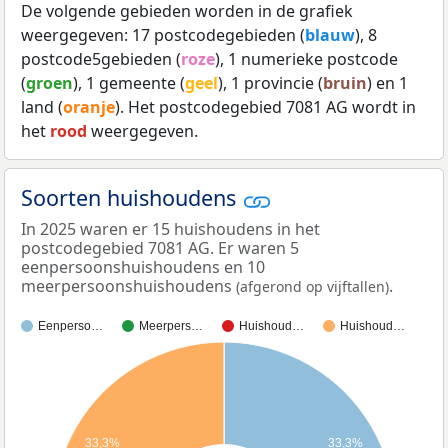
De volgende gebieden worden in de grafiek
weergegeven: 17 postcodegebieden (
blauw
), 8
postcode5gebieden (
roze
), 1 numerieke postcode
(
groen
), 1 gemeente (
geel
), 1 provincie (
bruin
) en 1
land (
oranje
). Het postcodegebied 7081 AG wordt in
het
rood
weergegeven.
Soorten huishoudens
In 2025 waren er 15 huishoudens in het
postcodegebied 7081 AG. Er waren 5
eenpersoonshuishoudens en 10
meerpersoonshuishoudens
.
(afgerond op vijftallen)
Eenperso…
Meerpers…
Huishoud…
Huishoud…
33,3%
33,3%