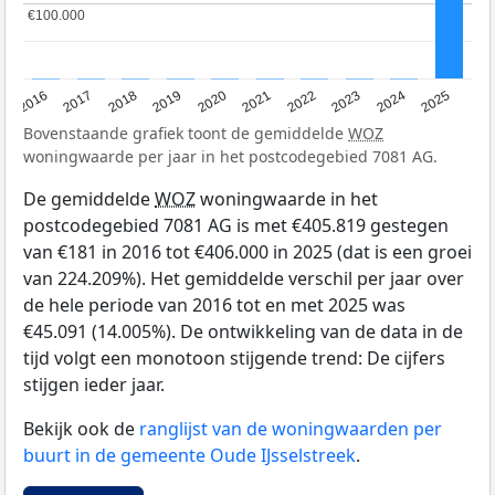
€100.000
€100.000
2016
2017
2018
2019
2020
2021
2022
2023
2024
2025
Bovenstaande grafiek toont de gemiddelde
WOZ
woningwaarde per jaar in het postcodegebied 7081 AG.
De gemiddelde
WOZ
woningwaarde in het
postcodegebied 7081 AG is met €405.819 gestegen
van €181 in 2016 tot €406.000 in 2025 (dat is een groei
van 224.209%). Het gemiddelde verschil per jaar over
de hele periode van 2016 tot en met 2025 was
€45.091 (14.005%). De ontwikkeling van de data in de
tijd volgt een monotoon stijgende trend: De cijfers
stijgen ieder jaar.
Bekijk ook de
ranglijst van de woningwaarden per
buurt in de gemeente Oude IJsselstreek
.