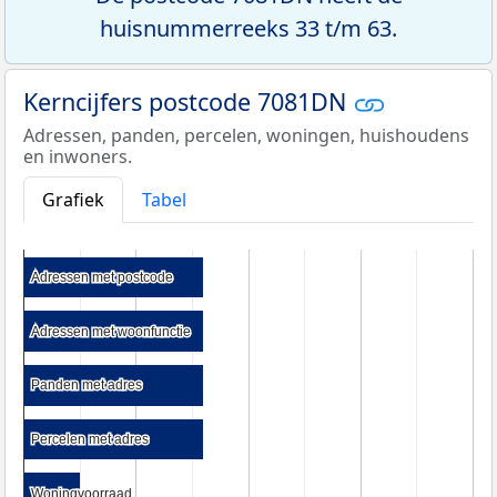
huisnummerreeks 33 t/m 63.
Kerncijfers postcode 7081DN
Adressen, panden, percelen, woningen, huishoudens
en inwoners.
Grafiek
Tabel
Adressen met postcode
Adressen met postcode
Adressen met woonfunctie
Adressen met woonfunctie
Panden met adres
Panden met adres
Percelen met adres
Percelen met adres
Woningvoorraad
Woningvoorraad