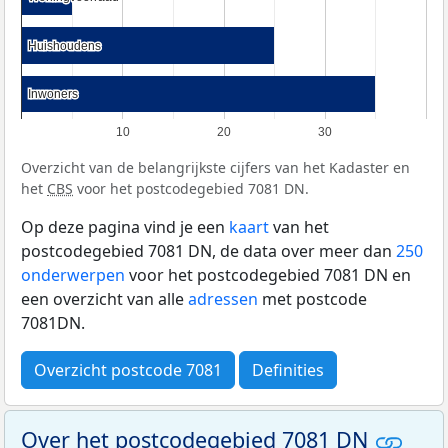
Huishoudens
Huishoudens
Inwoners
Inwoners
10
20
30
Overzicht van de belangrijkste cijfers van het Kadaster en
het
CBS
voor het postcodegebied 7081 DN.
Op deze pagina vind je een
kaart
van het
postcodegebied 7081 DN, de data over meer dan
250
onderwerpen
voor het postcodegebied 7081 DN en
een overzicht van alle
adressen
met postcode
7081DN.
Overzicht postcode 7081
Definities
Over het postcodegebied 7081 DN