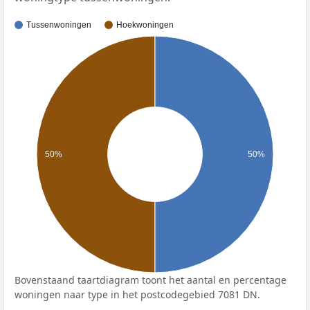
Tussenwoningen
Hoekwoningen
50%
50%
Bovenstaand taartdiagram toont het aantal en percentage
woningen naar type in het postcodegebied 7081 DN.