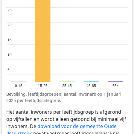
25
25
20
20
15
15
10
10
5
5
0-15
15-25
25-45
45-65
65+
Bevolking, leeftijdsgroepen: aantal inwoners op 1 januari
2025 per leeftijdscategorie.
Het aantal inwoners per leeftijdsgroep is afgerond
op vijftallen en wordt alleen getoond bij minimaal vijf
inwoners. De
download voor de gemeente Oude
IJsselstreek
bevat veel meer leeftijdgegevens: Er is