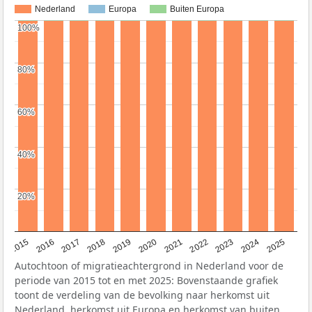
Nederland
Europa
Buiten Europa
100%
100%
80%
80%
60%
60%
40%
40%
20%
20%
2019
2022
2017
2025
2020
2015
2023
2018
2021
2016
2024
Autochtoon of migratieachtergrond in Nederland voor de
periode van 2015 tot en met 2025: Bovenstaande grafiek
toont de verdeling van de bevolking naar herkomst uit
Nederland, herkomst uit Europa en herkomst van buiten