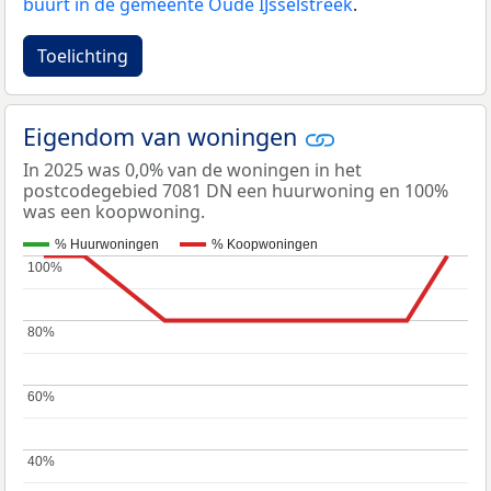
buurt in de gemeente Oude IJsselstreek
.
Toelichting
Eigendom van woningen
In 2025 was 0,0% van de woningen in het
postcodegebied 7081 DN een huurwoning en 100%
was een koopwoning.
% Huurwoningen
% Koopwoningen
100%
100%
80%
80%
60%
60%
40%
40%