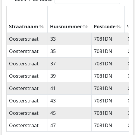
Straatnaam
Huisnummer
Postcode
Wo
Straatnaam
Huisnummer
Postcode
Wo
Oosterstraat
33
7081DN
Ge
Oosterstraat
35
7081DN
Ge
Oosterstraat
37
7081DN
Ge
Oosterstraat
39
7081DN
Ge
Oosterstraat
41
7081DN
Ge
Oosterstraat
43
7081DN
Ge
Oosterstraat
45
7081DN
Ge
Oosterstraat
47
7081DN
Ge