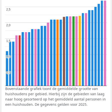
2,5
2,5
2,0
2,0
1,5
1,5
1,0
1,0
0,5
0,5
Bovenstaande grafiek toont de gemiddelde grootte van
huishoudens per gebied. Hierbij zijn de gebieden van laag
naar hoog gesorteerd op het gemiddeld aantal personen in
een huishouden. De gegevens gelden voor 2025.