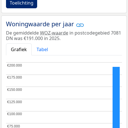
Toelichting
Woningwaarde per jaar
De gemiddelde
WOZ-waarde
in postcodegebied 7081
DN was €191.000 in 2025.
Grafiek
Tabel
€200.000
€200.000
€175.000
€175.000
€150.000
€150.000
€125.000
€125.000
€100.000
€100.000
€75.000
€75.000