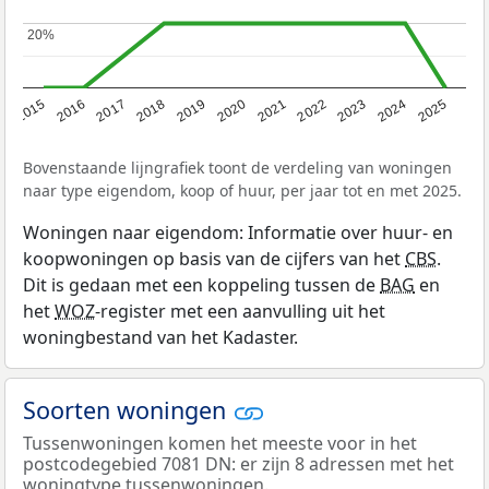
20%
20%
2019
2022
2025
2017
2020
2023
2015
2018
2021
2024
2016
Bovenstaande lijngrafiek toont de verdeling van woningen
naar type eigendom, koop of huur, per jaar tot en met 2025.
Woningen naar eigendom: Informatie over huur- en
koopwoningen op basis van de cijfers van het
CBS
.
Dit is gedaan met een koppeling tussen de
BAG
en
het
WOZ
-register met een aanvulling uit het
woningbestand van het Kadaster.
Soorten woningen
Tussenwoningen komen het meeste voor in het
postcodegebied 7081 DN: er zijn 8 adressen met het
woningtype tussenwoningen.