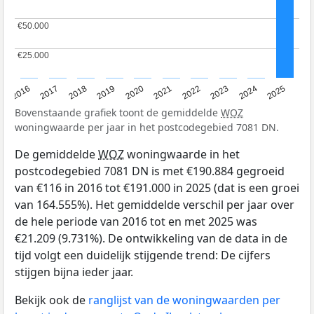
€50.000
€50.000
€25.000
€25.000
2016
2017
2018
2019
2020
2021
2022
2023
2024
2025
Bovenstaande grafiek toont de gemiddelde
WOZ
woningwaarde per jaar in het postcodegebied 7081 DN.
De gemiddelde
WOZ
woningwaarde in het
postcodegebied 7081 DN is met €190.884 gegroeid
van €116 in 2016 tot €191.000 in 2025 (dat is een groei
van 164.555%). Het gemiddelde verschil per jaar over
de hele periode van 2016 tot en met 2025 was
€21.209 (9.731%). De ontwikkeling van de data in de
tijd volgt een duidelijk stijgende trend: De cijfers
stijgen bijna ieder jaar.
Bekijk ook de
ranglijst van de woningwaarden per