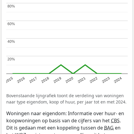
80%
80%
60%
60%
40%
40%
20%
20%
2015
2016
2017
2018
2019
2020
2021
2022
2023
2024
Bovenstaande lijngrafiek toont de verdeling van woningen
naar type eigendom, koop of huur, per jaar tot en met 2024.
Woningen naar eigendom: Informatie over huur- en
koopwoningen op basis van de cijfers van het
CBS
.
Dit is gedaan met een koppeling tussen de
BAG
en