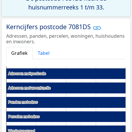
huisnummerreeks 1 t/m 33.
Kerncijfers postcode 7081DS
Adressen, panden, percelen, woningen, huishoudens
en inwoners.
Grafiek
Tabel
Adressen met postcode
Adressen met postcode
Adressen met woonfunctie
Adressen met woonfunctie
Panden met adres
Panden met adres
Percelen met adres
Percelen met adres
Woningvoorraad
Woningvoorraad