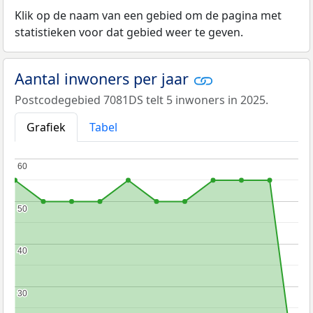
Klik op de naam van een gebied om de pagina met
statistieken voor dat gebied weer te geven.
Aantal inwoners per jaar
Postcodegebied 7081DS telt 5 inwoners in 2025.
Grafiek
Tabel
60
60
50
50
40
40
30
30