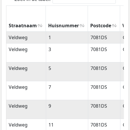
Straatnaam
Huisnummer
Postcode
Wo
Straatnaam
Huisnummer
Postcode
Wo
Veldweg
1
7081DS
Ge
Veldweg
3
7081DS
Ge
Veldweg
5
7081DS
Ge
Veldweg
7
7081DS
Ge
Veldweg
9
7081DS
Ge
Veldweg
11
7081DS
Ge