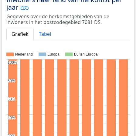
jaar
Gegevens over de herkomstgebieden van de
inwoners in het postcodegebied 7081 DS.
Grafiek
Tabel
Nederland
Europa
Buiten Europa
100%
100%
80%
80%
60%
60%
40%
40%
20%
20%