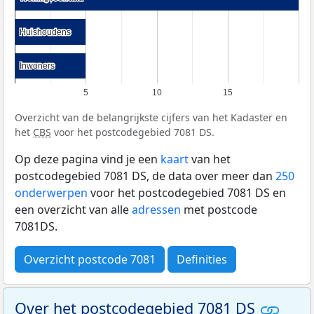
Huishoudens
Huishoudens
Inwoners
Inwoners
5
10
15
Overzicht van de belangrijkste cijfers van het Kadaster en
het
CBS
voor het postcodegebied 7081 DS.
Op deze pagina vind je een
kaart
van het
postcodegebied 7081 DS, de data over meer dan
250
onderwerpen
voor het postcodegebied 7081 DS en
een overzicht van alle
adressen
met postcode
7081DS.
Overzicht postcode 7081
Definities
Over het postcodegebied 7081 DS