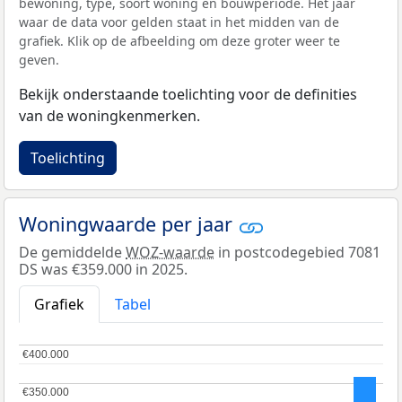
bewoning, type, soort woning en bouwperiode. Het jaar
waar de data voor gelden staat in het midden van de
grafiek. Klik op de afbeelding om deze groter weer te
geven.
Bekijk onderstaande toelichting voor de definities
van de woningkenmerken.
Toelichting
Woningwaarde per jaar
De gemiddelde
WOZ-waarde
in postcodegebied 7081
DS was €359.000 in 2025.
Grafiek
Tabel
€400.000
€400.000
€350.000
€350.000