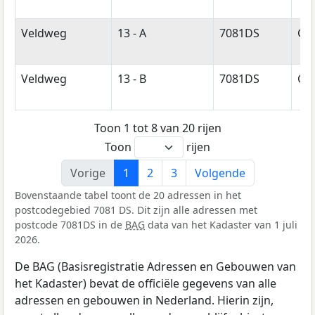
Veldweg
13 - A
7081DS
Ge
Veldweg
13 - B
7081DS
Ge
Toon 1 tot 8 van 20 rijen
Toon
rijen
Vorige
1
2
3
Volgende
Bovenstaande tabel toont de 20 adressen in het
postcodegebied 7081 DS. Dit zijn alle adressen met
postcode 7081DS in de
BAG
data van het Kadaster van 1 juli
2026.
De BAG (Basisregistratie Adressen en Gebouwen van
het Kadaster) bevat de officiële gegevens van alle
adressen en gebouwen in Nederland. Hierin zijn,