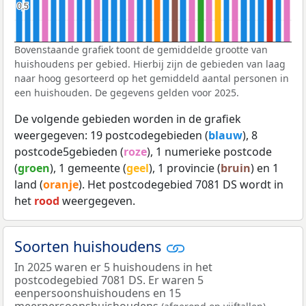
0,5
0,5
Bovenstaande grafiek toont de gemiddelde grootte van
huishoudens per gebied. Hierbij zijn de gebieden van laag
naar hoog gesorteerd op het gemiddeld aantal personen in
een huishouden. De gegevens gelden voor 2025.
De volgende gebieden worden in de grafiek
weergegeven: 19 postcodegebieden (
blauw
), 8
postcode5gebieden (
roze
), 1 numerieke postcode
(
groen
), 1 gemeente (
geel
), 1 provincie (
bruin
) en 1
land (
oranje
). Het postcodegebied 7081 DS wordt in
het
rood
weergegeven.
Soorten huishoudens
In 2025 waren er 5 huishoudens in het
postcodegebied 7081 DS. Er waren 5
eenpersoonshuishoudens en 15