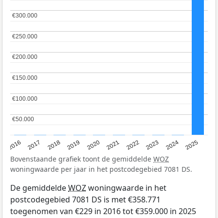
€300.000
€300.000
€250.000
€250.000
€200.000
€200.000
€150.000
€150.000
€100.000
€100.000
€50.000
€50.000
2016
2017
2018
2019
2020
2021
2022
2023
2024
2025
Bovenstaande grafiek toont de gemiddelde
WOZ
woningwaarde per jaar in het postcodegebied 7081 DS.
De gemiddelde
WOZ
woningwaarde in het
postcodegebied 7081 DS is met €358.771
toegenomen van €229 in 2016 tot €359.000 in 2025