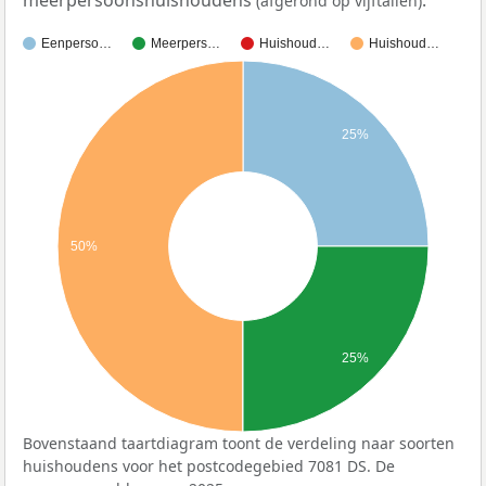
meerpersoonshuishoudens
.
(afgerond op vijftallen)
Eenperso…
Meerpers…
Huishoud…
Huishoud…
25%
50%
25%
Bovenstaand taartdiagram toont de verdeling naar soorten
huishoudens voor het postcodegebied 7081 DS. De