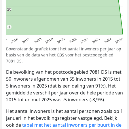
20
20
10
10
2015
2016
2017
2018
2019
2020
2021
2022
2023
2024
2025
Bovenstaande grafiek toont het aantal inwoners per jaar op
basis van de data van het
CBS
voor het postcodegebied
7081 DS.
De bevolking van het postcodegebied 7081 DS is met
50 inwoners afgenomen van 55 inwoners in 2015 tot
5 inwoners in 2025 (dat is een daling van 91%). Het
gemiddelde verschil per jaar over de hele periode van
2015 tot en met 2025 was -5 inwoners (-8,9%).
Het aantal inwoners is het aantal personen zoals op 1
januari in het bevolkingsregister vastgelegd. Bekijk
ook de
tabel met het aantal inwoners per buurt in de