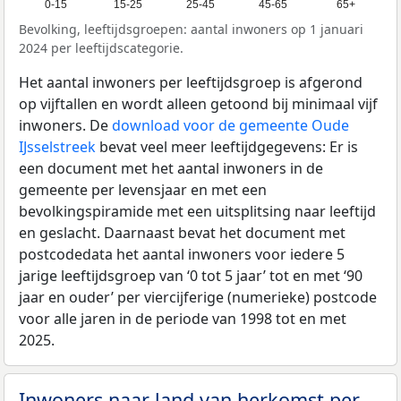
0-15
15-25
25-45
45-65
65+
Bevolking, leeftijdsgroepen: aantal inwoners op 1 januari
2024 per leeftijdscategorie.
Het aantal inwoners per leeftijdsgroep is afgerond
op vijftallen en wordt alleen getoond bij minimaal vijf
inwoners. De
download voor de gemeente Oude
IJsselstreek
bevat veel meer leeftijdgegevens: Er is
een document met het aantal inwoners in de
gemeente per levensjaar en met een
bevolkingspiramide met een uitsplitsing naar leeftijd
en geslacht. Daarnaast bevat het document met
postcodedata het aantal inwoners voor iedere 5
jarige leeftijdsgroep van ‘0 tot 5 jaar’ tot en met ‘90
jaar en ouder’ per viercijferige (numerieke) postcode
voor alle jaren in de periode van 1998 tot en met
2025.
Inwoners naar land van herkomst per