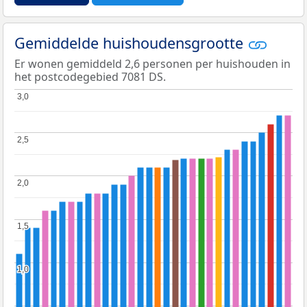
Gemiddelde huishoudensgrootte
Er wonen gemiddeld 2,6 personen per huishouden in
het postcodegebied 7081 DS.
3,0
3,0
2,5
2,5
2,0
2,0
1,5
1,5
1,0
1,0