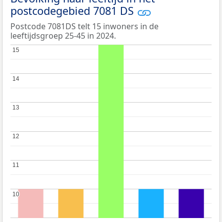
postcodegebied 7081 DS
Postcode 7081DS telt 15 inwoners in de
leeftijdsgroep 25-45 in 2024.
15
15
14
14
13
13
12
12
11
11
10
10