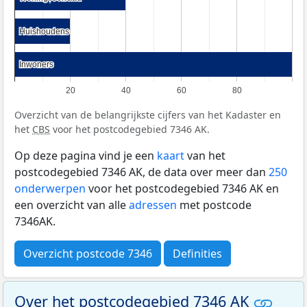
Huishoudens
Huishoudens
Inwoners
Inwoners
20
40
60
80
Overzicht van de belangrijkste cijfers van het Kadaster en
het
CBS
voor het postcodegebied 7346 AK.
Op deze pagina vind je een
kaart
van het
postcodegebied 7346 AK, de data over meer dan
250
onderwerpen
voor het postcodegebied 7346 AK en
een overzicht van alle
adressen
met postcode
7346AK.
Overzicht postcode 7346
Definities
Over het postcodegebied 7346 AK