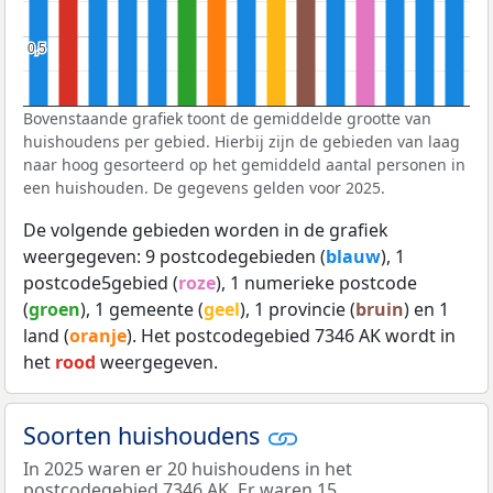
0,5
0,5
Bovenstaande grafiek toont de gemiddelde grootte van
huishoudens per gebied. Hierbij zijn de gebieden van laag
naar hoog gesorteerd op het gemiddeld aantal personen in
een huishouden. De gegevens gelden voor 2025.
De volgende gebieden worden in de grafiek
weergegeven: 9 postcodegebieden (
blauw
), 1
postcode5gebied (
roze
), 1 numerieke postcode
(
groen
), 1 gemeente (
geel
), 1 provincie (
bruin
) en 1
land (
oranje
). Het postcodegebied 7346 AK wordt in
het
rood
weergegeven.
Soorten huishoudens
In 2025 waren er 20 huishoudens in het
postcodegebied 7346 AK. Er waren 15