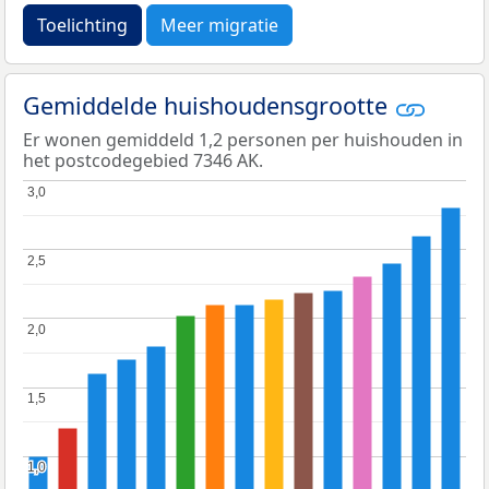
Toelichting
Meer migratie
Gemiddelde huishoudensgrootte
Er wonen gemiddeld 1,2 personen per huishouden in
het postcodegebied 7346 AK.
3,0
3,0
2,5
2,5
2,0
2,0
1,5
1,5
1,0
1,0