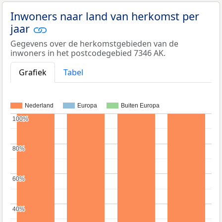
Inwoners naar land van herkomst per
jaar
Gegevens over de herkomstgebieden van de
inwoners in het postcodegebied 7346 AK.
Grafiek
Tabel
Nederland
Europa
Buiten Europa
100%
100%
80%
80%
60%
60%
40%
40%