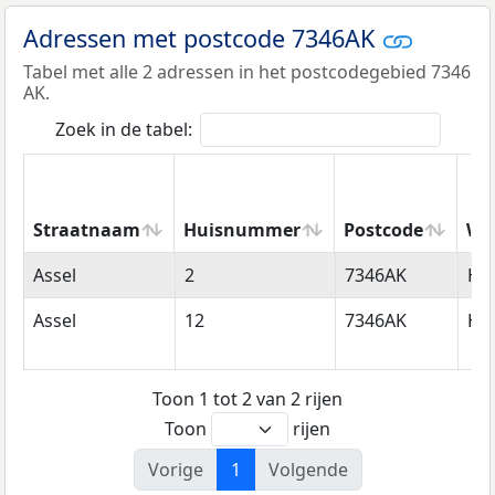
Adressen met postcode 7346AK
Tabel met alle 2 adressen in het postcodegebied 7346
AK.
Zoek in de tabel:
Straatnaam
Huisnummer
Postcode
Wo
Straatnaam
Huisnummer
Postcode
Wo
Assel
2
7346AK
Ho
Assel
12
7346AK
Ho
Toon 1 tot 2 van 2 rijen
Toon
rijen
Vorige
1
Volgende