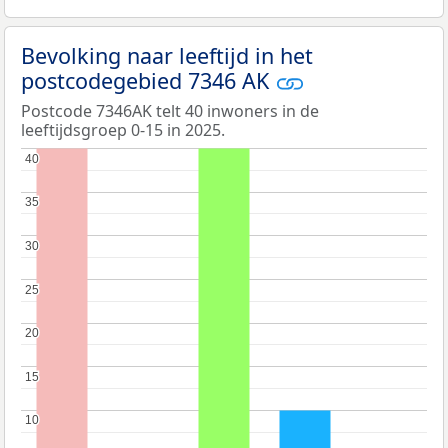
Bevolking naar leeftijd in het
postcodegebied 7346 AK
Postcode 7346AK telt 40 inwoners in de
leeftijdsgroep 0-15 in 2025.
40
40
35
35
30
30
25
25
20
20
15
15
10
10