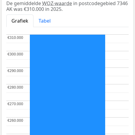
De gemiddelde
WOZ-waarde
in postcodegebied 7346
AK was €310.000 in 2025.
Grafiek
Tabel
€310.000
€310.000
€300.000
€300.000
€290.000
€290.000
€280.000
€280.000
€270.000
€270.000
€260.000
€260.000