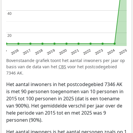
40
40
20
20
2015
2016
2017
2018
2019
2020
2021
2022
2023
2024
2025
Bovenstaande grafiek toont het aantal inwoners per jaar op
basis van de data van het
CBS
voor het postcodegebied
7346 AK.
Het aantal inwoners in het postcodegebied 7346 AK
is met 90 personen toegenomen van 10 personen in
2015 tot 100 personen in 2025 (dat is een toename
van 900%). Het gemiddelde verschil per jaar over de
hele periode van 2015 tot en met 2025 was 9
personen (90%).
Het aantal inwoners is het aantal personen zoals op 1