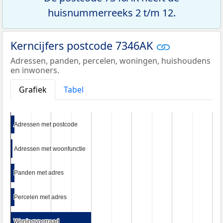
huisnummerreeks 2 t/m 12.
Kerncijfers postcode 7346AK
Adressen, panden, percelen, woningen, huishoudens
en inwoners.
Grafiek
Tabel
Adressen met postcode
Adressen met postcode
Adressen met woonfunctie
Adressen met woonfunctie
Panden met adres
Panden met adres
Percelen met adres
Percelen met adres
Woningvoorraad
Woningvoorraad