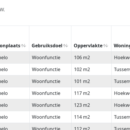
LW.
onplaats
Gebruiksdoel
Oppervlakte
Wonin
onplaats
Gebruiksdoel
Oppervlakte
Wonin
melo
Woonfunctie
106 m2
Hoekw
melo
Woonfunctie
102 m2
Tussen
melo
Woonfunctie
101 m2
Tussen
melo
Woonfunctie
117 m2
Hoekw
melo
Woonfunctie
123 m2
Hoekw
melo
Woonfunctie
114 m2
Tussen
melo
Woonfunctie
112 m2
Tussen