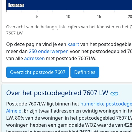
Inwoners
Inwoners
5
10
15
20
Overzicht van de belangrijkste cijfers van het Kadaster en het
7607 LW.
Op deze pagina vind je een
kaart
van het postcodegebied
meer dan
250 onderwerpen
voor het postcodegebied 76
van alle
adressen
met postcode 7607LW.
Overzicht postcode 7607
Definities
Over het postcodegebied 7607 LW
Postcode 7607LW ligt binnen het
numerieke postcodege
Almelo
. Er zijn twaalf adressen en twintig woningen in
LW. 80% van de woningen in het postcodegebied 7607 L
woningen hebben een gemiddelde
WOZ
waarde van €28
inwoners in het postcodegebied 7607 LW, met een aanzien