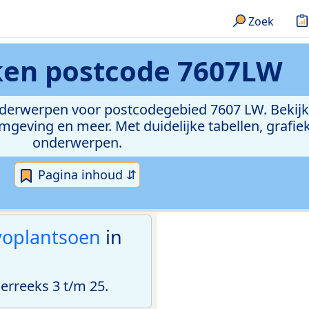
Zoek
eken
postcode 7607LW
onderwerpen voor postcodegebied 7607 LW. Bekijk
geving en meer. Met duidelijke tabellen, grafieke
onderwerpen.
Pagina inhoud ⇵
voplantsoen
in
rreeks 3 t/m 25.