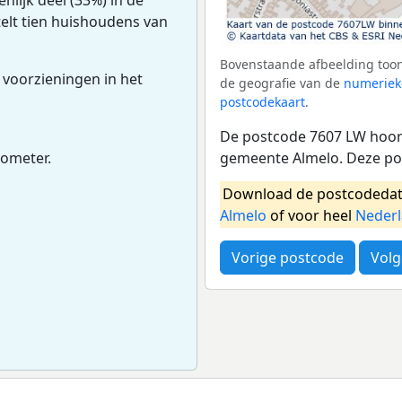
 telt tien huishoudens van
Bovenstaande afbeelding toon
 voorzieningen in het
de geografie van de
numeriek
postcodekaart
.
De postcode 7607 LW hoort
gemeente Almelo. Deze po
lometer.
Download de postcodedat
Almelo
of voor heel
Neder
Vorige postcode
Volg