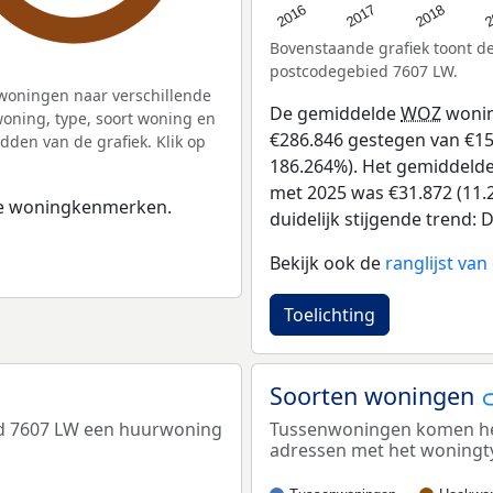
2
2016
2018
2017
Bovenstaande grafiek toont 
postcodegebied 7607 LW.
woningen naar verschillende
De gemiddelde
WOZ
wonin
ning, type, soort woning en
€286.846 gestegen van €154
dden van de grafiek. Klik op
186.264%). Het gemiddelde 
met 2025 was €31.872 (11.2
 de woningkenmerken.
duidelijk stijgende trend: De
Bekijk ook de
ranglijst va
Toelichting
Soorten woningen
ed 7607 LW een huurwoning
Tussenwoningen komen het 
adressen met het woningt