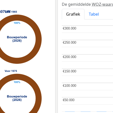
De gemiddelde
WOZ-waar
Grafiek
Tabel
€300.000
€300.000
€250.000
€250.000
€200.000
€200.000
€150.000
€150.000
€100.000
€100.000
€50.000
€50.000