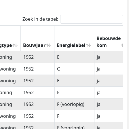
Zoek in de tabel:
Bebouwde
gtype
Bouwjaar
Energielabel
kom
gtype
Bouwjaar
Energielabel
Bebouwde
oning
1952
E
ja
kom
woning
1952
C
ja
woning
1952
E
ja
oning
1952
E
ja
oning
1952
F (voorlopig)
ja
woning
1952
F
ja
woning
1952
E (voorlopig)
ja