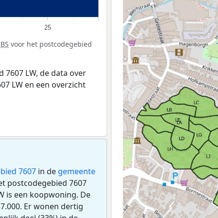
25
CBS
voor het postcodegebied
 7607 LW, de data over
07 LW en een overzicht
bied 7607
in de
gemeente
 het postcodegebied 7607
W is een koopwoning. De
7.000. Er wonen dertig
lijk deel (33%) in de