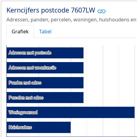
Kerncijfers postcode 7607LW
Adressen, panden, percelen, woningen, huishoudens en
Grafiek
Tabel
Adressen met postcode
Adressen met postcode
Adressen met woonfunctie
Adressen met woonfunctie
Panden met adres
Panden met adres
Percelen met adres
Percelen met adres
Woningvoorraad
Woningvoorraad
Huishoudens
Huishoudens