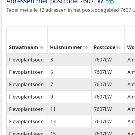
Adressen met postcode 7607LW
Tabel met alle 12 adressen in het postcodegebied 7607 
Straatnaam
Huisnummer
Postcode
Wo
Straatnaam
Huisnummer
Postcode
Wo
Flevoplantsoen
3
7607LW
Al
Flevoplantsoen
5
7607LW
Al
Flevoplantsoen
7
7607LW
Al
Flevoplantsoen
9
7607LW
Al
Flevoplantsoen
11
7607LW
Al
Flevoplantsoen
13
7607LW
Al
Flevoplantsoen
15
7607LW
Al