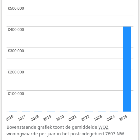
€500.000
€500.000
€400.000
€400.000
€300.000
€300.000
€200.000
€200.000
€100.000
€100.000
2016
2017
2018
2019
2020
2021
2022
2023
2024
2025
Bovenstaande grafiek toont de gemiddelde
WOZ
woningwaarde per jaar in het postcodegebied 7607 NW.