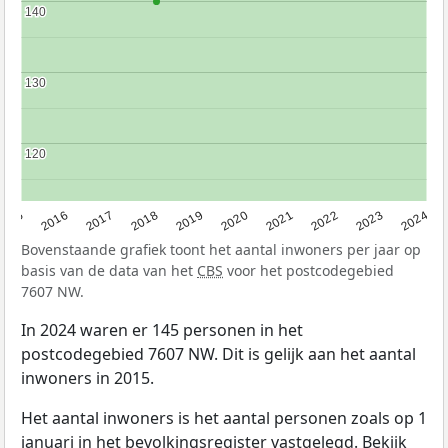
140
140
130
130
120
120
2015
2016
2017
2018
2019
2020
2021
2022
2023
2024
Bovenstaande grafiek toont het aantal inwoners per jaar op
basis van de data van het
CBS
voor het postcodegebied
7607 NW.
In 2024 waren er 145 personen in het
postcodegebied 7607 NW. Dit is gelijk aan het aantal
inwoners in 2015.
Het aantal inwoners is het aantal personen zoals op 1
januari in het bevolkingsregister vastgelegd. Bekijk