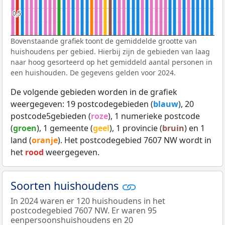
0,5
0,5
Bovenstaande grafiek toont de gemiddelde grootte van
huishoudens per gebied. Hierbij zijn de gebieden van laag
naar hoog gesorteerd op het gemiddeld aantal personen in
een huishouden. De gegevens gelden voor 2024.
De volgende gebieden worden in de grafiek
weergegeven: 19 postcodegebieden (
blauw
), 20
postcode5gebieden (
roze
), 1 numerieke postcode
(
groen
), 1 gemeente (
geel
), 1 provincie (
bruin
) en 1
land (
oranje
). Het postcodegebied 7607 NW wordt in
het
rood
weergegeven.
Soorten huishoudens
In 2024 waren er 120 huishoudens in het
postcodegebied 7607 NW. Er waren 95
eenpersoonshuishoudens en 20