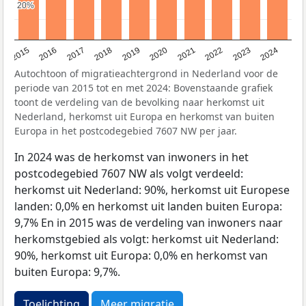
20%
20%
2015
2016
2017
2018
2019
2020
2021
2022
2023
2024
Autochtoon of migratieachtergrond in Nederland voor de
periode van 2015 tot en met 2024: Bovenstaande grafiek
toont de verdeling van de bevolking naar herkomst uit
Nederland, herkomst uit Europa en herkomst van buiten
Europa in het postcodegebied 7607 NW per jaar.
In 2024 was de herkomst van inwoners in het
postcodegebied 7607 NW als volgt verdeeld:
herkomst uit Nederland: 90%, herkomst uit Europese
landen: 0,0% en herkomst uit landen buiten Europa:
9,7% En in 2015 was de verdeling van inwoners naar
herkomstgebied als volgt: herkomst uit Nederland:
90%, herkomst uit Europa: 0,0% en herkomst van
buiten Europa: 9,7%.
Toelichting
Meer migratie