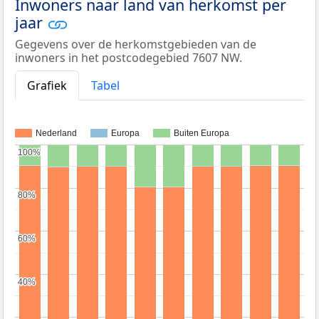
Inwoners naar land van herkomst per
jaar
Gegevens over de herkomstgebieden van de
inwoners in het postcodegebied 7607 NW.
Grafiek
Tabel
Nederland
Europa
Buiten Europa
100%
100%
80%
80%
60%
60%
40%
40%