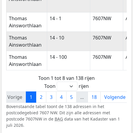
Thomas
14 - 1
7607NW
Al
Ainsworthlaan
Thomas
14 - 10
7607NW
Al
Ainsworthlaan
Thomas
14 - 100
7607NW
Al
Ainsworthlaan
Toon 1 tot 8 van 138 rijen
Toon
rijen
Vorige
1
2
3
4
5
…
18
Volgende
Bovenstaande tabel toont de 138 adressen in het
postcodegebied 7607 NW. Dit zijn alle adressen met
postcode 7607NW in de
BAG
data van het Kadaster van 1
juli 2026.