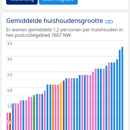
Gemiddelde huishoudensgrootte
Er wonen gemiddeld 1,2 personen per huishouden in
het postcodegebied 7607 NW.
3,5
3,5
3,0
3,0
2,5
2,5
2,0
2,0
1,5
1,5
1,0
1,0