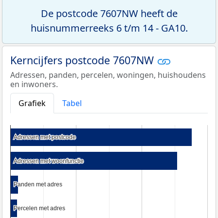
De postcode 7607NW heeft de
huisnummerreeks 6 t/m 14 - GA10.
Kerncijfers postcode 7607NW
Adressen, panden, percelen, woningen, huishoudens
en inwoners.
Grafiek
Tabel
Adressen met postcode
Adressen met postcode
Adressen met woonfunctie
Adressen met woonfunctie
Panden met adres
Panden met adres
Percelen met adres
Percelen met adres