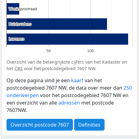
Woningvoorraad
Woningvoorraad
Huishoudens
Huishoudens
Inwoners
Inwoners
50
100
Overzicht van de belangrijkste cijfers van het Kadaster en
het
CBS
voor het postcodegebied 7607 NW.
Op deze pagina vind je een
kaart
van het
postcodegebied 7607 NW, de data over meer dan
250
onderwerpen
voor het postcodegebied 7607 NW en
een overzicht van alle
adressen
met postcode
7607NW.
Overzicht postcode 7607
Definities