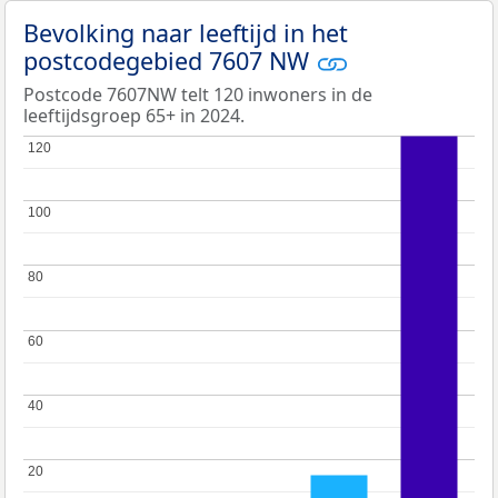
Bevolking naar leeftijd in het
postcodegebied 7607 NW
Postcode 7607NW telt 120 inwoners in de
leeftijdsgroep 65+ in 2024.
120
120
100
100
80
80
60
60
40
40
20
20