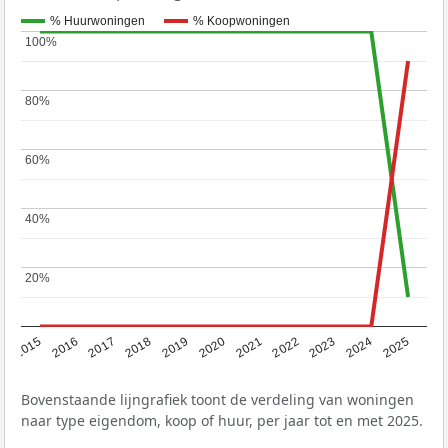
% Huurwoningen
% Koopwoningen
100%
100%
80%
80%
60%
60%
40%
40%
20%
20%
2019
2022
2025
2017
2020
2023
2015
2018
2021
2024
2016
Bovenstaande lijngrafiek toont de verdeling van woningen
naar type eigendom, koop of huur, per jaar tot en met 2025.