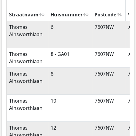
Straatnaam
Huisnummer
Postcode
Wo
Straatnaam
Huisnummer
Postcode
Wo
Thomas
6
7607NW
Al
Ainsworthlaan
Thomas
8 - GA01
7607NW
Al
Ainsworthlaan
Thomas
8
7607NW
Al
Ainsworthlaan
Thomas
10
7607NW
Al
Ainsworthlaan
Thomas
12
7607NW
Al
Ainsworthlaan