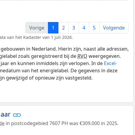
Vorige
1
2
3
4
5
Volgende
ta van het Kadaster van 1 juli 2026.
gebouwen in Nederland. Hierin zijn, naast alle adressen,
gielabel zoals geregistreerd bij de
RVO
weergegeven.
0 jaar en kunnen inmiddels zijn verlopen. In de
Excel-
medatum van het energielabel. De gegevens in deze
n gewijzigd of opnieuw zijn vastgesteld.
jaar
de
in postcodegebied 7607 PH was €309.000 in 2025.