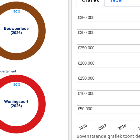
Grafiek
Tabel
€350.000
€350.000
€300.000
€300.000
€250.000
€250.000
€200.000
€200.000
€150.000
€150.000
€100.000
€100.000
€50.000
€50.000
2
2016
2018
2017
Bovenstaande grafiek toont 