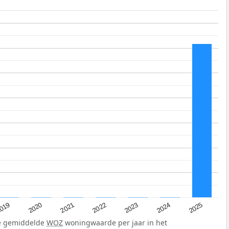
019
2024
2021
2023
2020
2025
2022
de gemiddelde
WOZ
woningwaarde per jaar in het