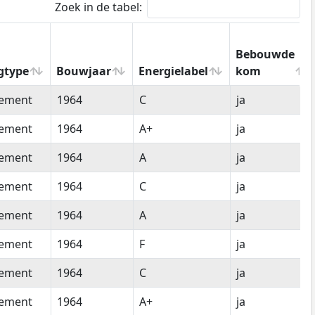
Zoek in de tabel:
Bebouwde
gtype
Bouwjaar
Energielabel
kom
gtype
Bouwjaar
Energielabel
Bebouwde
tement
1964
C
ja
kom
tement
1964
A+
ja
tement
1964
A
ja
tement
1964
C
ja
tement
1964
A
ja
tement
1964
F
ja
tement
1964
C
ja
tement
1964
A+
ja