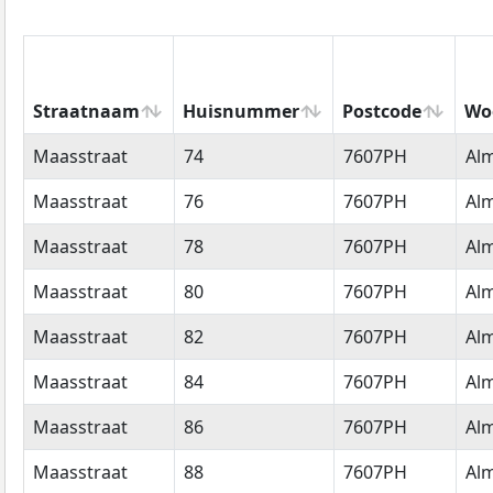
Straatnaam
Huisnummer
Postcode
Wo
Straatnaam
Huisnummer
Postcode
Wo
Maasstraat
74
7607PH
Al
Maasstraat
76
7607PH
Al
Maasstraat
78
7607PH
Al
Maasstraat
80
7607PH
Al
Maasstraat
82
7607PH
Al
Maasstraat
84
7607PH
Al
Maasstraat
86
7607PH
Al
Maasstraat
88
7607PH
Al