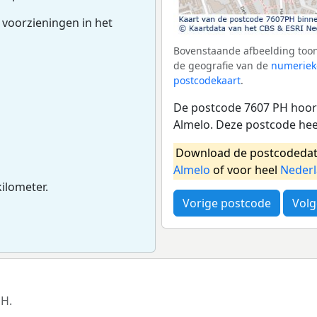
 voorzieningen in het
Bovenstaande afbeelding toon
de geografie van de
numeriek
postcodekaart
.
De postcode 7607 PH hoort
Almelo. Deze postcode he
Download de postcodedat
Almelo
of voor heel
Neder
kilometer.
Vorige postcode
Volg
PH.