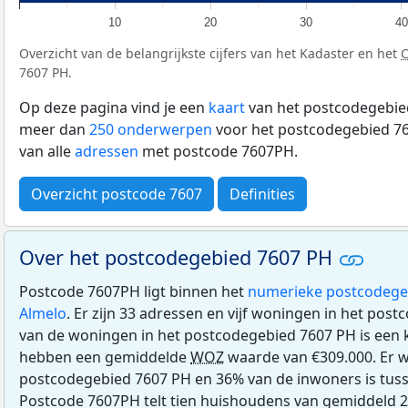
10
20
30
40
Overzicht van de belangrijkste cijfers van het Kadaster en het
7607 PH.
Op deze pagina vind je een
kaart
van het postcodegebied
meer dan
250 onderwerpen
voor het postcodegebied 76
van alle
adressen
met postcode 7607PH.
Overzicht postcode 7607
Definities
Over het postcodegebied 7607 PH
Postcode 7607PH ligt binnen het
numerieke postcodege
Almelo
. Er zijn 33 adressen en vijf woningen in het po
van de woningen in het postcodegebied 7607 PH is ee
hebben een gemiddelde
WOZ
waarde van €309.000. Er w
postcodegebied 7607 PH en 36% van de inwoners is tusse
Postcode 7607PH telt tien huishoudens van gemiddeld 2