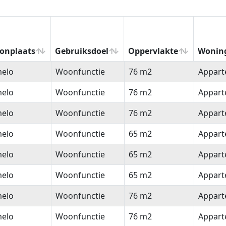
onplaats
Gebruiksdoel
Oppervlakte
Wonin
onplaats
Gebruiksdoel
Oppervlakte
Wonin
melo
Woonfunctie
76 m2
Appar
melo
Woonfunctie
76 m2
Appar
melo
Woonfunctie
76 m2
Appar
melo
Woonfunctie
65 m2
Appar
melo
Woonfunctie
65 m2
Appar
melo
Woonfunctie
65 m2
Appar
melo
Woonfunctie
76 m2
Appar
melo
Woonfunctie
76 m2
Appar