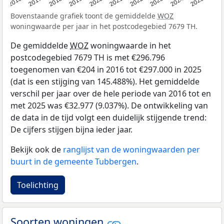
2016
2017
2018
2019
2020
2021
2022
2023
2024
2025
Bovenstaande grafiek toont de gemiddelde
WOZ
woningwaarde per jaar in het postcodegebied 7679 TH.
De gemiddelde
WOZ
woningwaarde in het
postcodegebied 7679 TH is met €296.796
toegenomen van €204 in 2016 tot €297.000 in 2025
(dat is een stijging van 145.488%). Het gemiddelde
verschil per jaar over de hele periode van 2016 tot en
met 2025 was €32.977 (9.037%). De ontwikkeling van
de data in de tijd volgt een duidelijk stijgende trend:
De cijfers stijgen bijna ieder jaar.
Bekijk ook de
ranglijst van de woningwaarden per
buurt in de gemeente Tubbergen
.
Toelichting
Soorten woningen