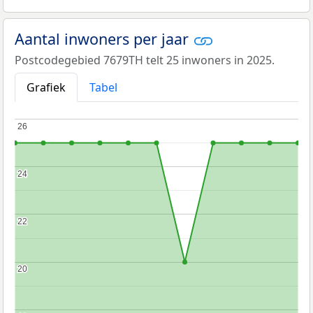
Aantal inwoners per jaar
Postcodegebied 7679TH telt 25 inwoners in 2025.
Grafiek
Tabel
26
26
24
24
22
22
20
20