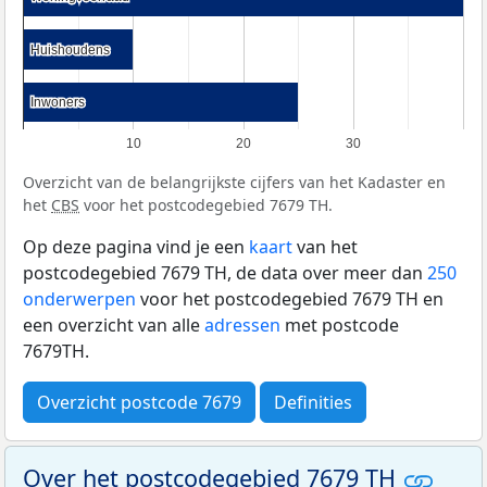
Huishoudens
Huishoudens
Inwoners
Inwoners
10
20
30
Overzicht van de belangrijkste cijfers van het Kadaster en
het
CBS
voor het postcodegebied 7679 TH.
Op deze pagina vind je een
kaart
van het
postcodegebied 7679 TH, de data over meer dan
250
onderwerpen
voor het postcodegebied 7679 TH en
een overzicht van alle
adressen
met postcode
7679TH.
Overzicht postcode 7679
Definities
Over het postcodegebied 7679 TH