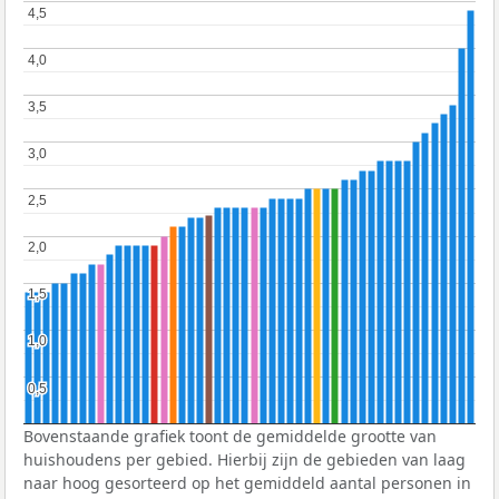
4,5
4,5
4,0
4,0
3,5
3,5
3,0
3,0
2,5
2,5
2,0
2,0
1,5
1,5
1,0
1,0
0,5
0,5
Bovenstaande grafiek toont de gemiddelde grootte van
huishoudens per gebied. Hierbij zijn de gebieden van laag
naar hoog gesorteerd op het gemiddeld aantal personen in