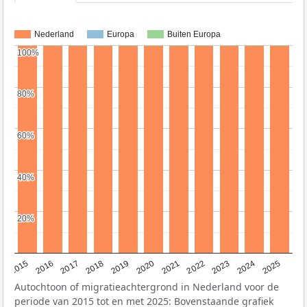
Nederland
Europa
Buiten Europa
100%
100%
80%
80%
60%
60%
40%
40%
20%
20%
2019
2022
2017
2025
2020
2015
2023
2018
2021
2016
2024
Autochtoon of migratieachtergrond in Nederland voor de
periode van 2015 tot en met 2025: Bovenstaande grafiek