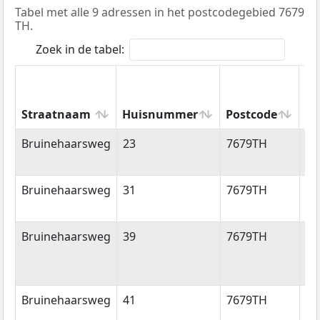
Tabel met alle 9 adressen in het postcodegebied 7679
TH.
Zoek in de tabel:
Straatnaam
Huisnummer
Postcode
Wo
Straatnaam
Huisnummer
Postcode
Wo
Bruinehaarsweg
23
7679TH
La
Bruinehaarsweg
31
7679TH
La
Bruinehaarsweg
39
7679TH
La
Bruinehaarsweg
41
7679TH
La