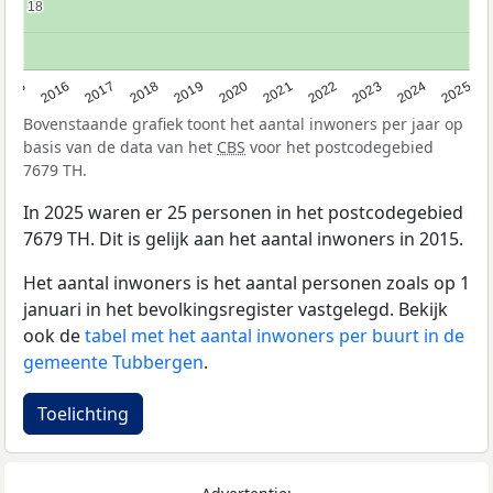
18
18
2015
2016
2017
2018
2019
2020
2021
2022
2023
2024
2025
Bovenstaande grafiek toont het aantal inwoners per jaar op
basis van de data van het
CBS
voor het postcodegebied
7679 TH.
In 2025 waren er 25 personen in het postcodegebied
7679 TH. Dit is gelijk aan het aantal inwoners in 2015.
Het aantal inwoners is het aantal personen zoals op 1
januari in het bevolkingsregister vastgelegd. Bekijk
ook de
tabel met het aantal inwoners per buurt in de
gemeente Tubbergen
.
Toelichting