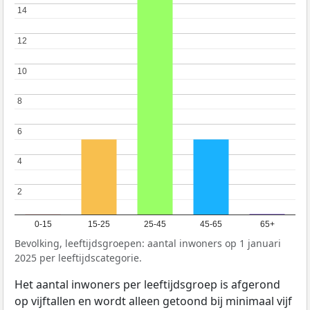
14
14
12
12
10
10
8
8
6
6
4
4
2
2
0-15
15-25
25-45
45-65
65+
Bevolking, leeftijdsgroepen: aantal inwoners op 1 januari
2025 per leeftijdscategorie.
Het aantal inwoners per leeftijdsgroep is afgerond
op vijftallen en wordt alleen getoond bij minimaal vijf