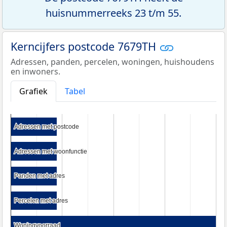
huisnummerreeks 23 t/m 55.
Kerncijfers postcode 7679TH
Adressen, panden, percelen, woningen, huishoudens
en inwoners.
Grafiek
Tabel
Adressen met postcode
Adressen met postcode
Adressen met woonfunctie
Adressen met woonfunctie
Panden met adres
Panden met adres
Percelen met adres
Percelen met adres
Woningvoorraad
Woningvoorraad