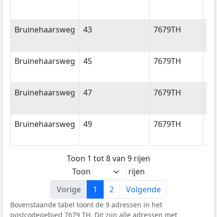
Bruinehaarsweg
43
7679TH
La
Bruinehaarsweg
45
7679TH
La
Bruinehaarsweg
47
7679TH
La
Bruinehaarsweg
49
7679TH
La
Toon 1 tot 8 van 9 rijen
Toon
rijen
Vorige
1
2
Volgende
Bovenstaande tabel toont de 9 adressen in het
postcodegebied 7679 TH. Dit zijn alle adressen met