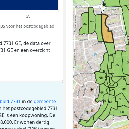
25
CBS
voor het postcodegebied
 7731 GE, de data over
31 GE en een overzicht
bied 7731
in de
gemeente
 in het postcodegebied 7731
GE is een koopwoning. De
8.000. Er wonen dertig
rootste deel (33%) tussen