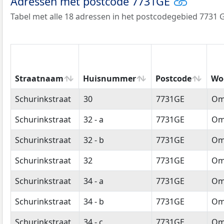
Adressen met postcode 7731GE
Tabel met alle 18 adressen in het postcodegebied 7731 
Straatnaam
Huisnummer
Postcode
Wo
Straatnaam
Huisnummer
Postcode
Wo
Schurinkstraat
30
7731GE
Om
Schurinkstraat
32 - a
7731GE
Om
Schurinkstraat
32 - b
7731GE
Om
Schurinkstraat
32
7731GE
Om
Schurinkstraat
34 - a
7731GE
Om
Schurinkstraat
34 - b
7731GE
Om
Schurinkstraat
34 - c
7731GE
Om