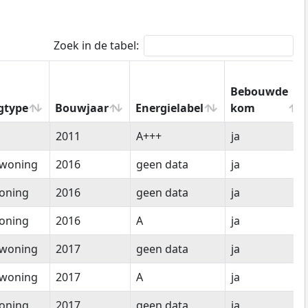
Zoek in de tabel:
Bebouwde
gtype
Bouwjaar
Energielabel
kom
gtype
Bouwjaar
Energielabel
Bebouwde
2011
A+++
ja
kom
woning
2016
geen data
ja
oning
2016
geen data
ja
oning
2016
A
ja
woning
2017
geen data
ja
woning
2017
A
ja
oning
2017
geen data
ja