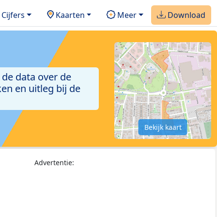
Cijfers
Kaarten
Meer
Download
 de data over de
n en uitleg bij de
Bekijk kaart
Advertentie: