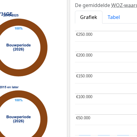
De gemiddelde
WOZ-waar
Grafiek
Tabel
€250.000
€250.000
€200.000
€200.000
€150.000
€150.000
€100.000
€100.000
€50.000
€50.000