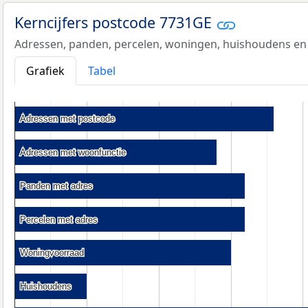
Kerncijfers postcode 7731GE
Adressen, panden, percelen, woningen, huishoudens en
Grafiek
Tabel
Adressen met postcode
Adressen met postcode
Adressen met woonfunctie
Adressen met woonfunctie
Panden met adres
Panden met adres
Percelen met adres
Percelen met adres
Woningvoorraad
Woningvoorraad
Huishoudens
Huishoudens