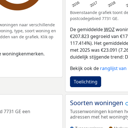
2
2016
2018
2017
Bovenstaande grafiek toont 
postcodegebied 7731 GE.
woningen naar verschillende
De gemiddelde
WOZ
wonin
ning, type, soort woning en
€207.823 gegroeid van €177 
dden van de grafiek. Klik op
117.414%). Het gemiddelde 
met 2025 was €23.091 (7.26
 de woningkenmerken.
duidelijk stijgende trend: D
Bekijk ook de
ranglijst v
Toelichting
Soorten woningen
ed 7731 GE een
Tussenwoningen komen het 
adressen met het woningt