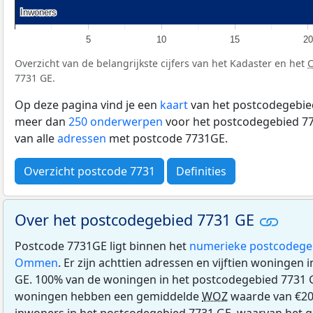
Inwoners
Inwoners
5
10
15
20
Overzicht van de belangrijkste cijfers van het Kadaster en het
7731 GE.
Op deze pagina vind je een
kaart
van het postcodegebied
meer dan
250 onderwerpen
voor het postcodegebied 77
van alle
adressen
met postcode 7731GE.
Overzicht postcode 7731
Definities
Over het postcodegebied 7731 GE
Postcode 7731GE ligt binnen het
numerieke postcodege
Ommen
. Er zijn achttien adressen en vijftien woningen
GE. 100% van de woningen in het postcodegebied 7731 
woningen hebben een gemiddelde
WOZ
waarde van €20
inwoners in het postcodegebied 7731 GE, waarvan het g