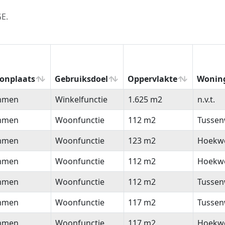
GE.
onplaats
Gebruiksdoel
Oppervlakte
Wonin
onplaats
Gebruiksdoel
Oppervlakte
Wonin
men
Winkelfunctie
1.625 m2
n.v.t.
men
Woonfunctie
112 m2
Tussen
men
Woonfunctie
123 m2
Hoekw
men
Woonfunctie
112 m2
Hoekw
men
Woonfunctie
112 m2
Tussen
men
Woonfunctie
117 m2
Tussen
men
Woonfunctie
117 m2
Hoekw