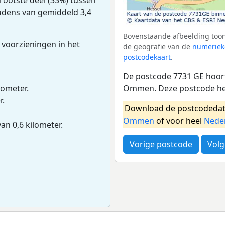
oudens van gemiddeld 3,4
Bovenstaande afbeelding toon
 voorzieningen in het
de geografie van de
numeriek
postcodekaart
.
De postcode 7731 GE hoort
Ommen. Deze postcode hee
lometer.
r.
Download de postcodedat
Ommen
of voor heel
Nede
van 0,6 kilometer.
Vorige postcode
Volg