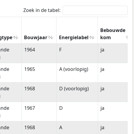
Zoek in de tabel:
Bebouwde
gtype
Bouwjaar
Energielabel
kom
gtype
Bouwjaar
Energielabel
Bebouwde
ande
1964
F
ja
kom
g
ande
1965
A (voorlopig)
ja
g
ande
1968
D (voorlopig)
ja
g
ande
1967
D
ja
g
ande
1968
A
ja