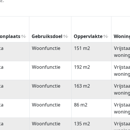
E.
onplaats
Gebruiksdoel
Oppervlakte
Wonin
onplaats
Gebruiksdoel
Oppervlakte
Wonin
ca
Woonfunctie
151 m2
Vrijsta
wonin
ca
Woonfunctie
192 m2
Vrijsta
wonin
ca
Woonfunctie
163 m2
Vrijsta
wonin
ca
Woonfunctie
86 m2
Vrijsta
wonin
ca
Woonfunctie
135 m2
Vrijsta