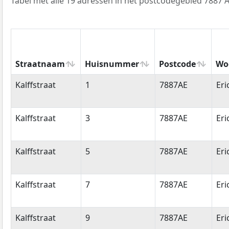
Tabel met alle 19 adressen in het postcodegebied 7887 A
Straatnaam
Huisnummer
Postcode
Wo
Straatnaam
Huisnummer
Postcode
Wo
Kalffstraat
1
7887AE
Eri
Kalffstraat
3
7887AE
Eri
Kalffstraat
5
7887AE
Eri
Kalffstraat
7
7887AE
Eri
Kalffstraat
9
7887AE
Eri