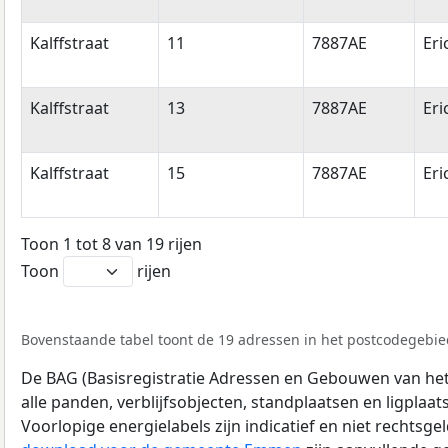
Kalffstraat
11
7887AE
Eri
Kalffstraat
13
7887AE
Eri
Kalffstraat
15
7887AE
Eri
Toon 1 tot 8 van 19 rijen
Toon
rijen
Bovenstaande tabel toont de 19 adressen in het postcodegebied
De BAG (Basisregistratie Adressen en Gebouwen van het K
alle panden, verblijfsobjecten, standplaatsen en ligplaa
Voorlopige energielabels zijn indicatief en niet rechtsge