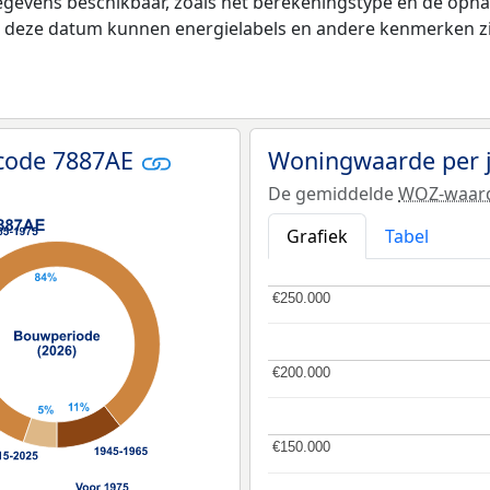
egevens beschikbaar, zoals het berekeningstype en de opn
na deze datum kunnen energielabels en andere kenmerken zij
tcode 7887AE
Woningwaarde per 
De gemiddelde
WOZ-waar
Grafiek
Tabel
€250.000
€250.000
€200.000
€200.000
€150.000
€150.000