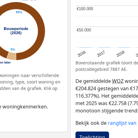
€100.000
€100.000
€50.000
€50.000
2
2016
2018
2017
Bovenstaande grafiek toont 
postcodegebied 7887 AE.
woningen naar verschillende
De gemiddelde
WOZ
wonin
ning, type, soort woning en
€204.824 gestegen van €176 
dden van de grafiek. Klik op
116.377%). Het gemiddelde 
met 2025 was €22.758 (7.79
 de woningkenmerken.
monotoon stijgende trend: D
Bekijk ook de
ranglijst v
Toelichting