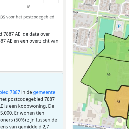
18
CBS
voor het postcodegebied
 7887 AE, de data over
87 AE en een overzicht van
bied 7887
in de
gemeente
n het postcodegebied 7887
AE is een koopwoning. De
.000. Er wonen tien
oners (50%) zijn tussen de
udens van gemiddeld 2,7