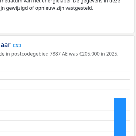
amedatum van het energielabel. De gegevens in deze
n gewijzigd of opnieuw zijn vastgesteld.
jaar
de
in postcodegebied 7887 AE was €205.000 in 2025.