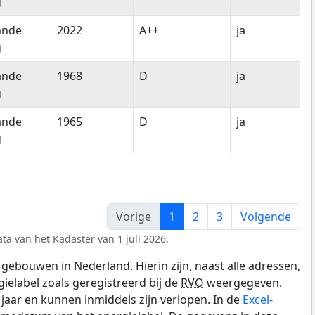
g
ande
2022
A++
ja
g
ande
1968
D
ja
g
ande
1965
D
ja
g
Vorige
1
2
3
Volgende
ta van het Kadaster van 1 juli 2026.
gebouwen in Nederland. Hierin zijn, naast alle adressen,
gielabel zoals geregistreerd bij de
RVO
weergegeven.
0 jaar en kunnen inmiddels zijn verlopen. In de
Excel-