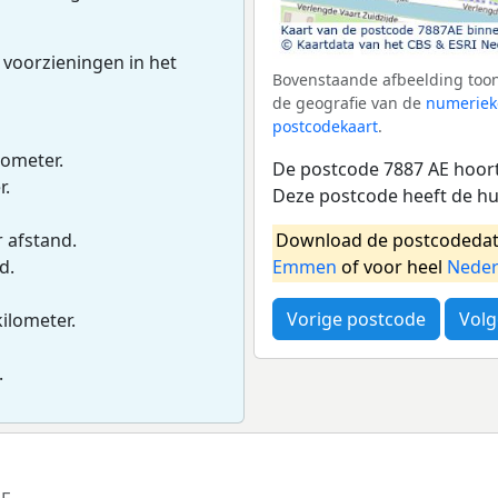
 voorzieningen in het
Bovenstaande afbeelding toon
de geografie van de
numeriek
postcodekaart
.
lometer.
De postcode 7887 AE hoort
r.
Deze postcode heeft de h
Download de postcodedat
r afstand.
Emmen
of voor heel
Neder
d.
Vorige postcode
Volg
kilometer.
.