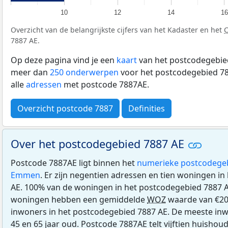
10
12
14
16
Overzicht van de belangrijkste cijfers van het Kadaster en het
7887 AE.
Op deze pagina vind je een
kaart
van het postcodegebied
meer dan
250 onderwerpen
voor het postcodegebied 78
alle
adressen
met postcode 7887AE.
Overzicht postcode 7887
Definities
Over het postcodegebied 7887 AE
Postcode 7887AE ligt binnen het
numerieke postcodege
Emmen
. Er zijn negentien adressen en tien woningen i
AE. 100% van de woningen in het postcodegebied 7887 
woningen hebben een gemiddelde
WOZ
waarde van €205
inwoners in het postcodegebied 7887 AE. De meeste inw
45 en 65 jaar oud. Postcode 7887AE telt vijftien huisho