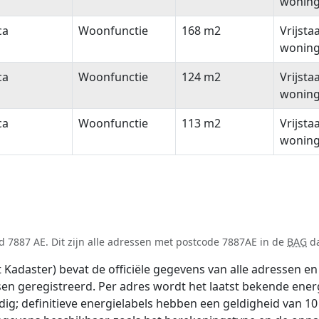
wonin
ca
Woonfunctie
168 m2
Vrijsta
wonin
ca
Woonfunctie
124 m2
Vrijsta
wonin
ca
Woonfunctie
113 m2
Vrijsta
wonin
 7887 AE. Dit zijn alle adressen met postcode 7887AE in de
BAG
da
adaster) bevat de officiële gegevens van alle adressen en 
tsen geregistreerd. Per adres wordt het laatst bekende ener
ldig; definitieve energielabels hebben een geldigheid van 1