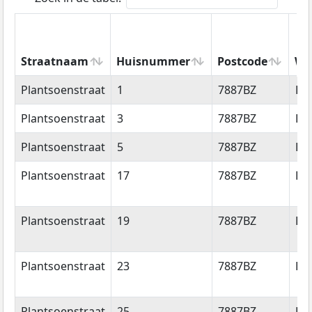
Straatnaam
Huisnummer
Postcode
Wo
Straatnaam
Huisnummer
Postcode
Wo
Plantsoenstraat
1
7887BZ
Eri
Plantsoenstraat
3
7887BZ
Eri
Plantsoenstraat
5
7887BZ
Eri
Plantsoenstraat
17
7887BZ
Eri
Plantsoenstraat
19
7887BZ
Eri
Plantsoenstraat
23
7887BZ
Eri
Plantsoenstraat
25
7887BZ
Eri