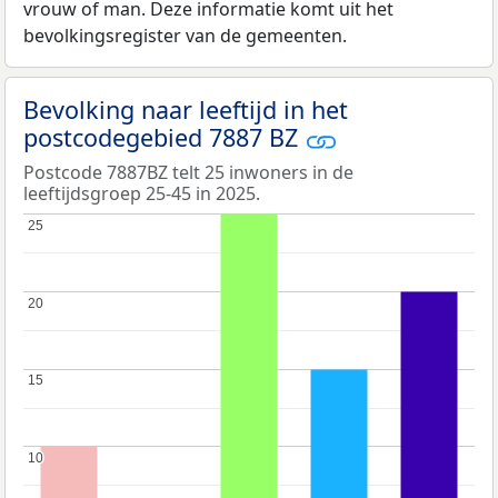
vrouw of man. Deze informatie komt uit het
bevolkingsregister van de gemeenten.
Bevolking naar leeftijd in het
postcodegebied 7887 BZ
Postcode 7887BZ telt 25 inwoners in de
leeftijdsgroep 25-45 in 2025.
25
25
20
20
15
15
10
10