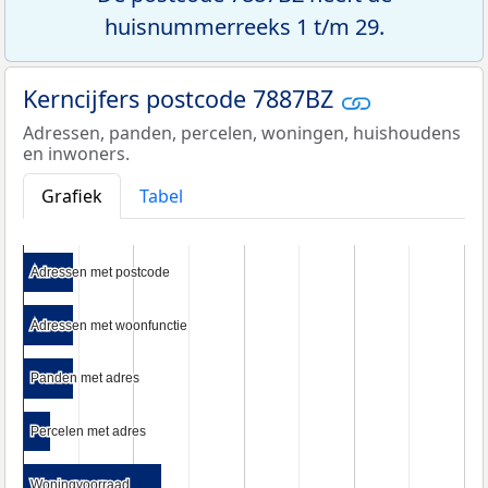
huisnummerreeks 1 t/m 29.
Kerncijfers postcode 7887BZ
Adressen, panden, percelen, woningen, huishoudens
en inwoners.
Grafiek
Tabel
Adressen met postcode
Adressen met postcode
Adressen met woonfunctie
Adressen met woonfunctie
Panden met adres
Panden met adres
Percelen met adres
Percelen met adres
Woningvoorraad
Woningvoorraad