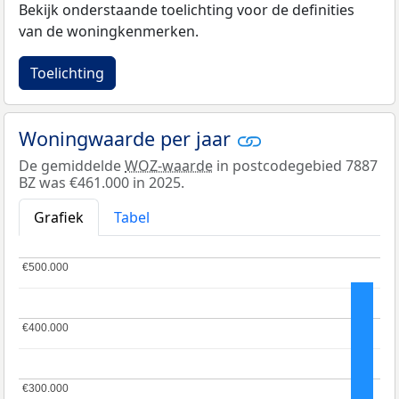
Bekijk onderstaande toelichting voor de definities
van de woningkenmerken.
Toelichting
Woningwaarde per jaar
De gemiddelde
WOZ-waarde
in postcodegebied 7887
BZ was €461.000 in 2025.
Grafiek
Tabel
€500.000
€500.000
€400.000
€400.000
€300.000
€300.000