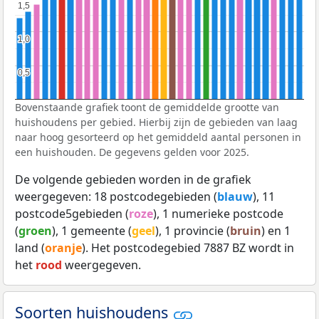
1,5
1,5
1,0
1,0
0,5
0,5
Bovenstaande grafiek toont de gemiddelde grootte van
huishoudens per gebied. Hierbij zijn de gebieden van laag
naar hoog gesorteerd op het gemiddeld aantal personen in
een huishouden. De gegevens gelden voor 2025.
De volgende gebieden worden in de grafiek
weergegeven: 18 postcodegebieden (
blauw
), 11
postcode5gebieden (
roze
), 1 numerieke postcode
(
groen
), 1 gemeente (
geel
), 1 provincie (
bruin
) en 1
land (
oranje
). Het postcodegebied 7887 BZ wordt in
het
rood
weergegeven.
Soorten huishoudens