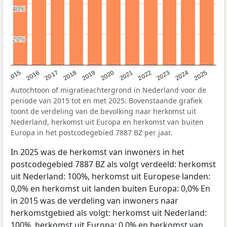
40%
40%
20%
20%
2019
2022
2017
2025
2020
2015
2023
2018
2021
2016
2024
Autochtoon of migratieachtergrond in Nederland voor de
periode van 2015 tot en met 2025: Bovenstaande grafiek
toont de verdeling van de bevolking naar herkomst uit
Nederland, herkomst uit Europa en herkomst van buiten
Europa in het postcodegebied 7887 BZ per jaar.
In 2025 was de herkomst van inwoners in het
postcodegebied 7887 BZ als volgt verdeeld: herkomst
uit Nederland: 100%, herkomst uit Europese landen:
0,0% en herkomst uit landen buiten Europa: 0,0% En
in 2015 was de verdeling van inwoners naar
herkomstgebied als volgt: herkomst uit Nederland:
100%, herkomst uit Europa: 0,0% en herkomst van