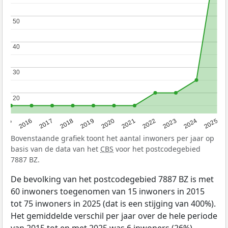
50
50
40
40
30
30
20
20
2015
2016
2017
2018
2019
2020
2021
2022
2023
2024
2025
Bovenstaande grafiek toont het aantal inwoners per jaar op
basis van de data van het
CBS
voor het postcodegebied
7887 BZ.
De bevolking van het postcodegebied 7887 BZ is met
60 inwoners toegenomen van 15 inwoners in 2015
tot 75 inwoners in 2025 (dat is een stijging van 400%).
Het gemiddelde verschil per jaar over de hele periode