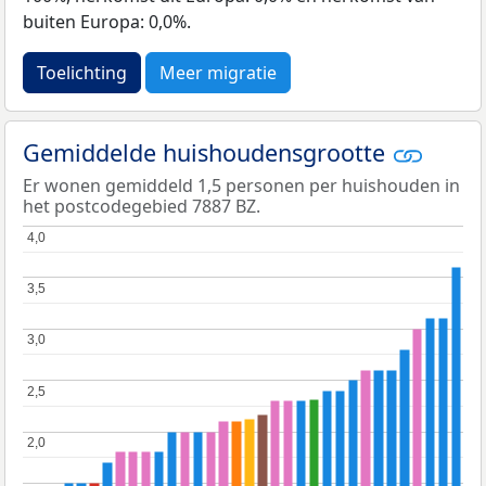
buiten Europa: 0,0%.
Toelichting
Meer migratie
Gemiddelde huishoudensgrootte
Er wonen gemiddeld 1,5 personen per huishouden in
het postcodegebied 7887 BZ.
4,0
4,0
3,5
3,5
3,0
3,0
2,5
2,5
2,0
2,0