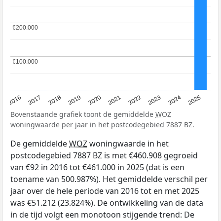
€200.000
€200.000
€100.000
€100.000
2016
2017
2018
2019
2020
2021
2022
2023
2024
2025
Bovenstaande grafiek toont de gemiddelde
WOZ
woningwaarde per jaar in het postcodegebied 7887 BZ.
De gemiddelde
WOZ
woningwaarde in het
postcodegebied 7887 BZ is met €460.908 gegroeid
van €92 in 2016 tot €461.000 in 2025 (dat is een
toename van 500.987%). Het gemiddelde verschil per
jaar over de hele periode van 2016 tot en met 2025
was €51.212 (23.824%). De ontwikkeling van de data
in de tijd volgt een monotoon stijgende trend: De