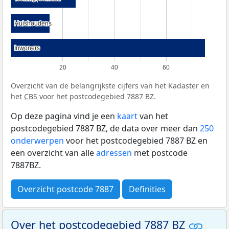
Huishoudens
Huishoudens
Inwoners
Inwoners
20
40
60
Overzicht van de belangrijkste cijfers van het Kadaster en
het
CBS
voor het postcodegebied 7887 BZ.
Op deze pagina vind je een
kaart
van het
postcodegebied 7887 BZ, de data over meer dan
250
onderwerpen
voor het postcodegebied 7887 BZ en
een overzicht van alle
adressen
met postcode
7887BZ.
Overzicht postcode 7887
Definities
Over het postcodegebied 7887 BZ