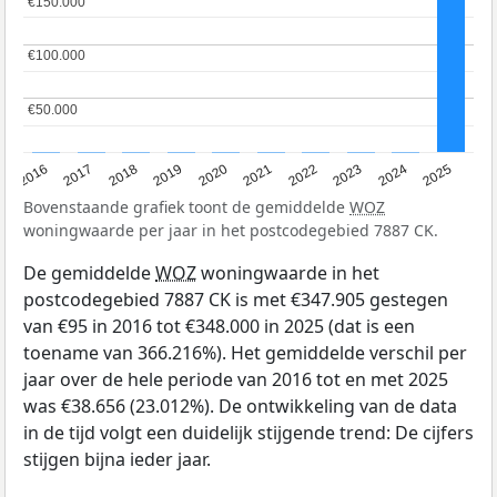
€150.000
€150.000
€100.000
€100.000
€50.000
€50.000
2016
2017
2018
2019
2020
2021
2022
2023
2024
2025
Bovenstaande grafiek toont de gemiddelde
WOZ
woningwaarde per jaar in het postcodegebied 7887 CK.
De gemiddelde
WOZ
woningwaarde in het
postcodegebied 7887 CK is met €347.905 gestegen
van €95 in 2016 tot €348.000 in 2025 (dat is een
toename van 366.216%). Het gemiddelde verschil per
jaar over de hele periode van 2016 tot en met 2025
was €38.656 (23.012%). De ontwikkeling van de data
in de tijd volgt een duidelijk stijgende trend: De cijfers
stijgen bijna ieder jaar.