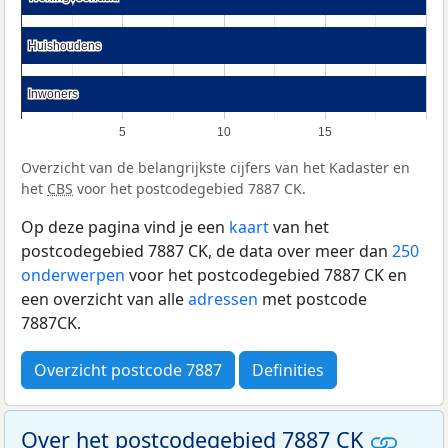
Huishoudens
Huishoudens
Inwoners
Inwoners
5
10
15
Overzicht van de belangrijkste cijfers van het Kadaster en
het
CBS
voor het postcodegebied 7887 CK.
Op deze pagina vind je een
kaart
van het
postcodegebied 7887 CK, de data over meer dan
250
onderwerpen
voor het postcodegebied 7887 CK en
een overzicht van alle
adressen
met postcode
7887CK.
Overzicht postcode 7887
Definities
Over het postcodegebied 7887 CK