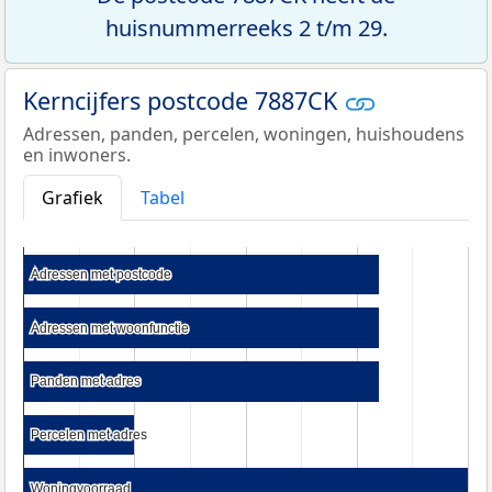
huisnummerreeks 2 t/m 29.
Kerncijfers postcode 7887CK
Adressen, panden, percelen, woningen, huishoudens
en inwoners.
Grafiek
Tabel
Adressen met postcode
Adressen met postcode
Adressen met woonfunctie
Adressen met woonfunctie
Panden met adres
Panden met adres
Percelen met adres
Percelen met adres
Woningvoorraad
Woningvoorraad