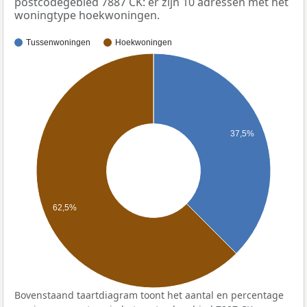
postcodegebied 7887 CK: er zijn 10 adressen met het
woningtype hoekwoningen.
Tussenwoningen
Hoekwoningen
37,5%
62,5%
Bovenstaand taartdiagram toont het aantal en percentage