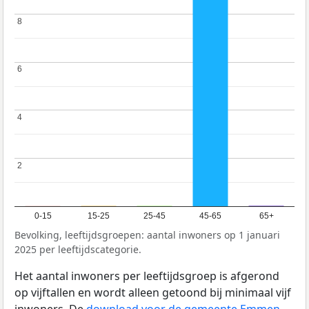
8
8
6
6
4
4
2
2
0-15
15-25
25-45
45-65
65+
Bevolking, leeftijdsgroepen: aantal inwoners op 1 januari
2025 per leeftijdscategorie.
Het aantal inwoners per leeftijdsgroep is afgerond
op vijftallen en wordt alleen getoond bij minimaal vijf
inwoners. De
download voor de gemeente Emmen