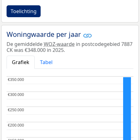
Toelichting
Woningwaarde per jaar
De gemiddelde
WOZ-waarde
in postcodegebied 7887
CK was €348.000 in 2025.
Grafiek
Tabel
€350.000
€350.000
€300.000
€300.000
€250.000
€250.000
€200.000
€200.000