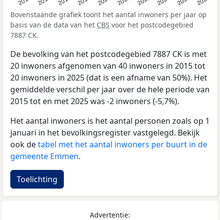
2015
2016
2017
2018
2019
2020
2021
2022
2023
2024
2025
Bovenstaande grafiek toont het aantal inwoners per jaar op
basis van de data van het
CBS
voor het postcodegebied
7887 CK.
De bevolking van het postcodegebied 7887 CK is met
20 inwoners afgenomen van 40 inwoners in 2015 tot
20 inwoners in 2025 (dat is een afname van 50%). Het
gemiddelde verschil per jaar over de hele periode van
2015 tot en met 2025 was -2 inwoners (-5,7%).
Het aantal inwoners is het aantal personen zoals op 1
januari in het bevolkingsregister vastgelegd. Bekijk
ook de
tabel met het aantal inwoners per buurt in de
gemeente Emmen
.
Toelichting
Advertentie: