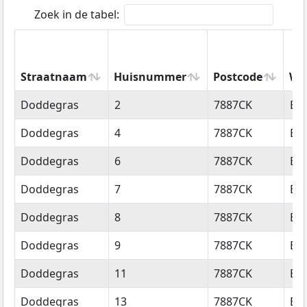
Zoek in de tabel:
Straatnaam
Huisnummer
Postcode
Wo
Straatnaam
Huisnummer
Postcode
Wo
Doddegras
2
7887CK
Eri
Doddegras
4
7887CK
Eri
Doddegras
6
7887CK
Eri
Doddegras
7
7887CK
Eri
Doddegras
8
7887CK
Eri
Doddegras
9
7887CK
Eri
Doddegras
11
7887CK
Eri
Doddegras
13
7887CK
Eri