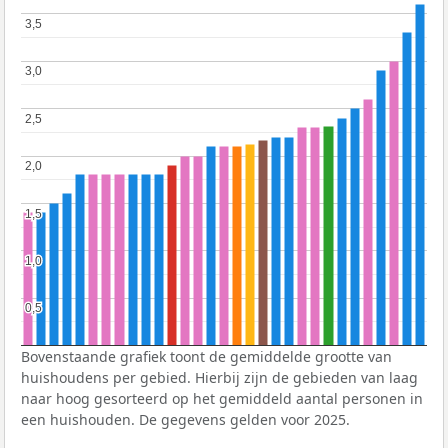
3,5
3,5
3,0
3,0
2,5
2,5
2,0
2,0
1,5
1,5
1,0
1,0
0,5
0,5
Bovenstaande grafiek toont de gemiddelde grootte van
huishoudens per gebied. Hierbij zijn de gebieden van laag
naar hoog gesorteerd op het gemiddeld aantal personen in
een huishouden. De gegevens gelden voor 2025.