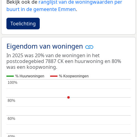
Bekijk ook de
ranglijst van de woningwaarden per
buurt in de gemeente Emmen
.
Toelichting
Eigendom van woningen
In 2025 was 20% van de woningen in het
postcodegebied 7887 CK een huurwoning en 80%
was een koopwoning.
% Huurwoningen
% Koopwoningen
100%
100%
80%
80%
60%
60%
40%
40%