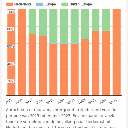
Nederland
Europa
Buiten Europa
100%
100%
80%
80%
60%
60%
40%
40%
20%
20%
2019
2022
2017
2025
2020
2015
2023
2018
2021
2016
2024
Autochtoon of migratieachtergrond in Nederland voor de
periode van 2015 tot en met 2025: Bovenstaande grafiek
toont de verdeling van de bevolking naar herkomst uit
Nederland, herkomst uit Europa en herkomst van buiten