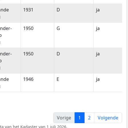
ande
1931
D
ja
g
nder-
1950
G
ja
p
g
nder-
1950
D
ja
p
g
ande
1946
E
ja
g
Vorige
1
2
Volgende
a van het Kadaster van 1 juli 2026.