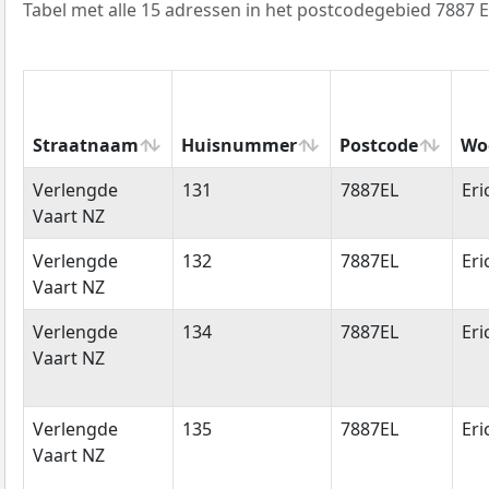
Tabel met alle 15 adressen in het postcodegebied 7887 E
Straatnaam
Huisnummer
Postcode
Wo
Straatnaam
Huisnummer
Postcode
Wo
Verlengde
131
7887EL
Eri
Vaart NZ
Verlengde
132
7887EL
Eri
Vaart NZ
Verlengde
134
7887EL
Eri
Vaart NZ
Verlengde
135
7887EL
Eri
Vaart NZ