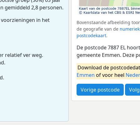
van gemiddeld 2,8 personen.
 voorzieningen in het
Bovenstaande afbeelding toon
de geografie van de
numeriek
postcodekaart
.
De postcode 7887 EL hoort 
gemeente Emmen. Deze po
r relatief ver weg.
nd.
Download de postcodedat
Emmen
of voor heel
Neder
d.
Vorige postcode
Volg