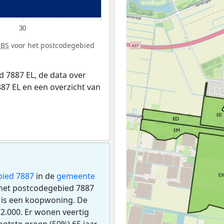
30
CBS
voor het postcodegebied
 7887 EL, de data over
87 EL en een overzicht van
ied 7887
in de
gemeente
n het postcodegebied 7887
 is een koopwoning. De
.000. Er wonen veertig
otste groep (50%) 65 jaar