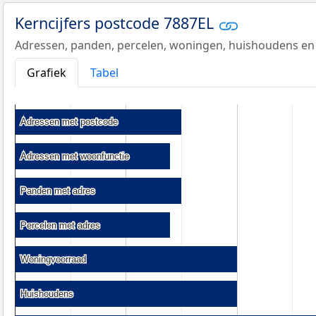
Kerncijfers postcode 7887EL
Adressen, panden, percelen, woningen, huishoudens en
Grafiek
Tabel
Adressen met postcode
Adressen met postcode
Adressen met woonfunctie
Adressen met woonfunctie
Panden met adres
Panden met adres
Percelen met adres
Percelen met adres
Woningvoorraad
Woningvoorraad
Huishoudens
Huishoudens