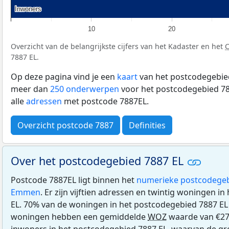
Inwoners
Inwoners
10
20
Overzicht van de belangrijkste cijfers van het Kadaster en het
7887 EL.
Op deze pagina vind je een
kaart
van het postcodegebied
meer dan
250 onderwerpen
voor het postcodegebied 78
alle
adressen
met postcode 7887EL.
Overzicht postcode 7887
Definities
Over het postcodegebied 7887 EL
Postcode 7887EL ligt binnen het
numerieke postcodegeb
Emmen
. Er zijn vijftien adressen en twintig woningen i
EL. 70% van de woningen in het postcodegebied 7887 EL
woningen hebben een gemiddelde
WOZ
waarde van €272
inwoners in het postcodegebied 7887 EL, waarvan de gro