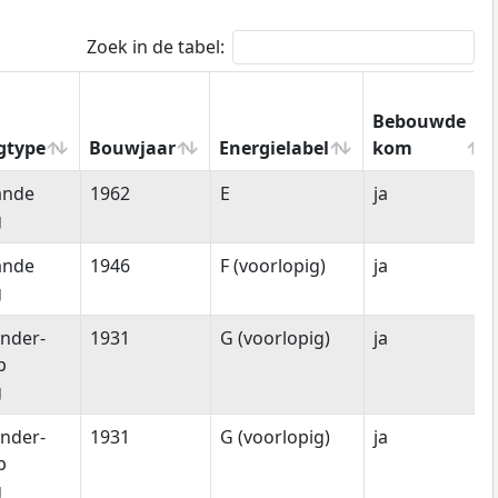
Zoek in de tabel:
Bebouwde
gtype
Bouwjaar
Energielabel
kom
gtype
Bouwjaar
Energielabel
Bebouwde
ande
1962
E
ja
kom
g
ande
1946
F (voorlopig)
ja
g
nder-
1931
G (voorlopig)
ja
p
g
nder-
1931
G (voorlopig)
ja
p
g