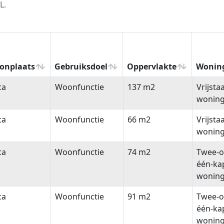
L.
onplaats
Gebruiksdoel
Oppervlakte
Wonin
onplaats
Gebruiksdoel
Oppervlakte
Wonin
ca
Woonfunctie
137 m2
Vrijsta
wonin
ca
Woonfunctie
66 m2
Vrijsta
wonin
ca
Woonfunctie
74 m2
Twee-o
één-ka
wonin
ca
Woonfunctie
91 m2
Twee-o
één-ka
wonin