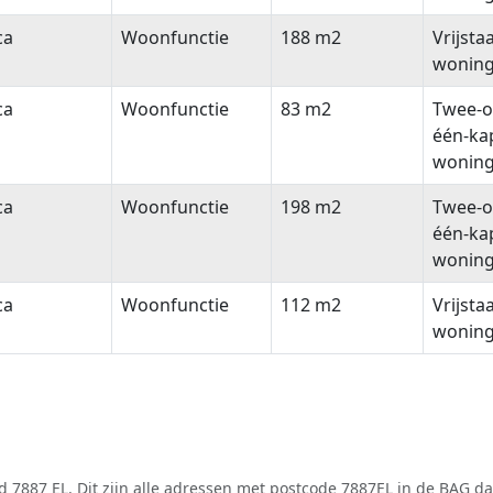
ca
Woonfunctie
188 m2
Vrijsta
wonin
ca
Woonfunctie
83 m2
Twee-o
één-ka
wonin
ca
Woonfunctie
198 m2
Twee-o
één-ka
wonin
ca
Woonfunctie
112 m2
Vrijsta
wonin
 7887 EL. Dit zijn alle adressen met postcode 7887EL in de
BAG
dat