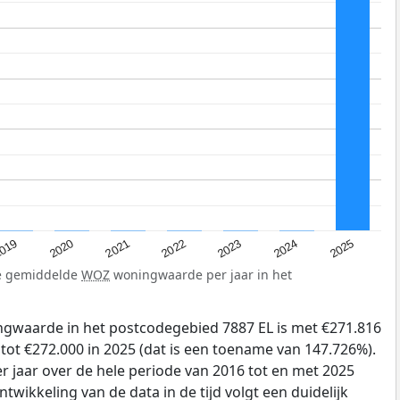
019
2024
2021
2023
2020
2025
2022
de gemiddelde
WOZ
woningwaarde per jaar in het
gwaarde in het postcodegebied 7887 EL is met €271.816
tot €272.000 in 2025 (dat is een toename van 147.726%).
r jaar over de hele periode van 2016 tot en met 2025
twikkeling van de data in de tijd volgt een duidelijk