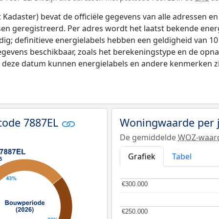
adaster) bevat de officiële gegevens van alle adressen en 
tsen geregistreerd. Per adres wordt het laatst bekende ener
ldig; definitieve energielabels hebben een geldigheid van 1
egevens beschikbaar, zoals het berekeningstype en de opn
na deze datum kunnen energielabels en andere kenmerken zij
code 7887EL
Woningwaarde per 
De gemiddelde
WOZ-waar
Grafiek
Tabel
€300.000
€300.000
€250.000
€250.000