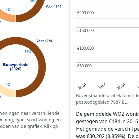
€200.000
€200.000
€150.000
€150.000
€100.000
€100.000
€50.000
€50.000
2
2016
2018
2017
Bovenstaande grafiek toont 
postcodegebied 7887 EL.
woningen naar verschillende
De gemiddelde
WOZ
wonin
ning, type, soort woning en
gestegen van €184 in 2016 
dden van de grafiek. Klik op
Het gemiddelde verschil pe
was €30.202 (8.859%). De on