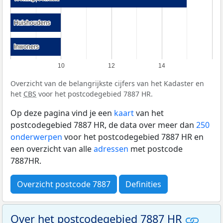
Huishoudens
Huishoudens
Inwoners
Inwoners
10
12
14
Overzicht van de belangrijkste cijfers van het Kadaster en
het
CBS
voor het postcodegebied 7887 HR.
Op deze pagina vind je een
kaart
van het
postcodegebied 7887 HR, de data over meer dan
250
onderwerpen
voor het postcodegebied 7887 HR en
een overzicht van alle
adressen
met postcode
7887HR.
Overzicht postcode 7887
Definities
Over het postcodegebied 7887 HR