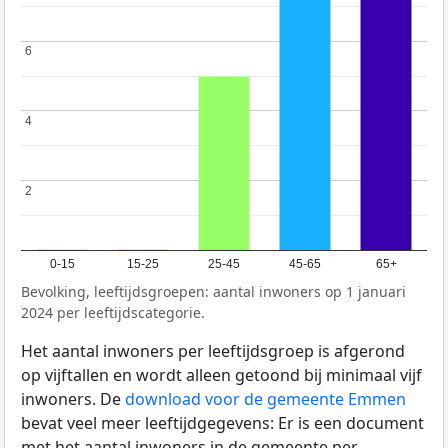
6
6
4
4
2
2
0-15
15-25
25-45
45-65
65+
Bevolking, leeftijdsgroepen: aantal inwoners op 1 januari
2024 per leeftijdscategorie.
Het aantal inwoners per leeftijdsgroep is afgerond
op vijftallen en wordt alleen getoond bij minimaal vijf
inwoners. De
download voor de gemeente Emmen
bevat veel meer leeftijdgegevens: Er is een document
met het aantal inwoners in de gemeente per