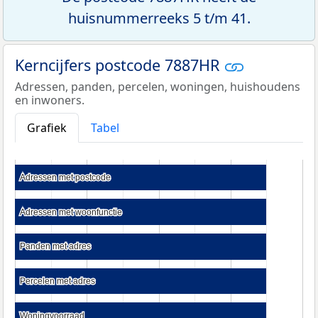
huisnummerreeks 5 t/m 41.
Kerncijfers postcode 7887HR
Adressen, panden, percelen, woningen, huishoudens
en inwoners.
Grafiek
Tabel
Adressen met postcode
Adressen met postcode
Adressen met woonfunctie
Adressen met woonfunctie
Panden met adres
Panden met adres
Percelen met adres
Percelen met adres
Woningvoorraad
Woningvoorraad