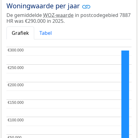
Woningwaarde per jaar
De gemiddelde
WOZ-waarde
in postcodegebied 7887
HR was €290.000 in 2025.
Grafiek
Tabel
€300.000
€300.000
€250.000
€250.000
€200.000
€200.000
€150.000
€150.000
€100.000
€100.000
€50.000
€50.000