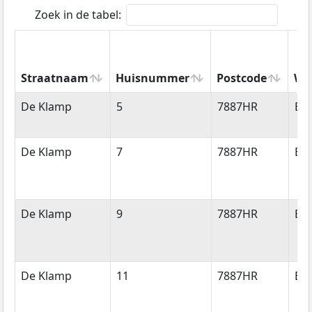
Zoek in de tabel:
Straatnaam
Huisnummer
Postcode
Wo
Straatnaam
Huisnummer
Postcode
Wo
De Klamp
5
7887HR
Eri
De Klamp
7
7887HR
Eri
De Klamp
9
7887HR
Eri
De Klamp
11
7887HR
Eri