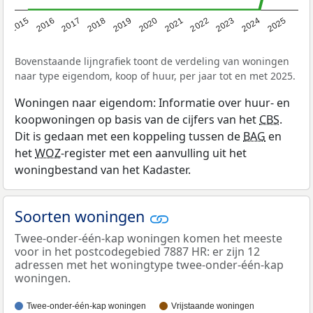
2019
2022
2025
2017
2020
2023
2015
2018
2021
2024
2016
Bovenstaande lijngrafiek toont de verdeling van woningen
naar type eigendom, koop of huur, per jaar tot en met 2025.
Woningen naar eigendom: Informatie over huur- en
koopwoningen op basis van de cijfers van het
CBS
.
Dit is gedaan met een koppeling tussen de
BAG
en
het
WOZ
-register met een aanvulling uit het
woningbestand van het Kadaster.
Soorten woningen
Twee-onder-één-kap woningen komen het meeste
voor in het postcodegebied 7887 HR: er zijn 12
adressen met het woningtype twee-onder-één-kap
woningen.
Twee-onder-één-kap woningen
Vrijstaande woningen