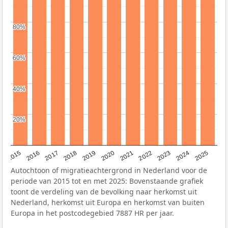
80%
80%
60%
60%
40%
40%
20%
20%
2019
2022
2017
2025
2020
2015
2023
2018
2021
2016
2024
Autochtoon of migratieachtergrond in Nederland voor de
periode van 2015 tot en met 2025: Bovenstaande grafiek
toont de verdeling van de bevolking naar herkomst uit
Nederland, herkomst uit Europa en herkomst van buiten
Europa in het postcodegebied 7887 HR per jaar.