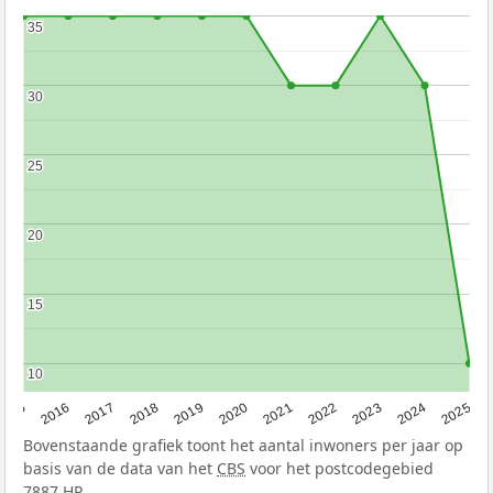
35
35
30
30
25
25
20
20
15
15
10
10
2015
2016
2017
2018
2019
2020
2021
2022
2023
2024
2025
Bovenstaande grafiek toont het aantal inwoners per jaar op
basis van de data van het
CBS
voor het postcodegebied
7887 HR.