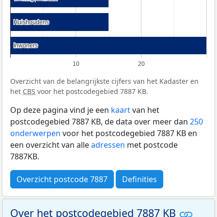
Huishoudens
Huishoudens
Inwoners
Inwoners
10
20
Overzicht van de belangrijkste cijfers van het Kadaster en
het
CBS
voor het postcodegebied 7887 KB.
Op deze pagina vind je een
kaart
van het
postcodegebied 7887 KB, de data over meer dan
250
onderwerpen
voor het postcodegebied 7887 KB en
een overzicht van alle
adressen
met postcode
7887KB.
Overzicht postcode 7887
Definities
Over het postcodegebied 7887 KB