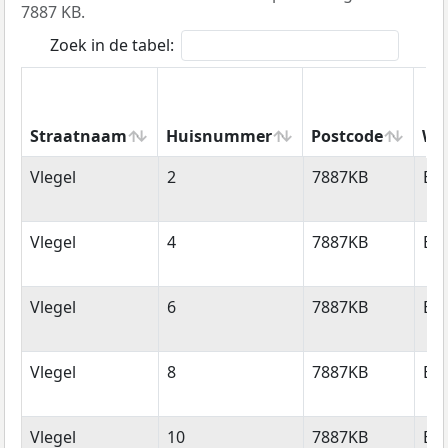
7887 KB.
Zoek in de tabel:
Straatnaam
Huisnummer
Postcode
Wo
Straatnaam
Huisnummer
Postcode
Wo
Vlegel
2
7887KB
Eri
Vlegel
4
7887KB
Eri
Vlegel
6
7887KB
Eri
Vlegel
8
7887KB
Eri
Vlegel
10
7887KB
Eri