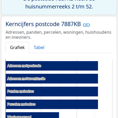
huisnummerreeks 2 t/m 52.
Kerncijfers postcode 7887KB
Adressen, panden, percelen, woningen, huishoudens
en inwoners.
Grafiek
Tabel
Adressen met postcode
Adressen met postcode
Adressen met woonfunctie
Adressen met woonfunctie
Panden met adres
Panden met adres
Percelen met adres
Percelen met adres
Woningvoorraad
Woningvoorraad