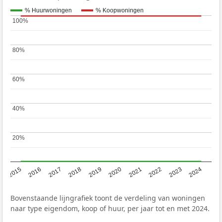
% Huurwoningen
% Koopwoningen
100%
100%
80%
80%
60%
60%
40%
40%
20%
20%
2015
2016
2017
2018
2019
2020
2021
2022
2023
2024
Bovenstaande lijngrafiek toont de verdeling van woningen
naar type eigendom, koop of huur, per jaar tot en met 2024.