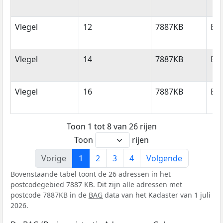
Vlegel
12
7887KB
Eri
Vlegel
14
7887KB
Eri
Vlegel
16
7887KB
Eri
Toon 1 tot 8 van 26 rijen
Toon
rijen
Vorige
1
2
3
4
Volgende
Bovenstaande tabel toont de 26 adressen in het
postcodegebied 7887 KB. Dit zijn alle adressen met
postcode 7887KB in de
BAG
data van het Kadaster van 1 juli
2026.