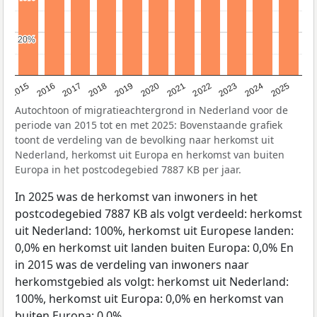
20%
20%
2019
2022
2017
2025
2020
2015
2023
2018
2021
2016
2024
Autochtoon of migratieachtergrond in Nederland voor de
periode van 2015 tot en met 2025: Bovenstaande grafiek
toont de verdeling van de bevolking naar herkomst uit
Nederland, herkomst uit Europa en herkomst van buiten
Europa in het postcodegebied 7887 KB per jaar.
In 2025 was de herkomst van inwoners in het
postcodegebied 7887 KB als volgt verdeeld: herkomst
uit Nederland: 100%, herkomst uit Europese landen:
0,0% en herkomst uit landen buiten Europa: 0,0% En
in 2015 was de verdeling van inwoners naar
herkomstgebied als volgt: herkomst uit Nederland:
100%, herkomst uit Europa: 0,0% en herkomst van
buiten Europa: 0,0%.