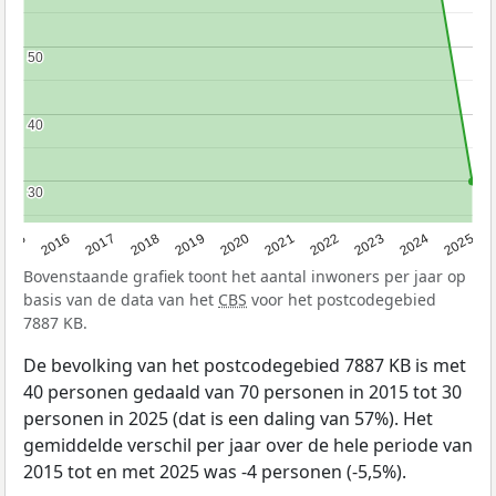
50
50
40
40
30
30
2015
2016
2017
2018
2019
2020
2021
2022
2023
2024
2025
Bovenstaande grafiek toont het aantal inwoners per jaar op
basis van de data van het
CBS
voor het postcodegebied
7887 KB.
De bevolking van het postcodegebied 7887 KB is met
40 personen gedaald van 70 personen in 2015 tot 30
personen in 2025 (dat is een daling van 57%). Het
gemiddelde verschil per jaar over de hele periode van
2015 tot en met 2025 was -4 personen (-5,5%).