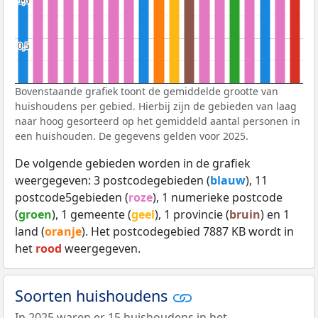
1,0
1,0
0,5
0,5
Bovenstaande grafiek toont de gemiddelde grootte van
huishoudens per gebied. Hierbij zijn de gebieden van laag
naar hoog gesorteerd op het gemiddeld aantal personen in
een huishouden. De gegevens gelden voor 2025.
De volgende gebieden worden in de grafiek
weergegeven: 3 postcodegebieden (
blauw
), 11
postcode5gebieden (
roze
), 1 numerieke postcode
(
groen
), 1 gemeente (
geel
), 1 provincie (
bruin
) en 1
land (
oranje
). Het postcodegebied 7887 KB wordt in
het
rood
weergegeven.
Soorten huishoudens
In 2025 waren er 15 huishoudens in het