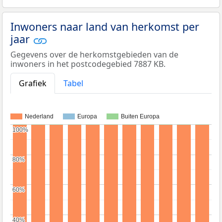
Inwoners naar land van herkomst per
jaar
Gegevens over de herkomstgebieden van de
inwoners in het postcodegebied 7887 KB.
Grafiek
Tabel
Nederland
Europa
Buiten Europa
100%
100%
80%
80%
60%
60%
40%
40%