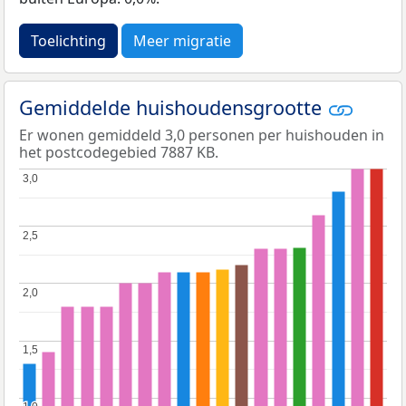
Toelichting
Meer migratie
Gemiddelde huishoudensgrootte
Er wonen gemiddeld 3,0 personen per huishouden in
het postcodegebied 7887 KB.
3,0
3,0
2,5
2,5
2,0
2,0
1,5
1,5