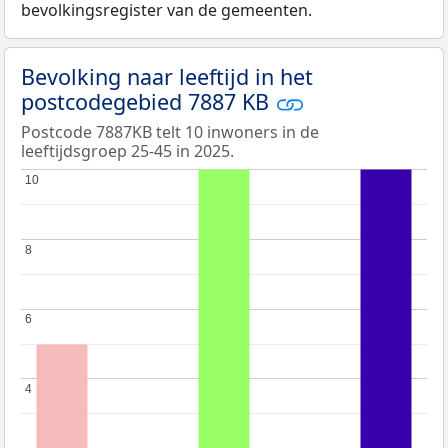
bevolkingsregister van de gemeenten.
Bevolking naar leeftijd in het
postcodegebied 7887 KB
Postcode 7887KB telt 10 inwoners in de
leeftijdsgroep 25-45 in 2025.
10
10
8
8
6
6
4
4