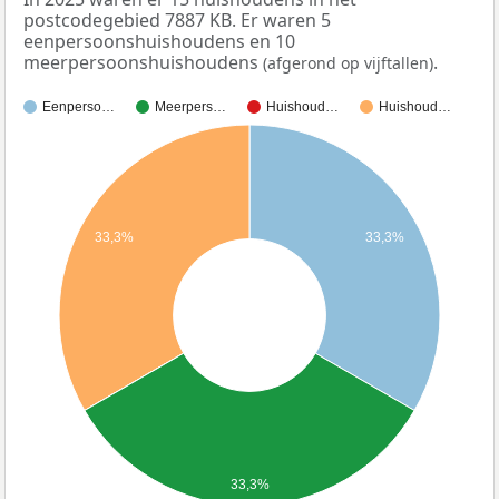
postcodegebied 7887 KB. Er waren 5
eenpersoonshuishoudens en 10
meerpersoonshuishoudens
.
(afgerond op vijftallen)
Eenperso…
Meerpers…
Huishoud…
Huishoud…
33,3%
33,3%
33,3%