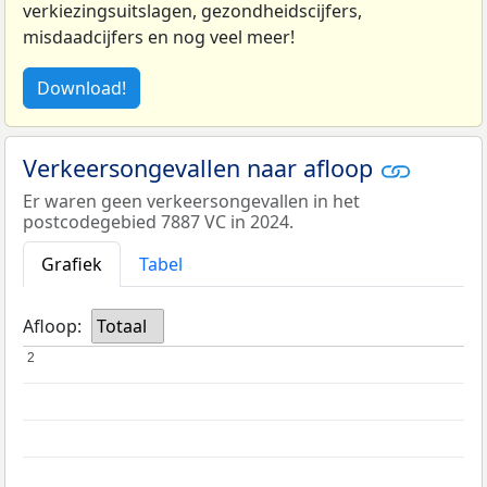
verkiezingsuitslagen, gezondheidscijfers,
misdaadcijfers en nog veel meer!
Download!
Verkeersongevallen naar afloop
Er waren geen verkeersongevallen in het
postcodegebied 7887 VC in 2024.
Grafiek
Tabel
Afloop:
Totaal
2
2