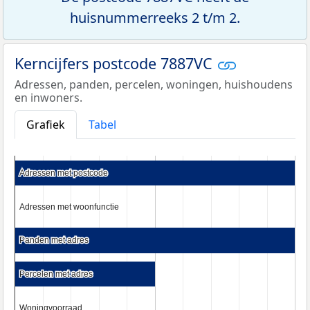
huisnummerreeks 2 t/m 2.
Kerncijfers postcode 7887VC
Adressen, panden, percelen, woningen, huishoudens
en inwoners.
Grafiek
Tabel
Adressen met postcode
Adressen met postcode
Adressen met woonfunctie
Adressen met woonfunctie
Panden met adres
Panden met adres
Percelen met adres
Percelen met adres
Woningvoorraad
Woningvoorraad