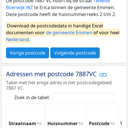
De postcode 7887 VC hoort bij de straat
Tweede
Boerwijk WZ
te Erica binnen de gemeente Emmen.
Deze postcode heeft de huisnummerreeks 2 t/m 2.
Download de postcodedata in handige Excel
documenten voor
de gemeente Emmen
of voor heel
Nederland
.
Vorige postcode
Volgende postcode
Adressen met postcode 7887VC
Tabel met het enige adres in het postcodegebied
7887 VC.
Zoek in de tabel:
Straatnaam
Huisnummer
Postcode
Wo