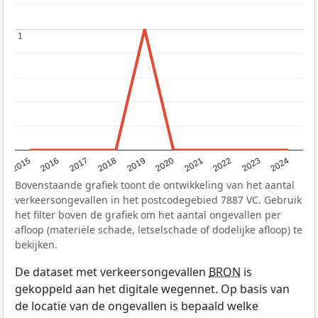
1
1
2015
2016
2017
2018
2019
2020
2021
2022
2023
2024
Bovenstaande grafiek toont de ontwikkeling van het aantal
verkeersongevallen in het postcodegebied 7887 VC. Gebruik
het filter boven de grafiek om het aantal ongevallen per
afloop (materiële schade, letselschade of dodelijke afloop) te
bekijken.
De dataset met verkeersongevallen
BRON
is
gekoppeld aan het digitale wegennet. Op basis van
de locatie van de ongevallen is bepaald welke