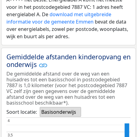
voor in het postcodegebied 7887 VC: 1 adres heeft
energielabel A. De
download met uitgebreide
informatie voor de gemeente Emmen
bevat de data
over energielabels, zowel per postcode, woonplaats,
wijk en buurt als per adres.
Gemiddelde afstanden kinderopvang en
onderwijs
De gemiddelde afstand over de weg van een
huisadres tot een basisschool in postcodegebied
7887 is 1,0 kilometer (voor het postcodegebied 7887
VC zelf zijn geen gegevens over de gemiddelde
afstand over de weg van een huisadres tot een
basisschool beschikbaar*).
Soort locatie:
Basisonderwijs
4
4
3,5
3,5