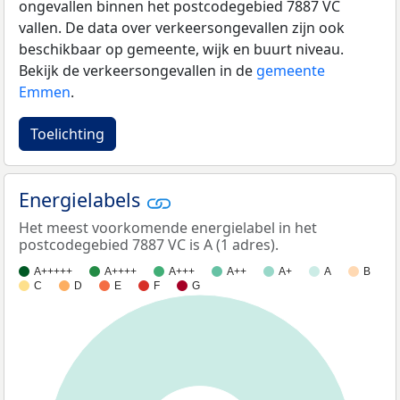
ongevallen binnen het postcodegebied 7887 VC
vallen. De data over verkeersongevallen zijn ook
beschikbaar op gemeente, wijk en buurt niveau.
Bekijk de verkeersongevallen in de
gemeente
Emmen
.
Toelichting
Energielabels
Het meest voorkomende energielabel in het
postcodegebied 7887 VC is A (1 adres).
A+++++
A++++
A+++
A++
A+
A
B
C
D
E
F
G