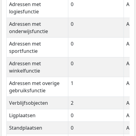
Adressen met
0
Aant
logiesfunctie
Adressen met
0
Aant
onderwijsfunctie
Adressen met
0
Aant
sportfunctie
Adressen met
0
Aant
winkelfunctie
Adressen met overige
1
Aant
gebruiksfunctie
Verblijfsobjecten
2
Aant
Ligplaatsen
0
Aant
Standplaatsen
0
Aant