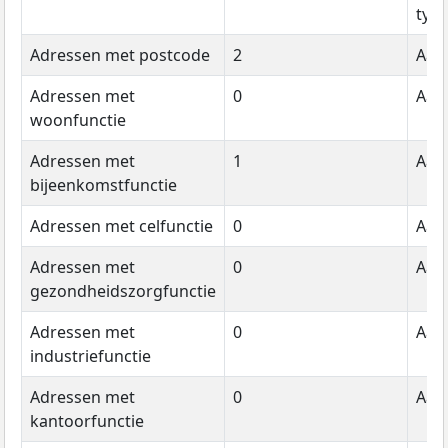
typ
Adressen met postcode
2
Aant
Adressen met
0
Aant
woonfunctie
Adressen met
1
Aant
bijeenkomstfunctie
Adressen met celfunctie
0
Aant
Adressen met
0
Aant
gezondheidszorgfunctie
Adressen met
0
Aant
industriefunctie
Adressen met
0
Aant
kantoorfunctie