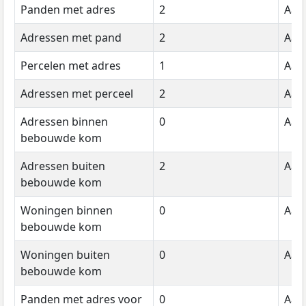
Panden met adres
2
Aant
Adressen met pand
2
Aant
Percelen met adres
1
Aant
Adressen met perceel
2
Aant
Adressen binnen
0
Aant
bebouwde kom
Adressen buiten
2
Aant
bebouwde kom
Woningen binnen
0
Aant
bebouwde kom
Woningen buiten
0
Aant
bebouwde kom
Panden met adres voor
0
Aant