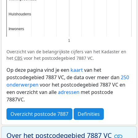
Huishoudens
Huishoudens
Inwoners
Inwoners
1
Overzicht van de belangrijkste cijfers van het Kadaster en
het
CBS
voor het postcodegebied 7887 VC.
Op deze pagina vind je een
kaart
van het
postcodegebied 7887 VC, de data over meer dan
250
onderwerpen
voor het postcodegebied 7887 VC en
een overzicht van alle
adressen
met postcode
7887VC.
Overzicht postcode 7887
Definities
Over het postcodegebied 7887 VC