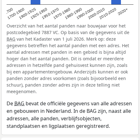
1950-1970
1990-2000
1900-1925
2020+
1970-1980
<1700
2000-2010
1925-1950
1980-1990
1700-1900
2010-2020
Overzicht van het aantal panden naar bouwjaar voor het
postcodegebied 7887 VC. Op basis van de gegevens uit de
BAG
van het Kadaster van 1 juli 2026. Merk op: deze
gegevens betreffen het aantal panden met een adres. Het
aantal adressen met panden in een gebied is bijna altijd
hoger dan het aantal panden. Dit is omdat er meerdere
adressen in hetzelfde pand gehuisvest kunnen zijn, zoals
bij een appartementengebouw. Anderzijds kunnen er ook
panden zonder adres voorkomen (zoals bijvoorbeeld een
schuur), panden zonder adres zijn in deze telling niet
meegenomen.
De
BAG
bevat de officiële gegevens van alle adressen
en gebouwen in Nederland. In de BAG zijn, naast alle
adressen, alle panden, verblijfsobjecten,
standplaatsen en ligplaatsen geregistreerd.