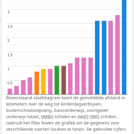
3
3
2,5
2,5
2
2
1,5
1,5
1
1
0,5
0,5
Bovenstaand staafdiagram toont de gemiddelde afstand in
kilometers over de weg tot kinderdagverblijven,
buitenschoolseopvang, basisonderwijs, voortgezet
onderwijs totaal,
VMBO
scholen en
HAVO
VWO
scholen.
Gebruik het filter boven de grafiek om de gegevens voor
verschillende soorten locaties te tonen. De gebruikte cijfers