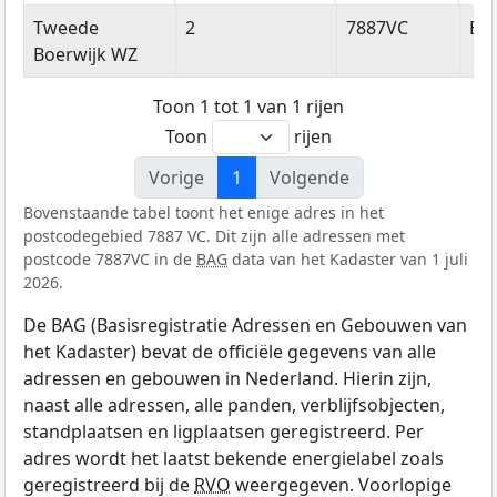
Straatnaam
Huisnummer
Postcode
Wo
Tweede
2
7887VC
Eri
Boerwijk WZ
Toon 1 tot 1 van 1 rijen
Toon
rijen
Vorige
1
Volgende
Bovenstaande tabel toont het enige adres in het
postcodegebied 7887 VC. Dit zijn alle adressen met
postcode 7887VC in de
BAG
data van het Kadaster van 1 juli
2026.
De BAG (Basisregistratie Adressen en Gebouwen van
het Kadaster) bevat de officiële gegevens van alle
adressen en gebouwen in Nederland. Hierin zijn,
naast alle adressen, alle panden, verblijfsobjecten,
standplaatsen en ligplaatsen geregistreerd. Per
adres wordt het laatst bekende energielabel zoals
geregistreerd bij de
RVO
weergegeven. Voorlopige