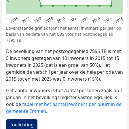
6
6
2015
2016
2017
2018
2019
2020
2021
2022
2023
2024
2025
Bovenstaande grafiek toont het aantal inwoners per jaar op
basis van de data van het
CBS
voor het postcodegebied
7895 TB.
De bevolking van het postcodegebied 7895 TB is met
5 inwoners gestegen van 10 inwoners in 2015 tot 15
inwoners in 2025 (dat is een groei van 50%). Het
gemiddelde verschil per jaar over de hele periode van
2015 tot en met 2025 was 0 inwoners (15%).
Het aantal inwoners is het aantal personen zoals op 1
januari in het bevolkingsregister vastgelegd. Bekijk
ook de
tabel met het aantal inwoners per buurt in de
gemeente Emmen
.
Toelichting