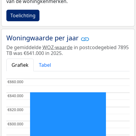
van de woningkenmerken.
Toelichting
Woningwaarde per jaar
De gemiddelde
WOZ-waarde
in postcodegebied 7895
TB was €641.000 in 2025.
Grafiek
Tabel
€660.000
€660.000
€640.000
€640.000
€620.000
€620.000
€600.000
€600.000