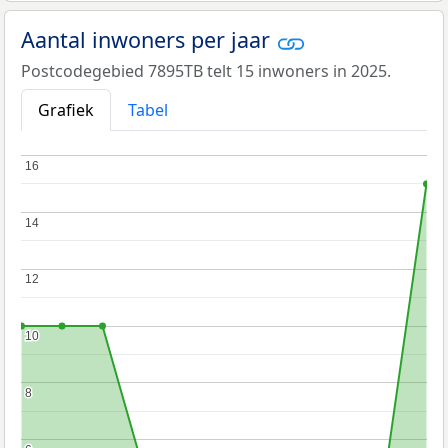
Aantal inwoners per jaar
Postcodegebied 7895TB telt 15 inwoners in 2025.
Grafiek
Tabel
16
16
14
14
12
12
10
10
8
8