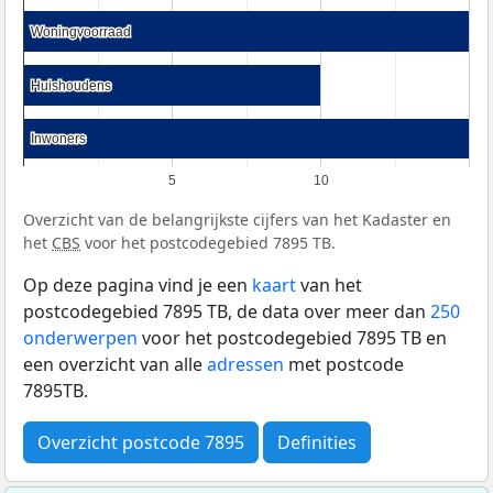
Woningvoorraad
Woningvoorraad
Huishoudens
Huishoudens
Inwoners
Inwoners
5
10
Overzicht van de belangrijkste cijfers van het Kadaster en
het
CBS
voor het postcodegebied 7895 TB.
Op deze pagina vind je een
kaart
van het
postcodegebied 7895 TB, de data over meer dan
250
onderwerpen
voor het postcodegebied 7895 TB en
een overzicht van alle
adressen
met postcode
7895TB.
Overzicht postcode 7895
Definities