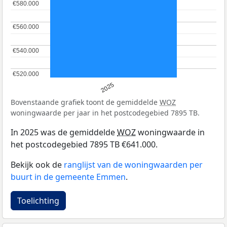
€580.000
€580.000
€560.000
€560.000
€540.000
€540.000
€520.000
€520.000
2025
Bovenstaande grafiek toont de gemiddelde
WOZ
woningwaarde per jaar in het postcodegebied 7895 TB.
In 2025 was de gemiddelde
WOZ
woningwaarde in
het postcodegebied 7895 TB €641.000.
Bekijk ook de
ranglijst van de woningwaarden per
buurt in de gemeente Emmen
.
Toelichting