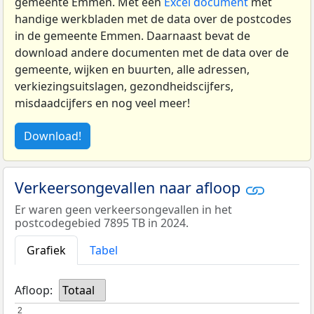
gemeente Emmen. Met een
Excel document
met
handige werkbladen met de data over de postcodes
in de gemeente Emmen. Daarnaast bevat de
download andere documenten met de data over de
gemeente, wijken en buurten, alle adressen,
verkiezingsuitslagen, gezondheidscijfers,
misdaadcijfers en nog veel meer!
Download!
Verkeersongevallen naar afloop
Er waren geen verkeersongevallen in het
postcodegebied 7895 TB in 2024.
Grafiek
Tabel
Afloop:
Totaal
2
2