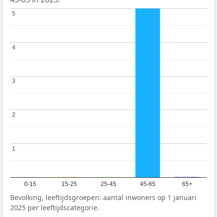
5
5
4
4
3
3
2
2
1
1
0-15
15-25
25-45
45-65
65+
Bevolking, leeftijdsgroepen: aantal inwoners op 1 januari
2025 per leeftijdscategorie.