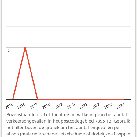
1
1
2015
2016
2017
2018
2019
2020
2021
2022
2023
2024
Bovenstaande grafiek toont de ontwikkeling van het aantal
verkeersongevallen in het postcodegebied 7895 TB. Gebruik
het filter boven de grafiek om het aantal ongevallen per
afloop (materiële schade, letselschade of dodelijke afloop) te