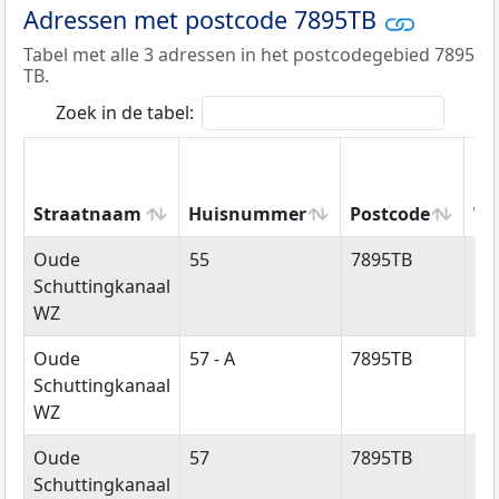
Adressen met postcode 7895TB
Tabel met alle 3 adressen in het postcodegebied 7895
TB.
Zoek in de tabel:
Straatnaam
Huisnummer
Postcode
Wo
Straatnaam
Huisnummer
Postcode
Wo
Oude
55
7895TB
Ro
Schuttingkanaal
WZ
Oude
57 - A
7895TB
Ro
Schuttingkanaal
WZ
Oude
57
7895TB
Ro
Schuttingkanaal