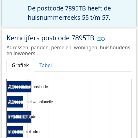
De postcode 7895TB heeft de
huisnummerreeks 55 t/m 57.
Kerncijfers postcode 7895TB
Adressen, panden, percelen, woningen, huishoudens
en inwoners.
Grafiek
Tabel
Adressen met postcode
Adressen met postcode
Adressen met woonfunctie
Adressen met woonfunctie
Panden met adres
Panden met adres
Percelen met adres
Percelen met adres