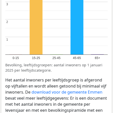
3
3
2
2
1
1
0-15
15-25
25-45
45-65
65+
Bevolking, leeftijdsgroepen: aantal inwoners op 1 januari
2025 per leeftijdscategorie.
Het aantal inwoners per leeftijdsgroep is afgerond
op vijftallen en wordt alleen getoond bij minimaal vijf
inwoners. De
download voor de gemeente Emmen
bevat veel meer leeftijdgegevens: Er is een document
met het aantal inwoners in de gemeente per
levensjaar en met een bevolkingspiramide met een