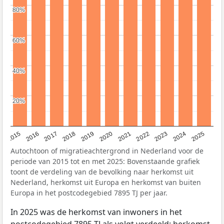
80%
80%
60%
60%
40%
40%
20%
20%
2019
2022
2017
2025
2020
2015
2023
2018
2021
2016
2024
Autochtoon of migratieachtergrond in Nederland voor de
periode van 2015 tot en met 2025: Bovenstaande grafiek
toont de verdeling van de bevolking naar herkomst uit
Nederland, herkomst uit Europa en herkomst van buiten
Europa in het postcodegebied 7895 TJ per jaar.
In 2025 was de herkomst van inwoners in het
postcodegebied 7895 TJ als volgt verdeeld: herkomst