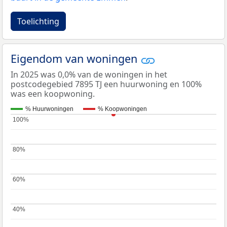
Toelichting
Eigendom van woningen
In 2025 was 0,0% van de woningen in het
postcodegebied 7895 TJ een huurwoning en 100%
was een koopwoning.
% Huurwoningen
% Koopwoningen
100%
100%
80%
80%
60%
60%
40%
40%