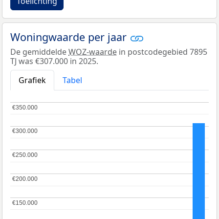
Toelichting
Woningwaarde per jaar
De gemiddelde
WOZ-waarde
in postcodegebied 7895
TJ was €307.000 in 2025.
Grafiek
Tabel
€350.000
€350.000
€300.000
€300.000
€250.000
€250.000
€200.000
€200.000
€150.000
€150.000