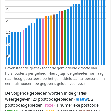
2,5
2,5
2,0
2,0
1,5
1,5
1,0
1,0
0,5
0,5
Bovenstaande grafiek toont de gemiddelde grootte van
huishoudens per gebied. Hierbij zijn de gebieden van laag
naar hoog gesorteerd op het gemiddeld aantal personen in
een huishouden. De gegevens gelden voor 2025.
De volgende gebieden worden in de grafiek
weergegeven: 29 postcodegebieden (
blauw
), 2
postcode5gebieden (
roze
), 1 numerieke postcode