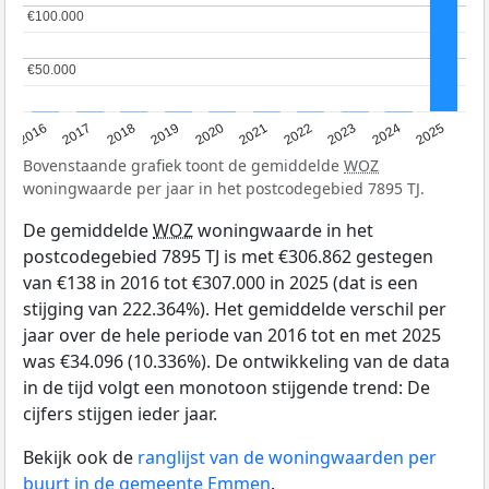
€100.000
€100.000
€50.000
€50.000
2016
2017
2018
2019
2020
2021
2022
2023
2024
2025
Bovenstaande grafiek toont de gemiddelde
WOZ
woningwaarde per jaar in het postcodegebied 7895 TJ.
De gemiddelde
WOZ
woningwaarde in het
postcodegebied 7895 TJ is met €306.862 gestegen
van €138 in 2016 tot €307.000 in 2025 (dat is een
stijging van 222.364%). Het gemiddelde verschil per
jaar over de hele periode van 2016 tot en met 2025
was €34.096 (10.336%). De ontwikkeling van de data
in de tijd volgt een monotoon stijgende trend: De
cijfers stijgen ieder jaar.
Bekijk ook de
ranglijst van de woningwaarden per
buurt in de gemeente Emmen
.