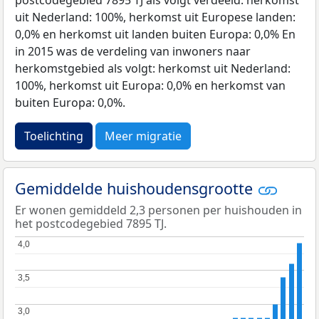
uit Nederland: 100%, herkomst uit Europese landen:
0,0% en herkomst uit landen buiten Europa: 0,0% En
in 2015 was de verdeling van inwoners naar
herkomstgebied als volgt: herkomst uit Nederland:
100%, herkomst uit Europa: 0,0% en herkomst van
buiten Europa: 0,0%.
Toelichting
Meer migratie
Gemiddelde huishoudensgrootte
Er wonen gemiddeld 2,3 personen per huishouden in
het postcodegebied 7895 TJ.
4,0
4,0
3,5
3,5
3,0
3,0