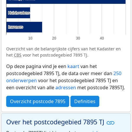
Huishoudens
Huishoudens
Inwoners
Inwoners
10
20
30
40
Overzicht van de belangrijkste cijfers van het Kadaster en
het
CBS
voor het postcodegebied 7895 TJ.
Op deze pagina vind je een
kaart
van het
postcodegebied 7895 TJ, de data over meer dan
250
onderwerpen
voor het postcodegebied 7895 TJ en
een overzicht van alle
adressen
met postcode 7895TJ.
Overzicht postcode 7895
Definities
Over het postcodegebied 7895 TJ