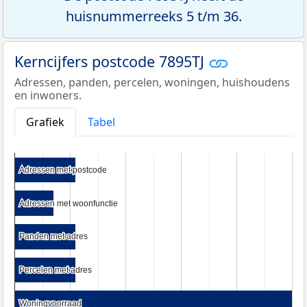
huisnummerreeks 5 t/m 36.
Kerncijfers postcode 7895TJ
Adressen, panden, percelen, woningen, huishoudens
en inwoners.
Grafiek
Tabel
Adressen met postcode
Adressen met postcode
Adressen met woonfunctie
Adressen met woonfunctie
Panden met adres
Panden met adres
Percelen met adres
Percelen met adres
Woningvoorraad
Woningvoorraad