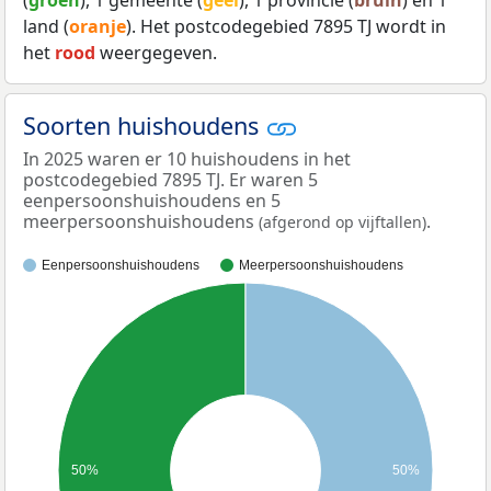
(
groen
), 1 gemeente (
geel
), 1 provincie (
bruin
) en 1
land (
oranje
). Het postcodegebied 7895 TJ wordt in
het
rood
weergegeven.
Soorten huishoudens
In 2025 waren er 10 huishoudens in het
postcodegebied 7895 TJ. Er waren 5
eenpersoonshuishoudens en 5
meerpersoonshuishoudens
.
(afgerond op vijftallen)
Eenpersoonshuishoudens
Meerpersoonshuishoudens
50%
50%