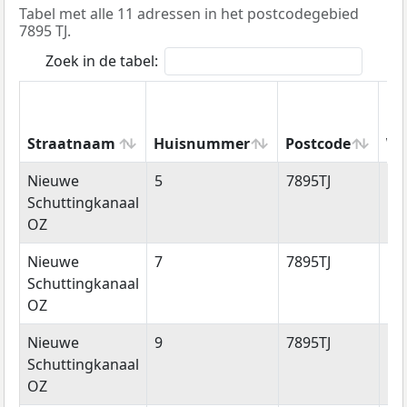
Tabel met alle 11 adressen in het postcodegebied
7895 TJ.
Zoek in de tabel:
Straatnaam
Huisnummer
Postcode
Wo
Straatnaam
Huisnummer
Postcode
Wo
Nieuwe
5
7895TJ
Ro
Schuttingkanaal
OZ
Nieuwe
7
7895TJ
Ro
Schuttingkanaal
OZ
Nieuwe
9
7895TJ
Ro
Schuttingkanaal
OZ