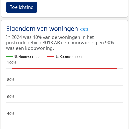
Toelichting
Eigendom van woningen
In 2024 was 10% van de woningen in het
postcodegebied 8013 AB een huurwoning en 90%
was een koopwoning.
% Huurwoningen
% Koopwoningen
100%
100%
80%
80%
60%
60%
40%
40%