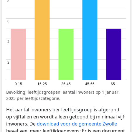
8
8
6
6
4
4
2
2
0-15
15-25
25-45
45-65
65+
Bevolking, leeftijdsgroepen: aantal inwoners op 1 januari
2025 per leeftijdscategorie.
Het aantal inwoners per leeftijdsgroep is afgerond
op vijftallen en wordt alleen getoond bij minimaal vijf
inwoners. De
download voor de gemeente Zwolle
bevat veel meer leeftijdgegevens: Er is een document