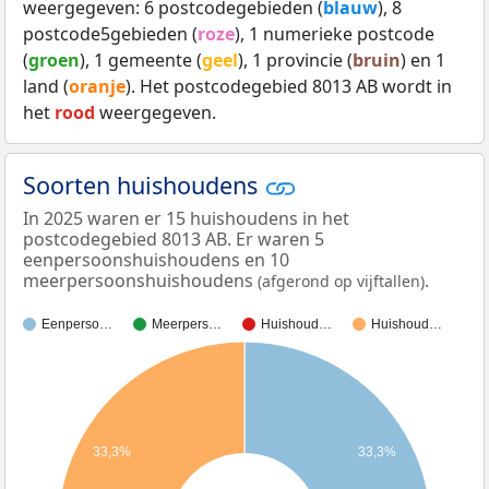
weergegeven: 6 postcodegebieden (
blauw
), 8
postcode5gebieden (
roze
), 1 numerieke postcode
(
groen
), 1 gemeente (
geel
), 1 provincie (
bruin
) en 1
land (
oranje
). Het postcodegebied 8013 AB wordt in
het
rood
weergegeven.
Soorten huishoudens
In 2025 waren er 15 huishoudens in het
postcodegebied 8013 AB. Er waren 5
eenpersoonshuishoudens en 10
meerpersoonshuishoudens
.
(afgerond op vijftallen)
Eenperso…
Meerpers…
Huishoud…
Huishoud…
33,3%
33,3%