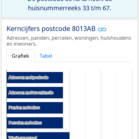
huisnummerreeks 33 t/m 67.
Kerncijfers postcode 8013AB
Adressen, panden, percelen, woningen, huishoudens
en inwoners.
Grafiek
Tabel
Adressen met postcode
Adressen met postcode
Adressen met woonfunctie
Adressen met woonfunctie
Panden met adres
Panden met adres
Percelen met adres
Percelen met adres
Woningvoorraad
Woningvoorraad