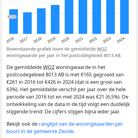
€250
€250
2016
2017
2018
2019
2020
2021
2022
2023
2024
Bovenstaande grafiek toont de gemiddelde
WOZ
woningwaarde per jaar in het postcodegebied 8013 AB.
De gemiddelde
WOZ
woningwaarde in het
postcodegebied 8013 AB is met €165 gegroeid van
€261 in 2016 tot €426 in 2024 (dat is een groei van
63%). Het gemiddelde verschil per jaar over de hele
periode van 2016 tot en met 2024 was €21 (6,5%). De
ontwikkeling van de data in de tijd volgt een duidelijk
stijgende trend: De cijfers stijgen bijna ieder jaar.
Bekijk ook de
ranglijst van de woningwaarden per
buurt in de gemeente Zwolle
.