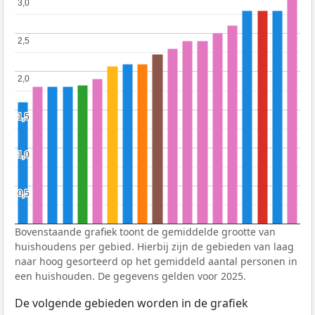
3,0
3,0
2,5
2,5
2,0
2,0
1,5
1,5
1,0
1,0
0,5
0,5
Bovenstaande grafiek toont de gemiddelde grootte van
huishoudens per gebied. Hierbij zijn de gebieden van laag
naar hoog gesorteerd op het gemiddeld aantal personen in
een huishouden. De gegevens gelden voor 2025.
De volgende gebieden worden in de grafiek