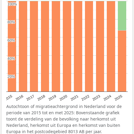
100%
100%
80%
80%
60%
60%
40%
40%
20%
20%
2019
2022
2017
2025
2020
2015
2023
2018
2021
2016
2024
Autochtoon of migratieachtergrond in Nederland voor de
periode van 2015 tot en met 2025: Bovenstaande grafiek
toont de verdeling van de bevolking naar herkomst uit
Nederland, herkomst uit Europa en herkomst van buiten
Europa in het postcodegebied 8013 AB per jaar.