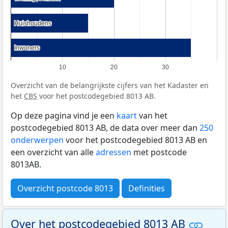
Huishoudens
Huishoudens
Inwoners
Inwoners
10
20
30
Overzicht van de belangrijkste cijfers van het Kadaster en
het
CBS
voor het postcodegebied 8013 AB.
Op deze pagina vind je een
kaart
van het
postcodegebied 8013 AB, de data over meer dan
250
onderwerpen
voor het postcodegebied 8013 AB en
een overzicht van alle
adressen
met postcode
8013AB.
Overzicht postcode 8013
Definities
Over het postcodegebied 8013 AB