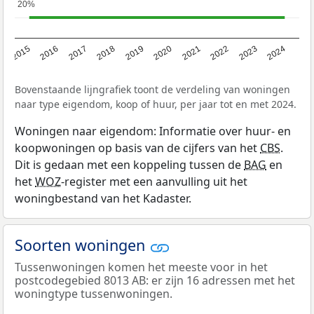
20%
20%
2015
2016
2017
2018
2019
2020
2021
2022
2023
2024
Bovenstaande lijngrafiek toont de verdeling van woningen
naar type eigendom, koop of huur, per jaar tot en met 2024.
Woningen naar eigendom: Informatie over huur- en
koopwoningen op basis van de cijfers van het
CBS
.
Dit is gedaan met een koppeling tussen de
BAG
en
het
WOZ
-register met een aanvulling uit het
woningbestand van het Kadaster.
Soorten woningen
Tussenwoningen komen het meeste voor in het
postcodegebied 8013 AB: er zijn 16 adressen met het
woningtype tussenwoningen.