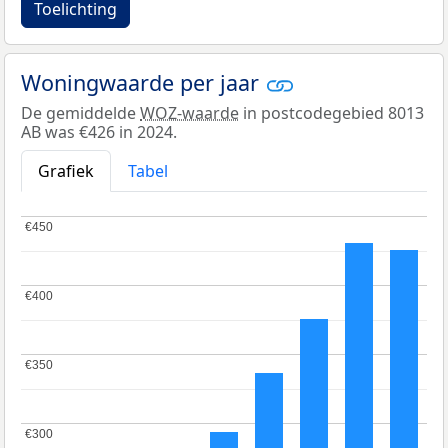
Toelichting
Woningwaarde per jaar
De gemiddelde
WOZ-waarde
in postcodegebied 8013
AB was €426 in 2024.
Grafiek
Tabel
€450
€450
€400
€400
€350
€350
€300
€300