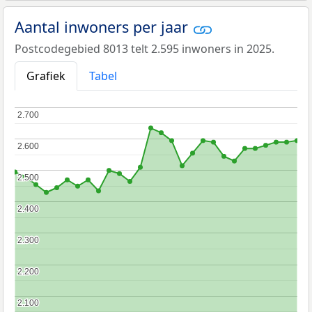
Aantal inwoners per jaar
Postcodegebied 8013 telt 2.595 inwoners in 2025.
Grafiek
Tabel
2.700
2.700
2.600
2.600
2.500
2.500
2.400
2.400
2.300
2.300
2.200
2.200
2.100
2.100