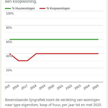
een koopwoning.
% Huurwoningen
% Koopwoningen
100%
100%
80%
80%
60%
60%
40%
40%
20%
20%
2019
2022
2025
2017
2020
2023
2015
2018
2021
2024
2016
Bovenstaande lijngrafiek toont de verdeling van woningen
naar type eigendom, koop of huur, per jaar tot en met 2025.