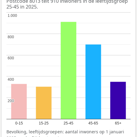
Postcode 8013 telt 910 inwoners in de leeftijdsgroep
25-45 in 2025.
1.000
1.000
800
800
600
600
400
400
200
200
0-15
15-25
25-45
45-65
65+
Bevolking, leeftijdsgroepen: aantal inwoners op 1 januari