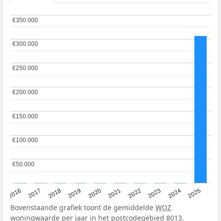
€350.000
€350.000
€300.000
€300.000
€250.000
€250.000
€200.000
€200.000
€150.000
€150.000
€100.000
€100.000
€50.000
€50.000
2016
2017
2018
2019
2020
2021
2022
2023
2024
2025
Bovenstaande grafiek toont de gemiddelde
WOZ
woningwaarde per jaar in het postcodegebied 8013.