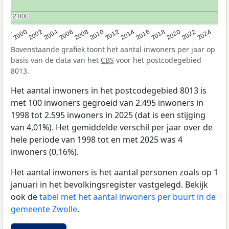
2.000
2.000
1998
2000
2002
2004
2006
2008
2010
2012
2014
2016
2018
2020
2022
2024
Bovenstaande grafiek toont het aantal inwoners per jaar op
basis van de data van het
CBS
voor het postcodegebied
8013.
Het aantal inwoners in het postcodegebied 8013 is
met 100 inwoners gegroeid van 2.495 inwoners in
1998 tot 2.595 inwoners in 2025 (dat is een stijging
van 4,01%). Het gemiddelde verschil per jaar over de
hele periode van 1998 tot en met 2025 was 4
inwoners (0,16%).
Het aantal inwoners is het aantal personen zoals op 1
januari in het bevolkingsregister vastgelegd. Bekijk
ook de
tabel met het aantal inwoners per buurt in de
gemeente Zwolle
.