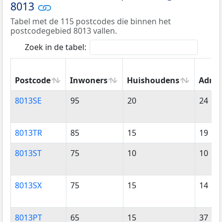
8013
Tabel met de 115 postcodes die binnen het
postcodegebied 8013 vallen.
Zoek in de tabel:
Postcode
Inwoners
Huishoudens
Adres
Postcode
Inwoners
Huishoudens
Adres
8013SE
95
20
24
8013TR
85
15
19
8013ST
75
10
10
8013SX
75
15
14
8013PT
65
15
37