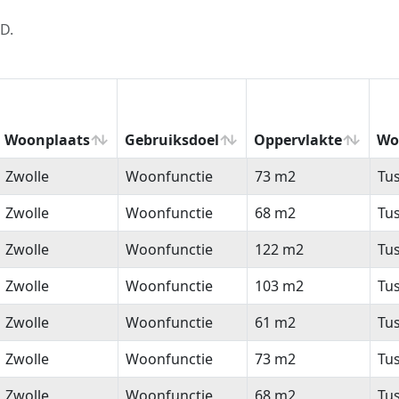
D.
Woonplaats
Gebruiksdoel
Oppervlakte
Wo
Woonplaats
Gebruiksdoel
Oppervlakte
Wo
Zwolle
Woonfunctie
73 m2
Tu
Zwolle
Woonfunctie
68 m2
Tu
Zwolle
Woonfunctie
122 m2
Tu
Zwolle
Woonfunctie
103 m2
Tu
Zwolle
Woonfunctie
61 m2
Tu
Zwolle
Woonfunctie
73 m2
Tu
Zwolle
Woonfunctie
68 m2
Tu