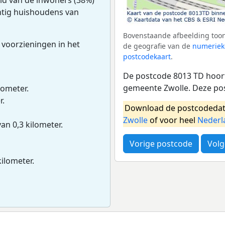
intig huishoudens van
Bovenstaande afbeelding toon
 voorzieningen in het
de geografie van de
numeriek
postcodekaart
.
De postcode 8013 TD hoort
gemeente Zwolle. Deze po
lometer.
r.
Download de postcodedat
Zwolle
of voor heel
Nederl
van 0,3 kilometer.
Vorige postcode
Volg
kilometer.