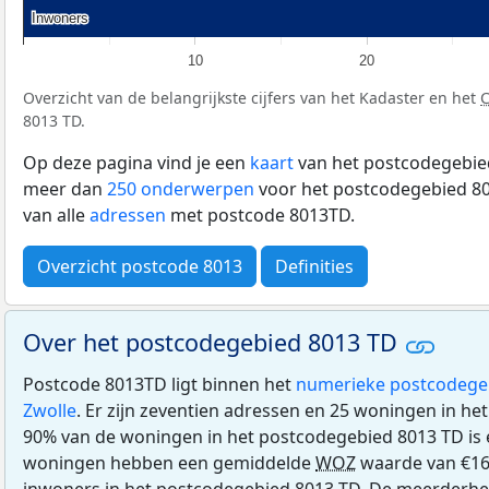
Inwoners
Inwoners
10
20
Overzicht van de belangrijkste cijfers van het Kadaster en het
8013 TD.
Op deze pagina vind je een
kaart
van het postcodegebied
meer dan
250 onderwerpen
voor het postcodegebied 80
van alle
adressen
met postcode 8013TD.
Overzicht postcode 8013
Definities
Over het postcodegebied 8013 TD
Postcode 8013TD ligt binnen het
numerieke postcodege
Zwolle
. Er zijn zeventien adressen en 25 woningen in h
90% van de woningen in het postcodegebied 8013 TD is
woningen hebben een gemiddelde
WOZ
waarde van €164
inwoners in het postcodegebied 8013 TD. De meerderhe