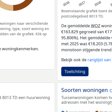
2
2016
2018
2017
Bovenstaande grafiek toont 
postcodegebied 8013 TD.
woningen naar verschillende
De gemiddelde
WOZ
wonin
ning, type, soort woning en
€163.829 gegroeid van €171
dden van de grafiek. Klik op
95.806%). Het gemiddelde v
met 2025 was €18.203 (5.78
 de woningkenmerken.
monotoon stijgende trend: D
Bekijk ook de
ranglijst va
Toelichting
Soorten woningen
ed 8013 TD een huurwoning
Tussenwoningen komen het 
adressen met het woningt