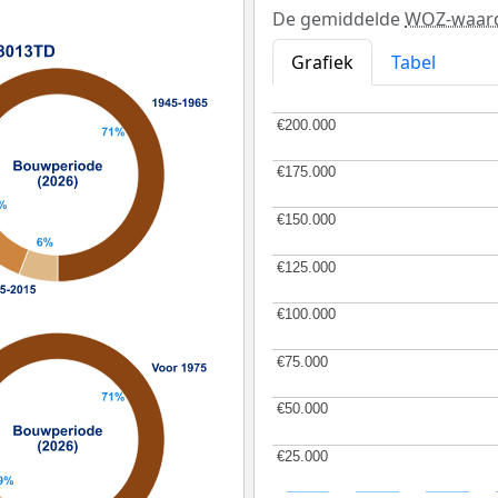
De gemiddelde
WOZ-waar
Grafiek
Tabel
€200.000
€200.000
€175.000
€175.000
€150.000
€150.000
€125.000
€125.000
€100.000
€100.000
€75.000
€75.000
€50.000
€50.000
€25.000
€25.000