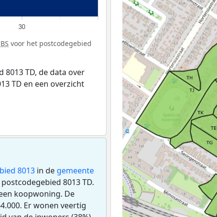
30
CBS
voor het postcodegebied
 8013 TD, de data over
13 TD en een overzicht
bied 8013
in de
gemeente
et postcodegebied 8013 TD.
 een koopwoning. De
.000. Er wonen veertig
id van de inwoners (38%)