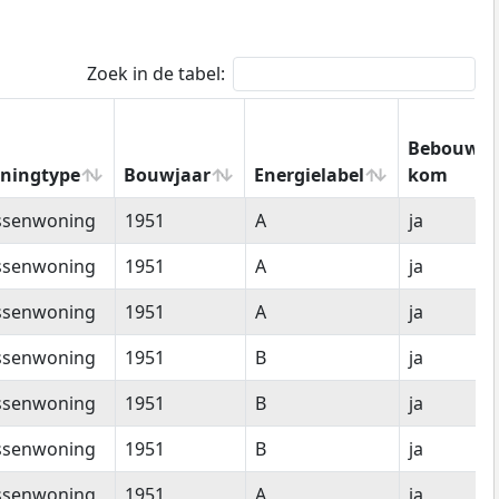
Zoek in de tabel:
Bebouwd
ningtype
Bouwjaar
Energielabel
kom
ningtype
Bouwjaar
Energielabel
Bebouwd
ssenwoning
1951
A
ja
kom
ssenwoning
1951
A
ja
ssenwoning
1951
A
ja
ssenwoning
1951
B
ja
ssenwoning
1951
B
ja
ssenwoning
1951
B
ja
ssenwoning
1951
A
ja