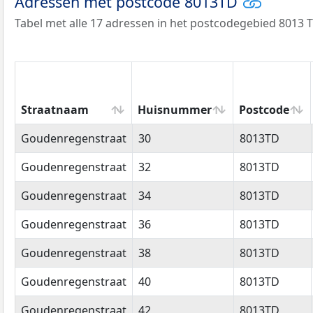
Adressen met postcode 8013TD
Tabel met alle 17 adressen in het postcodegebied 8013 T
Straatnaam
Huisnummer
Postcode
Straatnaam
Huisnummer
Postcode
Goudenregenstraat
30
8013TD
Goudenregenstraat
32
8013TD
Goudenregenstraat
34
8013TD
Goudenregenstraat
36
8013TD
Goudenregenstraat
38
8013TD
Goudenregenstraat
40
8013TD
Goudenregenstraat
42
8013TD