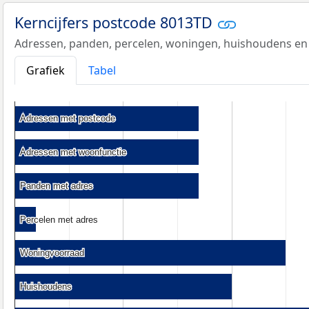
Kerncijfers postcode 8013TD
Adressen, panden, percelen, woningen, huishoudens en
Grafiek
Tabel
Adressen met postcode
Adressen met postcode
Adressen met woonfunctie
Adressen met woonfunctie
Panden met adres
Panden met adres
Percelen met adres
Percelen met adres
Woningvoorraad
Woningvoorraad
Huishoudens
Huishoudens