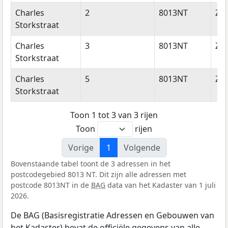
Straatnaam
Huisnummer
Postcode
Wo
Charles
2
8013NT
Zwo
Storkstraat
Charles
3
8013NT
Zwo
Storkstraat
Charles
5
8013NT
Zwo
Storkstraat
Toon 1 tot 3 van 3 rijen
Toon
rijen
Vorige
1
Volgende
Bovenstaande tabel toont de 3 adressen in het
postcodegebied 8013 NT. Dit zijn alle adressen met
postcode 8013NT in de
BAG
data van het Kadaster van 1 juli
2026.
De BAG (Basisregistratie Adressen en Gebouwen van
het Kadaster) bevat de officiële gegevens van alle