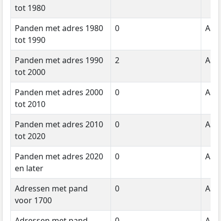
tot 1980
Panden met adres 1980
0
Aant
tot 1990
Panden met adres 1990
2
Aant
tot 2000
Panden met adres 2000
0
Aant
tot 2010
Panden met adres 2010
0
Aant
tot 2020
Panden met adres 2020
0
Aant
en later
Adressen met pand
0
Aant
voor 1700
Adressen met pand
0
Aant