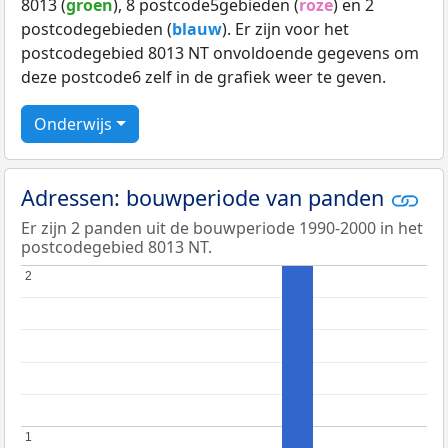
8013 (
groen
), 8 postcode5gebieden (
roze
) en 2
postcodegebieden (
blauw
). Er zijn voor het
postcodegebied 8013 NT onvoldoende gegevens om
deze postcode6 zelf in de grafiek weer te geven.
Onderwijs
Adressen: bouwperiode van panden
Er zijn 2 panden uit de bouwperiode 1990-2000 in het
postcodegebied 8013 NT.
2
2
1
1