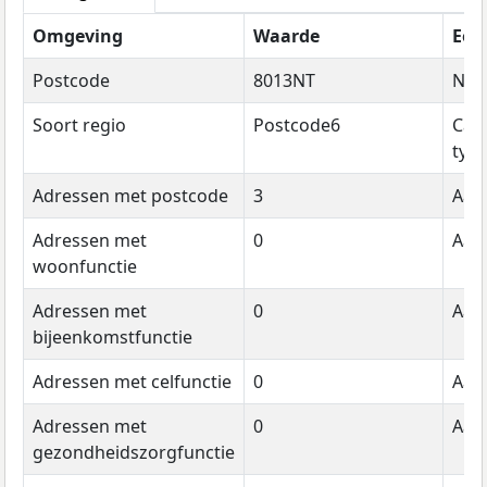
Omgeving
Waarde
Een
Postcode
8013NT
Na
Soort regio
Postcode6
Cat
typ
Adressen met postcode
3
Aant
Adressen met
0
Aant
woonfunctie
Adressen met
0
Aant
bijeenkomstfunctie
Adressen met celfunctie
0
Aant
Adressen met
0
Aant
gezondheidszorgfunctie