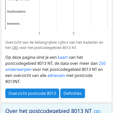
Huishoudens
Huishoudens
Inwoners
Inwoners
1
2
Overzicht van de belangrijkste cijfers van het Kadaster en
het
CBS
voor het postcodegebied 8013 NT.
Op deze pagina vind je een
kaart
van het
postcodegebied 8013 NT, de data over meer dan
250
onderwerpen
voor het postcodegebied 8013 NT en
een overzicht van alle
adressen
met postcode
8013NT.
Overzicht postcode 8013
Definities
Over het postcodegebied 8013 NT