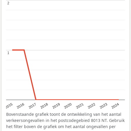
2
2
1
1
2015
2016
2017
2018
2019
2020
2021
2022
2023
2024
Bovenstaande grafiek toont de ontwikkeling van het aantal
verkeersongevallen in het postcodegebied 8013 NT. Gebruik
het filter boven de grafiek om het aantal ongevallen per