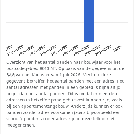
1950-1970
1990-2000
1900-1925
2020+
1970-1980
<1700
2000-2010
1925-1950
1980-1990
1700-1900
2010-2020
Overzicht van het aantal panden naar bouwjaar voor het
postcodegebied 8013 NT. Op basis van de gegevens uit de
BAG
van het Kadaster van 1 juli 2026. Merk op: deze
gegevens betreffen het aantal panden met een adres. Het
aantal adressen met panden in een gebied is bijna altijd
hoger dan het aantal panden. Dit is omdat er meerdere
adressen in hetzelfde pand gehuisvest kunnen zijn, zoals
bij een appartementengebouw. Anderzijds kunnen er ook
panden zonder adres voorkomen (zoals bijvoorbeeld een
schuur), panden zonder adres zijn in deze telling niet
meegenomen.