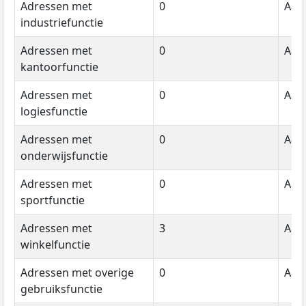
Adressen met
0
Aant
industriefunctie
Adressen met
0
Aant
kantoorfunctie
Adressen met
0
Aant
logiesfunctie
Adressen met
0
Aant
onderwijsfunctie
Adressen met
0
Aant
sportfunctie
Adressen met
3
Aant
winkelfunctie
Adressen met overige
0
Aant
gebruiksfunctie