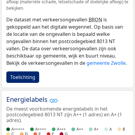
afloop (materiële schade, letselschade of dodelijke afloop) te
bekijken.
De dataset met verkeersongevallen
BRON
is
gekoppeld aan het digitale wegennet. Op basis van
de locatie van de ongevallen is bepaald welke
ongevallen binnen het postcodegebied 8013 NT
vallen. De data over verkeersongevallen zijn ook
beschikbaar op gemeente, wijk en buurt niveau.
Bekijk de verkeersongevallen in de
gemeente Zwolle
.
Toelichting
Energielabels
De meest voorkomende energielabels in het
postcodegebied 8013 NT zijn A++ (1 adres) en A+ (1
adres).
A+++++
A++++
A+++
A++
A+
A
B
C
D
E
F
G