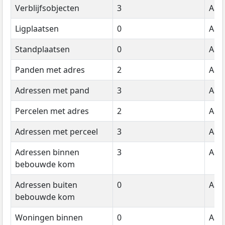
Verblijfsobjecten
3
Aant
Ligplaatsen
0
Aant
Standplaatsen
0
Aant
Panden met adres
2
Aant
Adressen met pand
3
Aant
Percelen met adres
2
Aant
Adressen met perceel
3
Aant
Adressen binnen
3
Aant
bebouwde kom
Adressen buiten
0
Aant
bebouwde kom
Woningen binnen
0
Aant