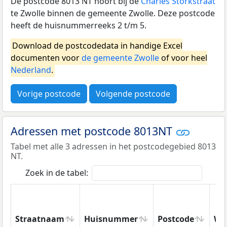
De postcode 8013 NT hoort bij de
Charles Storkstraat
te Zwolle binnen de gemeente Zwolle. Deze postcode
heeft de huisnummerreeks 2 t/m 5.
Download de postcodedata in handige Excel
documenten voor
de gemeente Zwolle
of voor heel
Nederland
.
Vorige postcode
Volgende postcode
Adressen met postcode 8013NT
Tabel met alle 3 adressen in het postcodegebied 8013
NT.
Zoek in de tabel:
Straatnaam
Huisnummer
Postcode
Wo