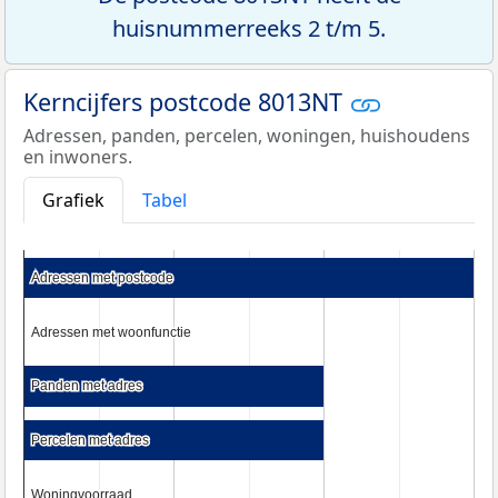
huisnummerreeks 2 t/m 5.
Kerncijfers postcode 8013NT
Adressen, panden, percelen, woningen, huishoudens
en inwoners.
Grafiek
Tabel
Adressen met postcode
Adressen met postcode
Adressen met woonfunctie
Adressen met woonfunctie
Panden met adres
Panden met adres
Percelen met adres
Percelen met adres
Woningvoorraad
Woningvoorraad