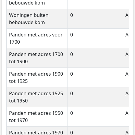
bebouwde kom
Woningen buiten
0
Aant
bebouwde kom
Panden met adres voor
0
Aant
1700
Panden met adres 1700
0
Aant
tot 1900
Panden met adres 1900
0
Aant
tot 1925
Panden met adres 1925
0
Aant
tot 1950
Panden met adres 1950
0
Aant
tot 1970
Panden met adres 1970
0
Aant