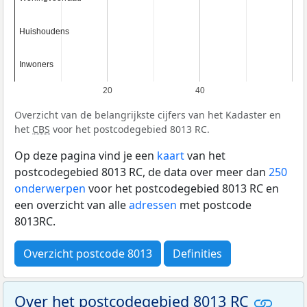
Huishoudens
Huishoudens
Inwoners
Inwoners
20
40
Overzicht van de belangrijkste cijfers van het Kadaster en
het
CBS
voor het postcodegebied 8013 RC.
Op deze pagina vind je een
kaart
van het
postcodegebied 8013 RC, de data over meer dan
250
onderwerpen
voor het postcodegebied 8013 RC en
een overzicht van alle
adressen
met postcode
8013RC.
Overzicht postcode 8013
Definities
Over het postcodegebied 8013 RC