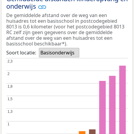
onderwijs
De gemiddelde afstand over de weg van een
huisadres tot een basisschool in postcodegebied
8013 is 0,6 kilometer (voor het postcodegebied 8013
RC zelf zijn geen gegevens over de gemiddelde
afstand over de weg van een huisadres tot een
basisschool beschikbaar*).
Soort locatie:
Basisonderwijs
2,3
2,3
2
2
1,8
1,8
1,5
1,5
1,3
1,3
1
1