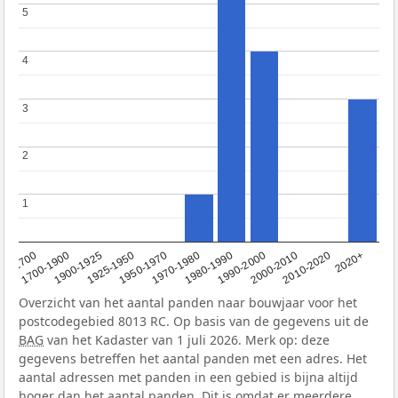
5
5
4
4
3
3
2
2
1
1
1950-1970
1990-2000
1900-1925
2020+
1970-1980
<1700
2000-2010
1925-1950
1980-1990
1700-1900
2010-2020
Overzicht van het aantal panden naar bouwjaar voor het
postcodegebied 8013 RC. Op basis van de gegevens uit de
BAG
van het Kadaster van 1 juli 2026. Merk op: deze
gegevens betreffen het aantal panden met een adres. Het
aantal adressen met panden in een gebied is bijna altijd
hoger dan het aantal panden. Dit is omdat er meerdere