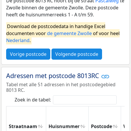
De postcode 8013 RC hoort bij de straat
Pascalweg
te
Zwolle binnen de gemeente Zwolle. Deze postcode
heeft de huisnummerreeks 1 - A t/m 59.
Download de postcodedata in handige Excel
documenten voor
de gemeente Zwolle
of voor heel
Nederland
.
Vorige postcode
Volgende postcode
Adressen met postcode 8013RC
Tabel met alle 51 adressen in het postcodegebied
8013 RC.
Zoek in de tabel:
Straatnaam
Huisnummer
Postcode
Wo