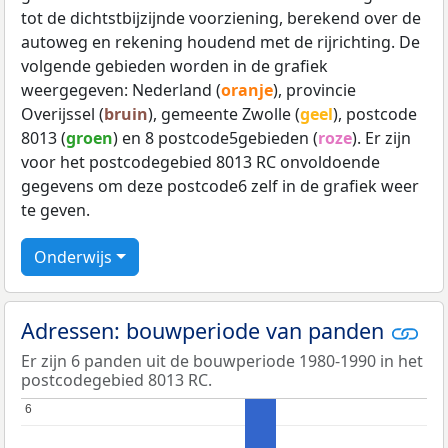
tot de dichtstbijzijnde voorziening, berekend over de
autoweg en rekening houdend met de rijrichting. De
volgende gebieden worden in de grafiek
weergegeven: Nederland (
oranje
), provincie
Overijssel (
bruin
), gemeente Zwolle (
geel
), postcode
8013 (
groen
) en 8 postcode5gebieden (
roze
). Er zijn
voor het postcodegebied 8013 RC onvoldoende
gegevens om deze postcode6 zelf in de grafiek weer
te geven.
Onderwijs
Adressen: bouwperiode van panden
Er zijn 6 panden uit de bouwperiode 1980-1990 in het
postcodegebied 8013 RC.
6
6