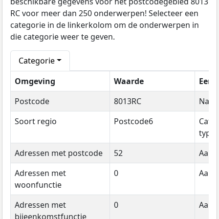
beschikbare gegevens voor het postcodegebied 8013
RC voor meer dan 250 onderwerpen! Selecteer een
categorie in de linkerkolom om de onderwerpen in
die categorie weer te geven.
Categorie
Omgeving
Waarde
Eenh
Postcode
8013RC
Naa
Soort regio
Postcode6
Cate
type
Adressen met postcode
52
Aanta
Adressen met
0
Aanta
woonfunctie
Adressen met
0
Aanta
bijeenkomstfunctie