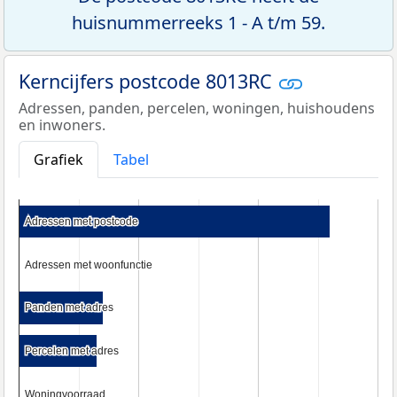
huisnummerreeks 1 - A t/m 59.
Kerncijfers postcode 8013RC
Adressen, panden, percelen, woningen, huishoudens
en inwoners.
Grafiek
Tabel
Adressen met postcode
Adressen met postcode
Adressen met woonfunctie
Adressen met woonfunctie
Panden met adres
Panden met adres
Percelen met adres
Percelen met adres
Woningvoorraad
Woningvoorraad