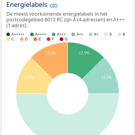
Energielabels
De meest voorkomende energielabels in het
postcodegebied 8013 RC zijn A (4 adressen) en A+++
(1 adres).
A+++++
A++++
A+++
A++
A+
A
B
C
D
E
F
G
12,5%
12,5%
12,5%
12,5%