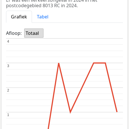
Er was één verkeersongeval in 2024 in het
postcodegebied 8013 RC in 2024.
Grafiek
Tabel
Afloop:
Totaal
4
4
3
3
2
2
1
1