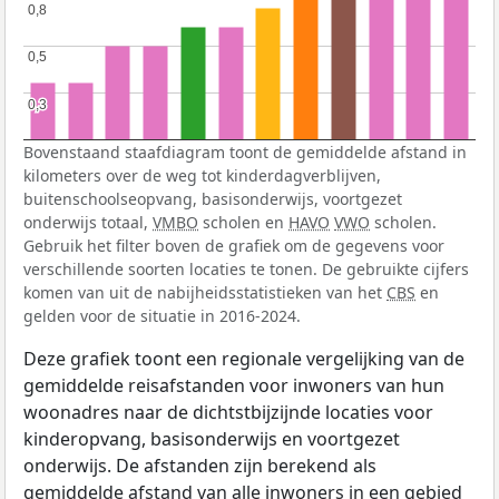
0,8
0,8
0,5
0,5
0,3
0,3
Bovenstaand staafdiagram toont de gemiddelde afstand in
kilometers over de weg tot kinderdagverblijven,
buitenschoolseopvang, basisonderwijs, voortgezet
onderwijs totaal,
VMBO
scholen en
HAVO
VWO
scholen.
Gebruik het filter boven de grafiek om de gegevens voor
verschillende soorten locaties te tonen. De gebruikte cijfers
komen van uit de nabijheidsstatistieken van het
CBS
en
gelden voor de situatie in 2016-2024.
Deze grafiek toont een regionale vergelijking van de
gemiddelde reisafstanden voor inwoners van hun
woonadres naar de dichtstbijzijnde locaties voor
kinderopvang, basisonderwijs en voortgezet
onderwijs. De afstanden zijn berekend als
gemiddelde afstand van alle inwoners in een gebied