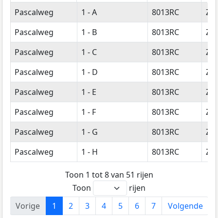
Straatnaam
Huisnummer
Postcode
Wo
Pascalweg
1 - A
8013RC
Zwo
Pascalweg
1 - B
8013RC
Zwo
Pascalweg
1 - C
8013RC
Zwo
Pascalweg
1 - D
8013RC
Zwo
Pascalweg
1 - E
8013RC
Zwo
Pascalweg
1 - F
8013RC
Zwo
Pascalweg
1 - G
8013RC
Zwo
Pascalweg
1 - H
8013RC
Zwo
Toon 1 tot 8 van 51 rijen
Toon
rijen
Vorige
1
2
3
4
5
6
7
Volgende