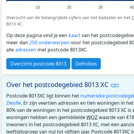
10
20
30
40
Overzicht van de belangrijkste cijfers van het Kadaster en het
8013 XC.
Op deze pagina vind je een
kaart
van het postcodegebied
meer dan
250 onderwerpen
voor het postcodegebied 80
alle
adressen
met postcode 8013XC.
Overzicht postcode 8013
Definities
Over het postcodegebied 8013 XC
Postcode 8013XC ligt binnen het
numerieke postcodege
Zwolle
. Er zijn veertien adressen en tien woningen in h
80% van de woningen in het postcodegebied 8013 XC is
woningen hebben een gemiddelde
WOZ
waarde van €186
inwoners in het postcodegebied 8013 XC, met een aanzien
leeftijdsgroep van nul tot vijftien jaar. Postcode 8013XC 