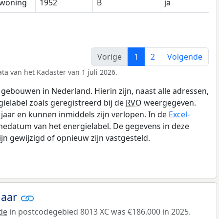
woning
1952
B
ja
Vorige
1
2
Volgende
ta van het Kadaster van 1 juli 2026.
gebouwen in Nederland. Hierin zijn, naast alle adressen,
gielabel zoals geregistreerd bij de
RVO
weergegeven.
0 jaar en kunnen inmiddels zijn verlopen. In de
Excel-
medatum van het energielabel. De gegevens in deze
n gewijzigd of opnieuw zijn vastgesteld.
jaar
de
in postcodegebied 8013 XC was €186.000 in 2025.