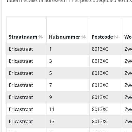
Tabel met alle 14 adressen in het postcodegebied 8013 X
Straatnaam
Huisnummer
Postcode
Wo
Straatnaam
Huisnummer
Postcode
Wo
Ericastraat
1
8013XC
Zwo
Ericastraat
3
8013XC
Zwo
Ericastraat
5
8013XC
Zwo
Ericastraat
7
8013XC
Zwo
Ericastraat
9
8013XC
Zwo
Ericastraat
11
8013XC
Zwo
Ericastraat
13
8013XC
Zwo