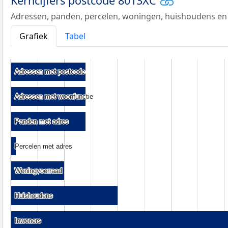
Kerncijfers postcode 8013XC
Adressen, panden, percelen, woningen, huishoudens en
Grafiek
Tabel
Adressen met postcode
Adressen met postcode
Adressen met woonfunctie
Adressen met woonfunctie
Panden met adres
Panden met adres
Percelen met adres
Percelen met adres
Woningvoorraad
Woningvoorraad
Huishoudens
Huishoudens
Inwoners
Inwoners