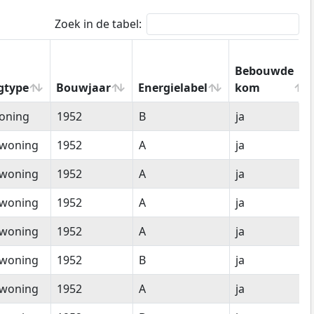
Zoek in de tabel:
Bebouwde
gtype
Bouwjaar
Energielabel
kom
gtype
Bouwjaar
Energielabel
Bebouwde
oning
1952
B
ja
kom
woning
1952
A
ja
woning
1952
A
ja
woning
1952
A
ja
woning
1952
A
ja
woning
1952
B
ja
woning
1952
A
ja