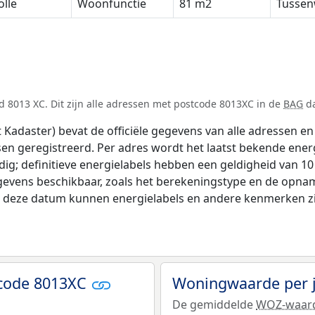
lle
Woonfunctie
81 m2
Tussen
 8013 XC. Dit zijn alle adressen met postcode 8013XC in de
BAG
da
adaster) bevat de officiële gegevens van alle adressen en 
tsen geregistreerd. Per adres wordt het laatst bekende ener
ldig; definitieve energielabels hebben een geldigheid van 1
gevens beschikbaar, zoals het berekeningstype en de opna
na deze datum kunnen energielabels en andere kenmerken zij
tcode 8013XC
Woningwaarde per 
De gemiddelde
WOZ-waar