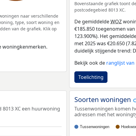
Bovenstaande grafiek toont 
postcodegebied 8013 XC.
woningen naar verschillende
De gemiddelde
WOZ
wonin
ning, type, soort woning en
€185.850 toegenomen van €1
dden van de grafiek. Klik op
123.900%). Het gemiddelde 
met 2025 was €20.650 (7.82
 de woningkenmerken.
duidelijk stijgende trend: D
Bekijk ook de
ranglijst va
Toelichting
Soorten woningen
ed 8013 XC een huurwoning
Tussenwoningen komen het 
adressen met het woningt
Tussenwoningen
Hoekwon