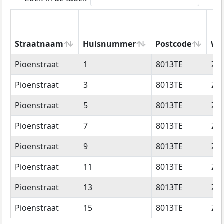
Straatnaam
Huisnummer
Postcode
Wo
Straatnaam
Huisnummer
Postcode
Wo
Pioenstraat
1
8013TE
Zwo
Pioenstraat
3
8013TE
Zwo
Pioenstraat
5
8013TE
Zwo
Pioenstraat
7
8013TE
Zwo
Pioenstraat
9
8013TE
Zwo
Pioenstraat
11
8013TE
Zwo
Pioenstraat
13
8013TE
Zwo
Pioenstraat
15
8013TE
Zwo