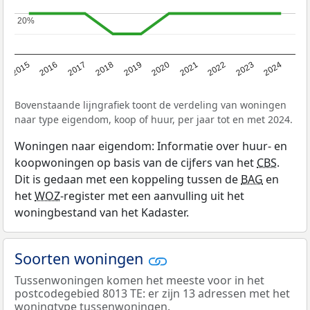
20%
20%
2015
2016
2017
2018
2019
2020
2021
2022
2023
2024
Bovenstaande lijngrafiek toont de verdeling van woningen
naar type eigendom, koop of huur, per jaar tot en met 2024.
Woningen naar eigendom: Informatie over huur- en
koopwoningen op basis van de cijfers van het
CBS
.
Dit is gedaan met een koppeling tussen de
BAG
en
het
WOZ
-register met een aanvulling uit het
woningbestand van het Kadaster.
Soorten woningen
Tussenwoningen komen het meeste voor in het
postcodegebied 8013 TE: er zijn 13 adressen met het
woningtype tussenwoningen.