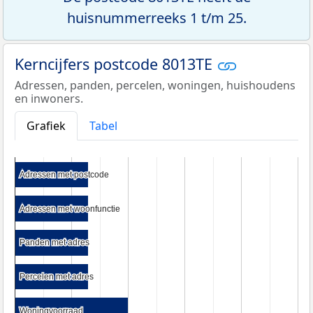
huisnummerreeks 1 t/m 25.
Kerncijfers postcode 8013TE
Adressen, panden, percelen, woningen, huishoudens
en inwoners.
Grafiek
Tabel
Adressen met postcode
Adressen met postcode
Adressen met woonfunctie
Adressen met woonfunctie
Panden met adres
Panden met adres
Percelen met adres
Percelen met adres
Woningvoorraad
Woningvoorraad