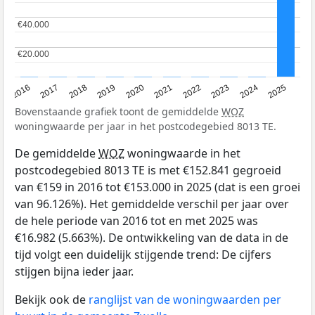
€40.000
€40.000
€20.000
€20.000
2016
2017
2018
2019
2020
2021
2022
2023
2024
2025
Bovenstaande grafiek toont de gemiddelde
WOZ
woningwaarde per jaar in het postcodegebied 8013 TE.
De gemiddelde
WOZ
woningwaarde in het
postcodegebied 8013 TE is met €152.841 gegroeid
van €159 in 2016 tot €153.000 in 2025 (dat is een groei
van 96.126%). Het gemiddelde verschil per jaar over
de hele periode van 2016 tot en met 2025 was
€16.982 (5.663%). De ontwikkeling van de data in de
tijd volgt een duidelijk stijgende trend: De cijfers
stijgen bijna ieder jaar.
Bekijk ook de
ranglijst van de woningwaarden per