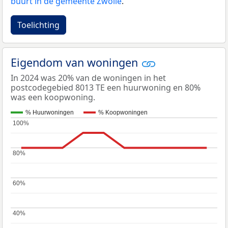
buurt in de gemeente Zwolle
.
Toelichting
Eigendom van woningen
In 2024 was 20% van de woningen in het
postcodegebied 8013 TE een huurwoning en 80%
was een koopwoning.
% Huurwoningen
% Koopwoningen
100%
100%
80%
80%
60%
60%
40%
40%