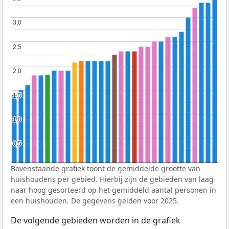
3,0
3,0
2,5
2,5
2,0
2,0
1,5
1,5
1,0
1,0
0,5
0,5
Bovenstaande grafiek toont de gemiddelde grootte van
huishoudens per gebied. Hierbij zijn de gebieden van laag
naar hoog gesorteerd op het gemiddeld aantal personen in
een huishouden. De gegevens gelden voor 2025.
De volgende gebieden worden in de grafiek