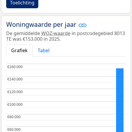
Toelichting
Woningwaarde per jaar
De gemiddelde
WOZ-waarde
in postcodegebied 8013
TE was €153.000 in 2025.
Grafiek
Tabel
€160.000
€160.000
€140.000
€140.000
€120.000
€120.000
€100.000
€100.000
€80.000
€80.000
€60.000
€60.000