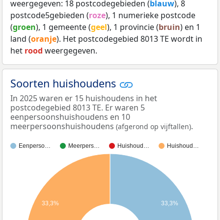
weergegeven: 18 postcodegebieden (
blauw
), 8
postcode5gebieden (
roze
), 1 numerieke postcode
(
groen
), 1 gemeente (
geel
), 1 provincie (
bruin
) en 1
land (
oranje
). Het postcodegebied 8013 TE wordt in
het
rood
weergegeven.
Soorten huishoudens
In 2025 waren er 15 huishoudens in het
postcodegebied 8013 TE. Er waren 5
eenpersoonshuishoudens en 10
meerpersoonshuishoudens
.
(afgerond op vijftallen)
Eenperso…
Meerpers…
Huishoud…
Huishoud…
33,3%
33,3%