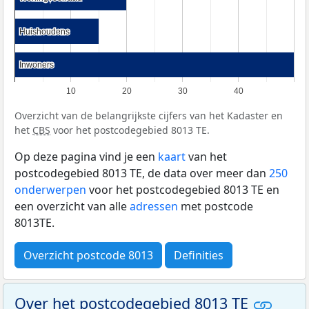
Huishoudens
Huishoudens
Inwoners
Inwoners
10
20
30
40
Overzicht van de belangrijkste cijfers van het Kadaster en
het
CBS
voor het postcodegebied 8013 TE.
Op deze pagina vind je een
kaart
van het
postcodegebied 8013 TE, de data over meer dan
250
onderwerpen
voor het postcodegebied 8013 TE en
een overzicht van alle
adressen
met postcode
8013TE.
Overzicht postcode 8013
Definities
Over het postcodegebied 8013 TE