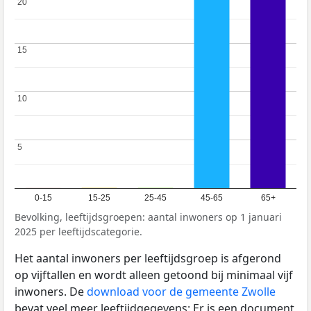
20
20
15
15
10
10
5
5
0-15
15-25
25-45
45-65
65+
Bevolking, leeftijdsgroepen: aantal inwoners op 1 januari
2025 per leeftijdscategorie.
Het aantal inwoners per leeftijdsgroep is afgerond
op vijftallen en wordt alleen getoond bij minimaal vijf
inwoners. De
download voor de gemeente Zwolle
bevat veel meer leeftijdgegevens: Er is een document