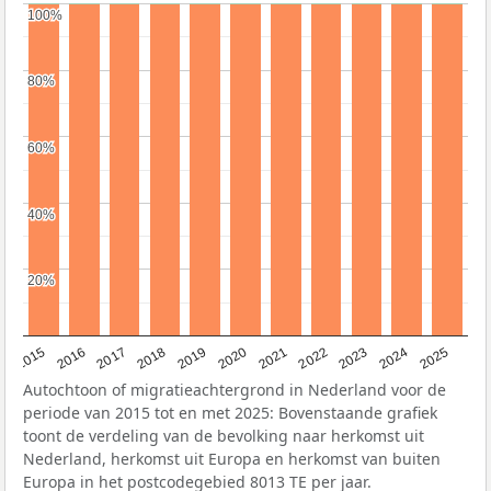
100%
100%
80%
80%
60%
60%
40%
40%
20%
20%
2019
2022
2017
2025
2020
2015
2023
2018
2021
2016
2024
Autochtoon of migratieachtergrond in Nederland voor de
periode van 2015 tot en met 2025: Bovenstaande grafiek
toont de verdeling van de bevolking naar herkomst uit
Nederland, herkomst uit Europa en herkomst van buiten
Europa in het postcodegebied 8013 TE per jaar.