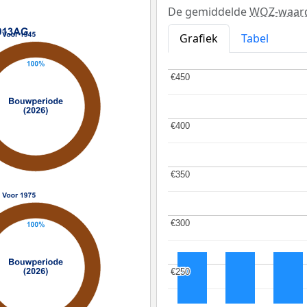
De gemiddelde
WOZ-waar
Grafiek
Tabel
€450
€450
€400
€400
€350
€350
€300
€300
€250
€250