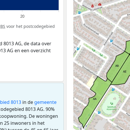
20
CBS
voor het postcodegebied
 8013 AG, de data over
13 AG en een overzicht
bied 8013
in de
gemeente
stcodegebied 8013 AG. 90%
n koopwoning. De woningen
n 25 inwoners in het
%) tussen de 45 en 65 jaar