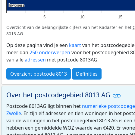
Inwoners
Inwoners
5
10
15
Overzicht van de belangrijkste cijfers van het Kadaster en het
8013 AG.
Op deze pagina vind je een
kaart
van het postcodegebied
meer dan
250 onderwerpen
voor het postcodegebied 80
van alle
adressen
met postcode 8013AG.
Overzicht postcode 8013
Definities
Over het postcodegebied 8013 AG
Postcode 8013AG ligt binnen het
numerieke postcodege
Zwolle
. Er zijn elf adressen en tien woningen in het po
van de woningen in het postcodegebied 8013 AG is ee
hebben een gemiddelde
WOZ
waarde van €420. Er wone
postcodegebied 8013 AG, waarvan de grootste groep (60