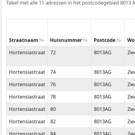
Tabel met alle 11 adressen in het postcodegebied 8013 
Straatnaam
Huisnummer
Postcode
Wo
Straatnaam
Huisnummer
Postcode
Wo
Hortensiastraat
72
8013AG
Zwo
Hortensiastraat
74
8013AG
Zwo
Hortensiastraat
76
8013AG
Zwo
Hortensiastraat
78
8013AG
Zwo
Hortensiastraat
80
8013AG
Zwo
Hortensiastraat
82
8013AG
Zwo
Hortensiastraat
84
8013AG
Zwo