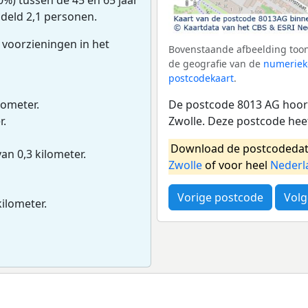
ddeld 2,1 personen.
 voorzieningen in het
Bovenstaande afbeelding toon
de geografie van de
numeriek
postcodekaart
.
De postcode 8013 AG hoort
lometer.
Zwolle. Deze postcode hee
r.
Download de postcodedat
van 0,3 kilometer.
Zwolle
of voor heel
Nederl
Vorige postcode
Volg
kilometer.