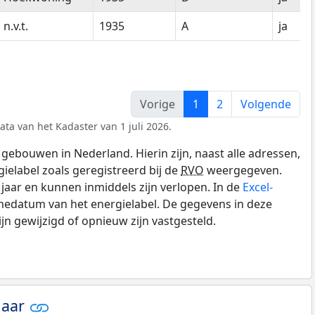
n.v.t.
1935
A
ja
Vorige
1
2
Volgende
ata van het Kadaster van 1 juli 2026.
gebouwen in Nederland. Hierin zijn, naast alle adressen,
gielabel zoals geregistreerd bij de
RVO
weergegeven.
0 jaar en kunnen inmiddels zijn verlopen. In de
Excel-
medatum van het energielabel. De gegevens in deze
n gewijzigd of opnieuw zijn vastgesteld.
jaar