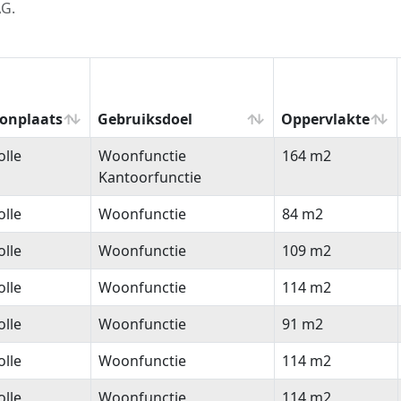
AG.
onplaats
Gebruiksdoel
Oppervlakte
onplaats
Gebruiksdoel
Oppervlakte
lle
Woonfunctie
164 m2
Kantoorfunctie
lle
Woonfunctie
84 m2
lle
Woonfunctie
109 m2
lle
Woonfunctie
114 m2
lle
Woonfunctie
91 m2
lle
Woonfunctie
114 m2
lle
Woonfunctie
114 m2