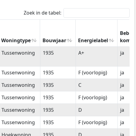
Zoek in de tabel:
Bebou
Woningtype
Bouwjaar
Energielabel
kom
Woningtype
Bouwjaar
Energielabel
Bebo
Tussenwoning
1935
A+
ja
kom
Tussenwoning
1935
F (voorlopig)
ja
Tussenwoning
1935
C
ja
Tussenwoning
1935
F (voorlopig)
ja
Tussenwoning
1935
D
ja
Tussenwoning
1935
F (voorlopig)
ja
Hoekwoning
1935
D
ja