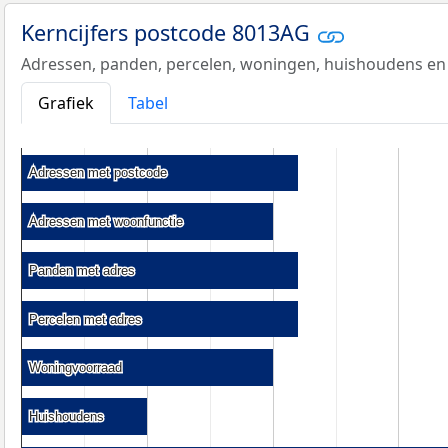
Kerncijfers postcode 8013AG
Adressen, panden, percelen, woningen, huishoudens en
Grafiek
Tabel
Adressen met postcode
Adressen met postcode
Adressen met woonfunctie
Adressen met woonfunctie
Panden met adres
Panden met adres
Percelen met adres
Percelen met adres
Woningvoorraad
Woningvoorraad
Huishoudens
Huishoudens