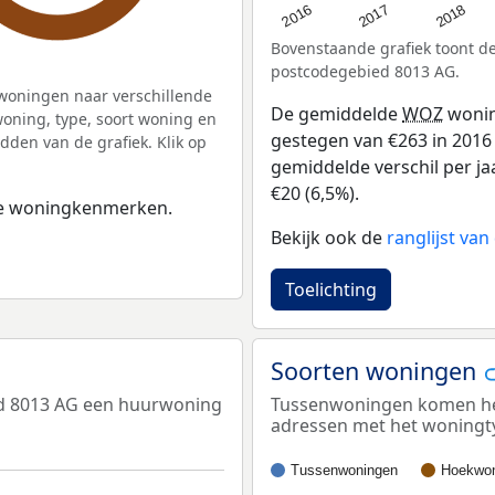
2016
2018
2017
Bovenstaande grafiek toont 
postcodegebied 8013 AG.
woningen naar verschillende
De gemiddelde
WOZ
wonin
ning, type, soort woning en
gestegen van €263 in 2016 
dden van de grafiek. Klik op
gemiddelde verschil per ja
€20 (6,5%).
 de woningkenmerken.
Bekijk ook de
ranglijst va
Toelichting
Soorten woningen
ed 8013 AG een huurwoning
Tussenwoningen komen het 
adressen met het woningt
Tussenwoningen
Hoekwon