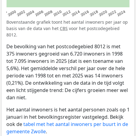
1998
2000
2002
2004
2006
2008
2010
2012
2014
2016
2018
2020
2022
2024
Bovenstaande grafiek toont het aantal inwoners per jaar op
basis van de data van het
CBS
voor het postcodegebied
8012.
De bevolking van het postcodegebied 8012 is met
375 inwoners gegroeid van 6.720 inwoners in 1998
tot 7.095 inwoners in 2025 (dat is een toename van
5,6%). Het gemiddelde verschil per jaar over de hele
periode van 1998 tot en met 2025 was 14 inwoners
(0,21%). De ontwikkeling van de data in de tijd volgt
een licht stijgende trend: De cijfers groeien meer wel
dan niet.
Het aantal inwoners is het aantal personen zoals op 1
januari in het bevolkingsregister vastgelegd. Bekijk
ook de
tabel met het aantal inwoners per buurt in de
gemeente Zwolle
.