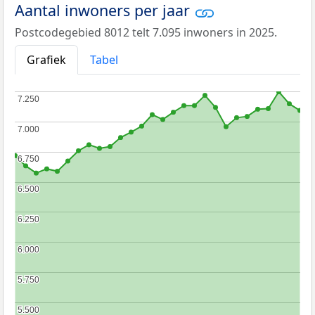
Aantal inwoners per jaar
Postcodegebied 8012 telt 7.095 inwoners in 2025.
Grafiek
Tabel
7.250
7.250
7.000
7.000
6.750
6.750
6.500
6.500
6.250
6.250
6.000
6.000
5.750
5.750
5.500
5.500