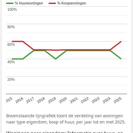
% Huurwoningen
% Koopwoningen
100%
100%
80%
80%
60%
60%
40%
40%
20%
20%
2019
2022
2025
2017
2020
2023
2015
2018
2021
2024
2016
Bovenstaande lijngrafiek toont de verdeling van woningen
naar type eigendom, koop of huur, per jaar tot en met 2025.