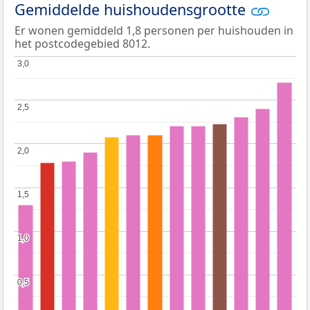
Gemiddelde huishoudensgrootte
Er wonen gemiddeld 1,8 personen per huishouden in
het postcodegebied 8012.
3,0
3,0
2,5
2,5
2,0
2,0
1,5
1,5
1,0
1,0
0,5
0,5