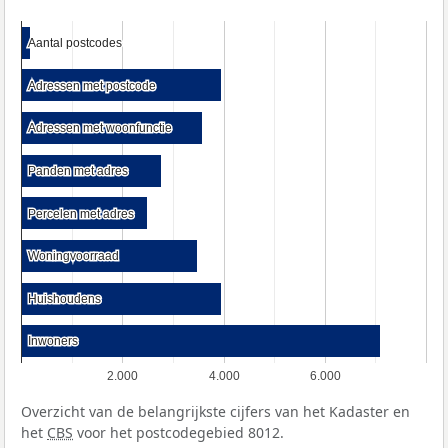
Aantal postcodes
Aantal postcodes
Adressen met postcode
Adressen met postcode
Adressen met woonfunctie
Adressen met woonfunctie
Panden met adres
Panden met adres
Percelen met adres
Percelen met adres
Woningvoorraad
Woningvoorraad
Huishoudens
Huishoudens
Inwoners
Inwoners
2.000
4.000
6.000
Overzicht van de belangrijkste cijfers van het Kadaster en
het
CBS
voor het postcodegebied 8012.