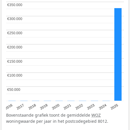
€350.000
€350.000
€300.000
€300.000
€250.000
€250.000
€200.000
€200.000
€150.000
€150.000
€100.000
€100.000
€50.000
€50.000
2016
2017
2018
2019
2020
2021
2022
2023
2024
2025
Bovenstaande grafiek toont de gemiddelde
WOZ
woningwaarde per jaar in het postcodegebied 8012.