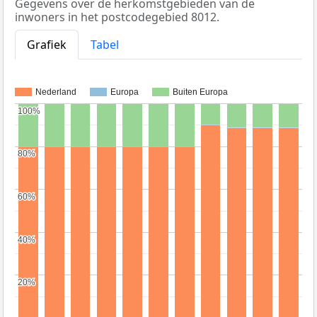
Gegevens over de herkomstgebieden van de
inwoners in het postcodegebied 8012.
Grafiek
Tabel
Nederland
Europa
Buiten Europa
100%
100%
80%
80%
60%
60%
40%
40%
20%
20%