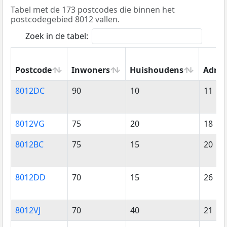
Tabel met de 173 postcodes die binnen het
postcodegebied 8012 vallen.
Zoek in de tabel:
Postcode
Inwoners
Huishoudens
Adres
Postcode
Inwoners
Huishoudens
Adres
8012DC
90
10
11
8012VG
75
20
18
8012BC
75
15
20
8012DD
70
15
26
8012VJ
70
40
21