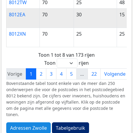
8012TW
70
25
48
8012EA
70
30
15
8012XN
70
25
25
Toon 1 tot 8 van 173 rijen
Toon
rijen
Vorige
1
2
3
4
5
…
22
Volgende
Bovenstaande tabel toont enkele van de meer dan 250
onderwerpen die voor de postcodes in het postcodegebied
8012 bekend zijn. De cijfers over inwoners, huishoudens en
woningen zijn afgerond op vijftallen. Klik op de postcode
om de pagina met alle gegevens voor die postcode te
tonen.
Adressen Zwolle
Tabelgebruik