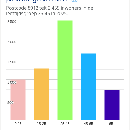
Postcode 8012 telt 2.455 inwoners in de
leeftijdsgroep 25-45 in 2025.
2.500
2.500
2.000
2.000
1.500
1.500
1.000
1.000
500
500
0-15
15-25
25-45
45-65
65+