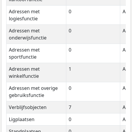
Adressen met
0
Aant
logiesfunctie
Adressen met
0
Aant
onderwijsfunctie
Adressen met
0
Aant
sportfunctie
Adressen met
1
Aant
winkelfunctie
Adressen met overige
0
Aant
gebruiksfunctie
Verblijfsobjecten
7
Aant
Ligplaatsen
0
Aant
Standplaatsen
0
Aant