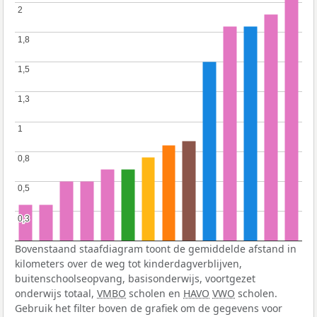
2
2
1,8
1,8
1,5
1,5
1,3
1,3
1
1
0,8
0,8
0,5
0,5
0,3
0,3
Bovenstaand staafdiagram toont de gemiddelde afstand in
kilometers over de weg tot kinderdagverblijven,
buitenschoolseopvang, basisonderwijs, voortgezet
onderwijs totaal,
VMBO
scholen en
HAVO
VWO
scholen.
Gebruik het filter boven de grafiek om de gegevens voor