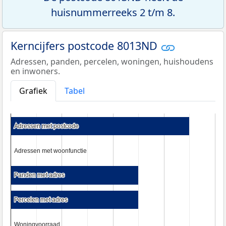
huisnummerreeks 2 t/m 8.
Kerncijfers postcode 8013ND
Adressen, panden, percelen, woningen, huishoudens
en inwoners.
Grafiek
Tabel
Adressen met postcode
Adressen met postcode
Adressen met woonfunctie
Adressen met woonfunctie
Panden met adres
Panden met adres
Percelen met adres
Percelen met adres
Woningvoorraad
Woningvoorraad