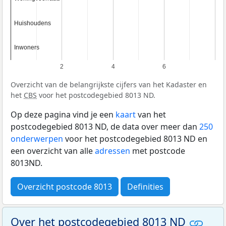
Huishoudens
Huishoudens
Inwoners
Inwoners
2
4
6
Overzicht van de belangrijkste cijfers van het Kadaster en
het
CBS
voor het postcodegebied 8013 ND.
Op deze pagina vind je een
kaart
van het
postcodegebied 8013 ND, de data over meer dan
250
onderwerpen
voor het postcodegebied 8013 ND en
een overzicht van alle
adressen
met postcode
8013ND.
Overzicht postcode 8013
Definities
Over het postcodegebied 8013 ND