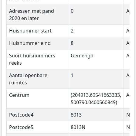
Adressen met pand
0
Aant
2020 en later
Huisnummer start
2
Adr
Huisnummer eind
8
Adr
Soort huisnummers
Gemengd
Adr
reeks
Aantal openbare
1
Aant
ruimtes
Centrum
(204913.69541663333,
Adr
500790.0400560849)
Postcode4
8013
Na
Postcode5
8013N
Na