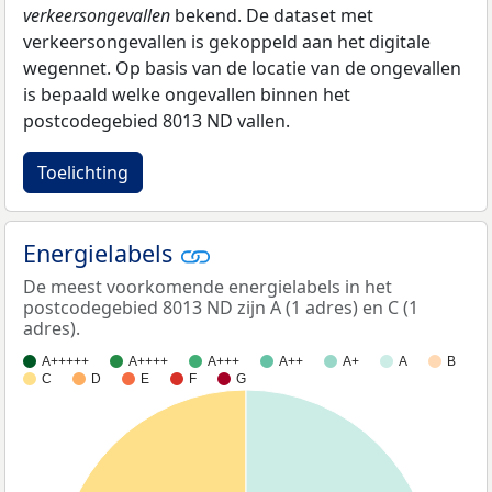
verkeersongevallen
bekend. De dataset met
verkeersongevallen is gekoppeld aan het digitale
wegennet. Op basis van de locatie van de ongevallen
is bepaald welke ongevallen binnen het
postcodegebied 8013 ND vallen.
Toelichting
Energielabels
De meest voorkomende energielabels in het
postcodegebied 8013 ND zijn A (1 adres) en C (1
adres).
A+++++
A++++
A+++
A++
A+
A
B
C
D
E
F
G