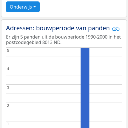
Onderwijs
Adressen: bouwperiode van panden
Er zijn 5 panden uit de bouwperiode 1990-2000 in het
postcodegebied 8013 ND.
5
5
4
4
3
3
2
2
1
1