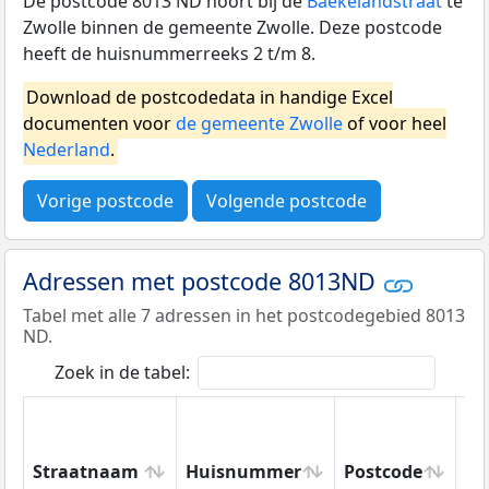
De postcode 8013 ND hoort bij de
Baekelandstraat
te
Zwolle binnen de gemeente Zwolle. Deze postcode
heeft de huisnummerreeks 2 t/m 8.
Download de postcodedata in handige Excel
documenten voor
de gemeente Zwolle
of voor heel
Nederland
.
Vorige postcode
Volgende postcode
Adressen met postcode 8013ND
Tabel met alle 7 adressen in het postcodegebied 8013
ND.
Zoek in de tabel:
Straatnaam
Huisnummer
Postcode
Wo