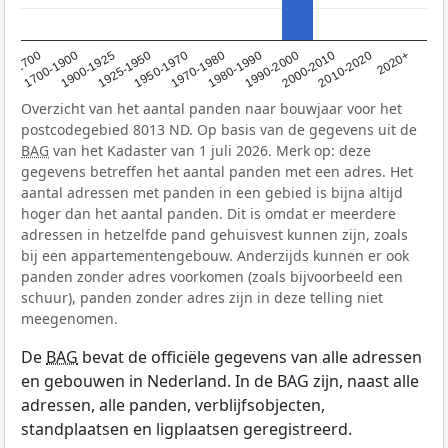
1950-1970
1990-2000
1900-1925
2020+
1970-1980
<1700
2000-2010
1925-1950
1980-1990
1700-1900
2010-2020
Overzicht van het aantal panden naar bouwjaar voor het
postcodegebied 8013 ND. Op basis van de gegevens uit de
BAG
van het Kadaster van 1 juli 2026. Merk op: deze
gegevens betreffen het aantal panden met een adres. Het
aantal adressen met panden in een gebied is bijna altijd
hoger dan het aantal panden. Dit is omdat er meerdere
adressen in hetzelfde pand gehuisvest kunnen zijn, zoals
bij een appartementengebouw. Anderzijds kunnen er ook
panden zonder adres voorkomen (zoals bijvoorbeeld een
schuur), panden zonder adres zijn in deze telling niet
meegenomen.
De
BAG
bevat de officiële gegevens van alle adressen
en gebouwen in Nederland. In de BAG zijn, naast alle
adressen, alle panden, verblijfsobjecten,
standplaatsen en ligplaatsen geregistreerd.