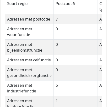
Soort regio
Postcode6
Cat
typ
Adressen met postcode
7
Aant
Adressen met
0
Aant
woonfunctie
Adressen met
0
Aant
bijeenkomstfunctie
Adressen met celfunctie
0
Aant
Adressen met
0
Aant
gezondheidszorgfunctie
Adressen met
6
Aant
industriefunctie
Adressen met
1
Aant
kantoorfunctie