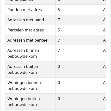
Panden met adres
5
Aant
Adressen met pand
7
Aant
Percelen met adres
5
Aant
Adressen met perceel
7
Aant
Adressen binnen
7
Aant
bebouwde kom
Adressen buiten
0
Aant
bebouwde kom
Woningen binnen
0
Aant
bebouwde kom
Woningen buiten
0
Aant
bebouwde kom