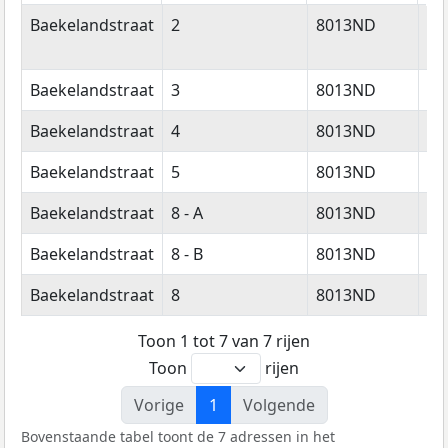
Straatnaam
Huisnummer
Postcode
Wo
Baekelandstraat
2
8013ND
Zw
Baekelandstraat
3
8013ND
Zw
Baekelandstraat
4
8013ND
Zw
Baekelandstraat
5
8013ND
Zw
Baekelandstraat
8 - A
8013ND
Zw
Baekelandstraat
8 - B
8013ND
Zw
Baekelandstraat
8
8013ND
Zw
Toon 1 tot 7 van 7 rijen
Toon
rijen
Vorige
1
Volgende
Bovenstaande tabel toont de 7 adressen in het