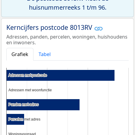
huisnummerreeks 1 t/m 96.
Kerncijfers postcode 8013RV
Adressen, panden, percelen, woningen, huishoudens
en inwoners.
Grafiek
Tabel
Adressen met postcode
Adressen met postcode
Adressen met woonfunctie
Adressen met woonfunctie
Panden met adres
Panden met adres
Percelen met adres
Percelen met adres
Woningvoorraad
Woningvoorraad