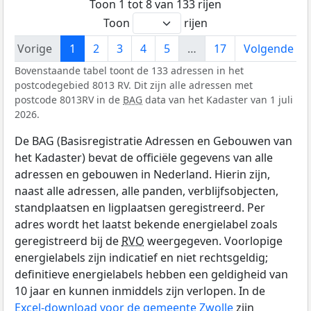
Toon 1 tot 8 van 133 rijen
Toon
rijen
Vorige
1
2
3
4
5
…
17
Volgende
Bovenstaande tabel toont de 133 adressen in het
postcodegebied 8013 RV. Dit zijn alle adressen met
postcode 8013RV in de
BAG
data van het Kadaster van 1 juli
2026.
De BAG (Basisregistratie Adressen en Gebouwen van
het Kadaster) bevat de officiële gegevens van alle
adressen en gebouwen in Nederland. Hierin zijn,
naast alle adressen, alle panden, verblijfsobjecten,
standplaatsen en ligplaatsen geregistreerd. Per
adres wordt het laatst bekende energielabel zoals
geregistreerd bij de
RVO
weergegeven. Voorlopige
energielabels zijn indicatief en niet rechtsgeldig;
definitieve energielabels hebben een geldigheid van
10 jaar en kunnen inmiddels zijn verlopen. In de
Excel-download voor de gemeente Zwolle
zijn