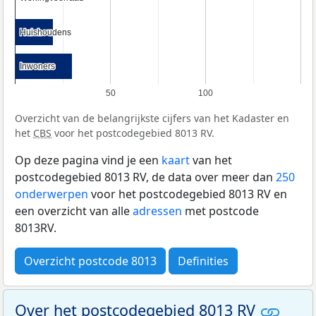
Huishoudens
Huishoudens
Inwoners
Inwoners
50
100
Overzicht van de belangrijkste cijfers van het Kadaster en
het
CBS
voor het postcodegebied 8013 RV.
Op deze pagina vind je een
kaart
van het
postcodegebied 8013 RV, de data over meer dan
250
onderwerpen
voor het postcodegebied 8013 RV en
een overzicht van alle
adressen
met postcode
8013RV.
Overzicht postcode 8013
Definities
Over het postcodegebied 8013 RV