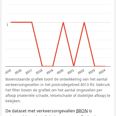
1
1
2015
2016
2017
2018
2019
2020
2021
2022
2023
2024
Bovenstaande grafiek toont de ontwikkeling van het aantal
verkeersongevallen in het postcodegebied 8013 RV. Gebruik
het filter boven de grafiek om het aantal ongevallen per
afloop (materiële schade, letselschade of dodelijke afloop) te
bekijken.
De dataset met verkeersongevallen
BRON
is