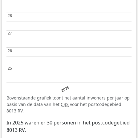
28
28
27
27
26
26
25
25
2025
Bovenstaande grafiek toont het aantal inwoners per jaar op
basis van de data van het
CBS
voor het postcodegebied
8013 RV.
In 2025 waren er 30 personen in het postcodegebied
8013 RV.