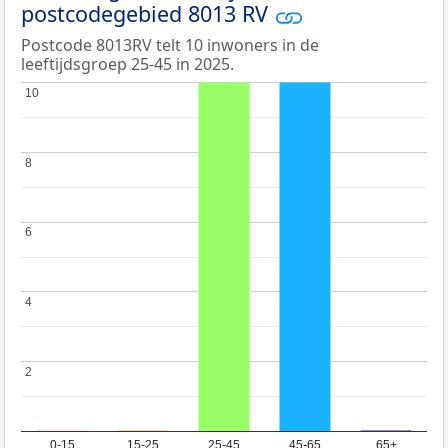
postcodegebied 8013 RV
Postcode 8013RV telt 10 inwoners in de
leeftijdsgroep 25-45 in 2025.
10
10
8
8
6
6
4
4
2
2
0-15
15-25
25-45
45-65
65+