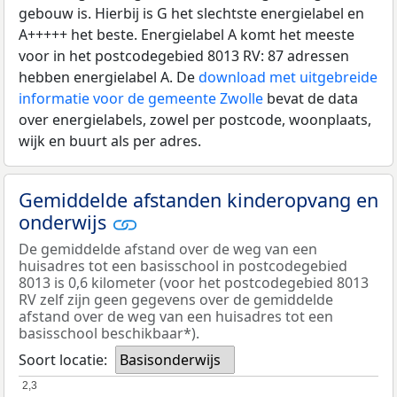
gebouw is. Hierbij is G het slechtste energielabel en
A+++++ het beste. Energielabel A komt het meeste
voor in het postcodegebied 8013 RV: 87 adressen
hebben energielabel A. De
download met uitgebreide
informatie voor de gemeente Zwolle
bevat de data
over energielabels, zowel per postcode, woonplaats,
wijk en buurt als per adres.
Gemiddelde afstanden kinderopvang en
onderwijs
De gemiddelde afstand over de weg van een
huisadres tot een basisschool in postcodegebied
8013 is 0,6 kilometer (voor het postcodegebied 8013
RV zelf zijn geen gegevens over de gemiddelde
afstand over de weg van een huisadres tot een
basisschool beschikbaar*).
Soort locatie:
Basisonderwijs
2,3
2,3