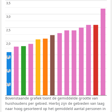
3,5
3,5
3,0
3,0
2,5
2,5
2,0
2,0
1,5
1,5
1,0
1,0
0,5
0,5
Bovenstaande grafiek toont de gemiddelde grootte van
huishoudens per gebied. Hierbij zijn de gebieden van laag
naar hoog gesorteerd op het gemiddeld aantal personen in