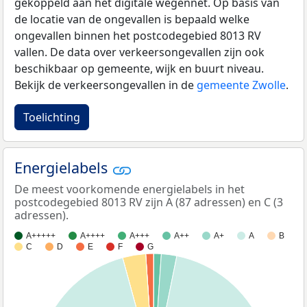
gekoppeld aan het digitale wegennet. Op basis van
de locatie van de ongevallen is bepaald welke
ongevallen binnen het postcodegebied 8013 RV
vallen. De data over verkeersongevallen zijn ook
beschikbaar op gemeente, wijk en buurt niveau.
Bekijk de verkeersongevallen in de
gemeente Zwolle
.
Toelichting
Energielabels
De meest voorkomende energielabels in het
postcodegebied 8013 RV zijn A (87 adressen) en C (3
adressen).
A+++++
A++++
A+++
A++
A+
A
B
C
D
E
F
G