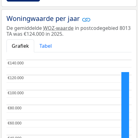
Woningwaarde per jaar
De gemiddelde
WOZ-waarde
in postcodegebied 8013
TA was €124.000 in 2025.
Grafiek
Tabel
€140.000
€140.000
€120.000
€120.000
€100.000
€100.000
€80.000
€80.000
€60.000
€60.000