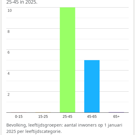
25-45 in 2025.
10
10
8
8
6
6
4
4
2
2
0-15
15-25
25-45
45-65
65+
Bevolking, leeftijdsgroepen: aantal inwoners op 1 januari
2025 per leeftijdscategorie.