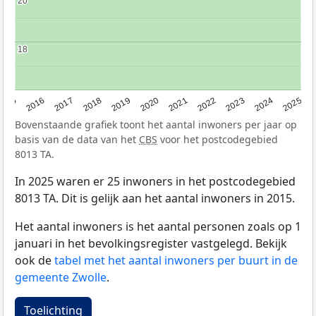
20
20
18
18
2015
2016
2017
2018
2019
2020
2021
2022
2023
2024
2025
Bovenstaande grafiek toont het aantal inwoners per jaar op
basis van de data van het
CBS
voor het postcodegebied
8013 TA.
In 2025 waren er 25 inwoners in het postcodegebied
8013 TA. Dit is gelijk aan het aantal inwoners in 2015.
Het aantal inwoners is het aantal personen zoals op 1
januari in het bevolkingsregister vastgelegd. Bekijk
ook de
tabel met het aantal inwoners per buurt in de
gemeente Zwolle
.
Toelichting