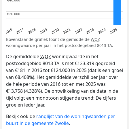
€40.000
€40.000
€20.000
€20.000
2016
2017
2018
2019
2020
2021
2022
2023
2024
2025
Bovenstaande grafiek toont de gemiddelde
WOZ
woningwaarde per jaar in het postcodegebied 8013 TA.
De gemiddelde
WOZ
woningwaarde in het
postcodegebied 8013 TA is met €123.819 gegroeid
van €181 in 2016 tot €124.000 in 2025 (dat is een groei
van 68.408%). Het gemiddelde verschil per jaar over
de hele periode van 2016 tot en met 2025 was
€13.758 (4.328%). De ontwikkeling van de data in de
tijd volgt een monotoon stijgende trend: De cijfers
groeien ieder jaar.
Bekijk ook de
ranglijst van de woningwaarden per
buurt in de gemeente Zwolle
.