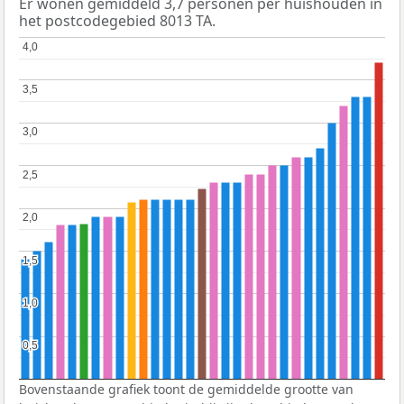
Er wonen gemiddeld 3,7 personen per huishouden in
het postcodegebied 8013 TA.
4,0
4,0
3,5
3,5
3,0
3,0
2,5
2,5
2,0
2,0
1,5
1,5
1,0
1,0
0,5
0,5
Bovenstaande grafiek toont de gemiddelde grootte van