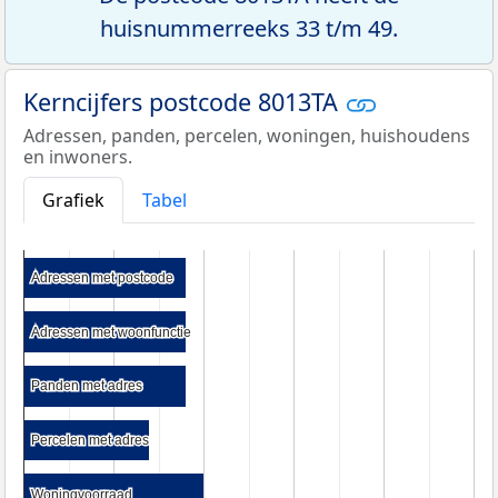
huisnummerreeks 33 t/m 49.
Kerncijfers postcode 8013TA
Adressen, panden, percelen, woningen, huishoudens
en inwoners.
Grafiek
Tabel
Adressen met postcode
Adressen met postcode
Adressen met woonfunctie
Adressen met woonfunctie
Panden met adres
Panden met adres
Percelen met adres
Percelen met adres
Woningvoorraad
Woningvoorraad