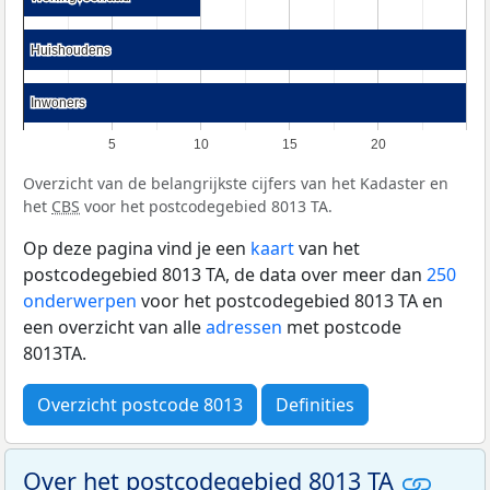
Huishoudens
Huishoudens
Inwoners
Inwoners
5
10
15
20
Overzicht van de belangrijkste cijfers van het Kadaster en
het
CBS
voor het postcodegebied 8013 TA.
Op deze pagina vind je een
kaart
van het
postcodegebied 8013 TA, de data over meer dan
250
onderwerpen
voor het postcodegebied 8013 TA en
een overzicht van alle
adressen
met postcode
8013TA.
Overzicht postcode 8013
Definities
Over het postcodegebied 8013 TA