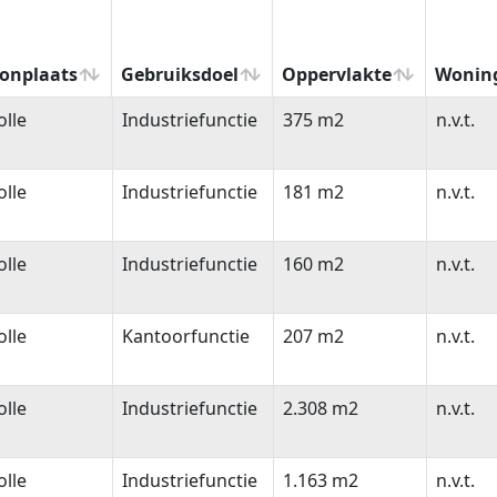
onplaats
Gebruiksdoel
Oppervlakte
Wonin
onplaats
Gebruiksdoel
Oppervlakte
Wonin
lle
Industriefunctie
375 m2
n.v.t.
lle
Industriefunctie
181 m2
n.v.t.
lle
Industriefunctie
160 m2
n.v.t.
lle
Kantoorfunctie
207 m2
n.v.t.
lle
Industriefunctie
2.308 m2
n.v.t.
lle
Industriefunctie
1.163 m2
n.v.t.