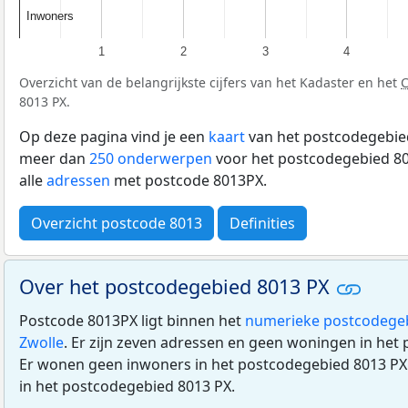
Inwoners
Inwoners
1
2
3
4
Overzicht van de belangrijkste cijfers van het Kadaster en het
8013 PX.
Op deze pagina vind je een
kaart
van het postcodegebied
meer dan
250 onderwerpen
voor het postcodegebied 80
alle
adressen
met postcode 8013PX.
Overzicht postcode 8013
Definities
Over het postcodegebied 8013 PX
Postcode 8013PX ligt binnen het
numerieke postcodege
Zwolle
. Er zijn zeven adressen en geen woningen in het
Er wonen geen inwoners in het postcodegebied 8013 PX.
in het postcodegebied 8013 PX.