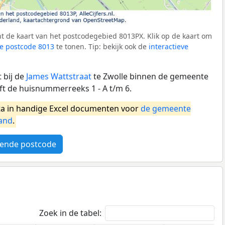
t de kaart van het postcodegebied 8013PX. Klik op de kaart om
e postcode 8013
te tonen. Tip: bekijk ook de
interactieve
 bij de
James Wattstraat
te Zwolle binnen de gemeente
ft de huisnummerreeks 1 - A t/m 6.
a in handige Excel documenten voor
de gemeente
and
.
ende postcode
Zoek in de tabel: