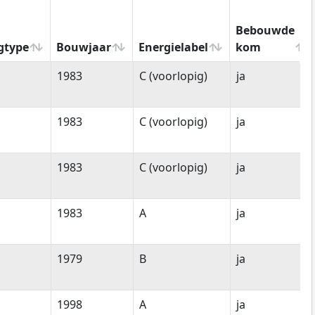
Bebouwde
gtype
Bouwjaar
Energielabel
kom
gtype
Bouwjaar
Energielabel
Bebouwde
1983
C (voorlopig)
ja
kom
1983
C (voorlopig)
ja
1983
C (voorlopig)
ja
1983
A
ja
1979
B
ja
1998
A
ja