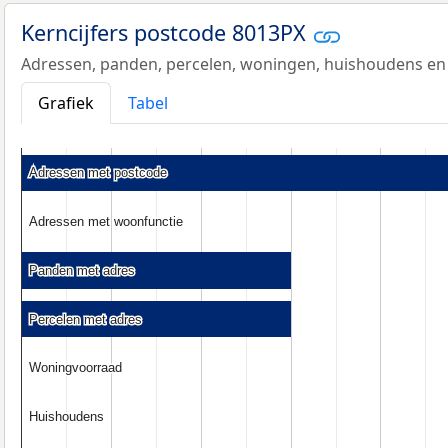
Kerncijfers postcode 8013PX
Adressen, panden, percelen, woningen, huishoudens en
Grafiek
Tabel
Adressen met postcode
Adressen met postcode
Adressen met woonfunctie
Adressen met woonfunctie
Panden met adres
Panden met adres
Percelen met adres
Percelen met adres
Woningvoorraad
Woningvoorraad
Huishoudens
Huishoudens