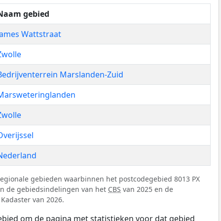
Naam gebied
James Wattstraat
Zwolle
Bedrijventerrein Marslanden-Zuid
Marsweteringlanden
Zwolle
Overijssel
Nederland
regionale gebieden waarbinnen het postcodegebied 8013 PX
 van de gebiedsindelingen van het
CBS
van 2025 en de
 Kadaster van 2026.
ebied om de pagina met statistieken voor dat gebied