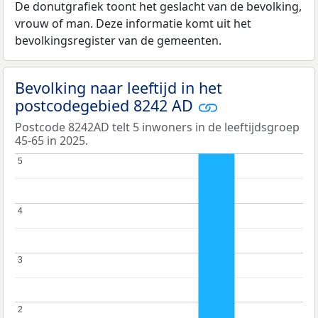
De donutgrafiek toont het geslacht van de bevolking,
vrouw of man. Deze informatie komt uit het
bevolkingsregister van de gemeenten.
Bevolking naar leeftijd in het
postcodegebied 8242 AD
Postcode 8242AD telt 5 inwoners in de leeftijdsgroep
45-65 in 2025.
5
5
4
4
3
3
2
2