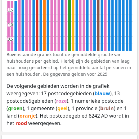
1,5
1,5
1,0
1,0
0,5
0,5
Bovenstaande grafiek toont de gemiddelde grootte van
huishoudens per gebied. Hierbij zijn de gebieden van laag
naar hoog gesorteerd op het gemiddeld aantal personen in
een huishouden. De gegevens gelden voor 2025.
De volgende gebieden worden in de grafiek
weergegeven: 17 postcodegebieden (
blauw
), 13
postcode5gebieden (
roze
), 1 numerieke postcode
(
groen
), 1 gemeente (
geel
), 1 provincie (
bruin
) en 1
land (
oranje
). Het postcodegebied 8242 AD wordt in
het
rood
weergegeven.