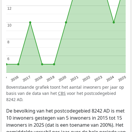
12
12
10
10
8
8
6
6
2015
2016
2017
2018
2019
2020
2021
2022
2023
2024
2025
Bovenstaande grafiek toont het aantal inwoners per jaar op
basis van de data van het
CBS
voor het postcodegebied
8242 AD.
De bevolking van het postcodegebied 8242 AD is met
10 inwoners gestegen van 5 inwoners in 2015 tot 15
inwoners in 2025 (dat is een toename van 200%). Het