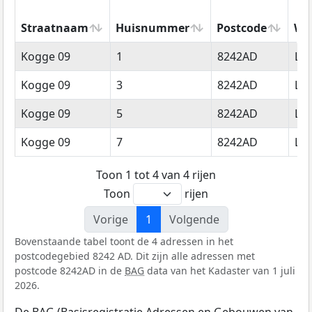
Straatnaam
Huisnummer
Postcode
Wo
Straatnaam
Huisnummer
Postcode
Wo
Kogge 09
1
8242AD
Lel
Kogge 09
3
8242AD
Lel
Kogge 09
5
8242AD
Lel
Kogge 09
7
8242AD
Lel
Toon 1 tot 4 van 4 rijen
Toon
rijen
Vorige
1
Volgende
Bovenstaande tabel toont de 4 adressen in het
postcodegebied 8242 AD. Dit zijn alle adressen met
postcode 8242AD in de
BAG
data van het Kadaster van 1 juli
2026.
De BAG (Basisregistratie Adressen en Gebouwen van