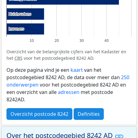
Huishoudens
Huishoudens
Inwoners
Inwoners
10
20
30
40
Overzicht van de belangrijkste cijfers van het Kadaster en
het
CBS
voor het postcodegebied 8242 AD.
Op deze pagina vind je een
kaart
van het
postcodegebied 8242 AD, de data over meer dan
250
onderwerpen
voor het postcodegebied 8242 AD en
een overzicht van alle
adressen
met postcode
8242AD.
Overzicht postcode 8242
Definities
Over het postcodegebied 8242 AD