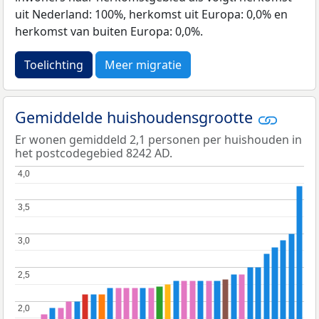
uit Nederland: 100%, herkomst uit Europa: 0,0% en
herkomst van buiten Europa: 0,0%.
Toelichting
Meer migratie
Gemiddelde huishoudensgrootte
Er wonen gemiddeld 2,1 personen per huishouden in
het postcodegebied 8242 AD.
4,0
4,0
3,5
3,5
3,0
3,0
2,5
2,5
2,0
2,0