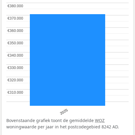
€380.000
€380.000
€370.000
€370.000
€360.000
€360.000
€350.000
€350.000
€340.000
€340.000
€330.000
€330.000
€320.000
€320.000
€310.000
€310.000
2025
Bovenstaande grafiek toont de gemiddelde
WOZ
woningwaarde per jaar in het postcodegebied 8242 AD.