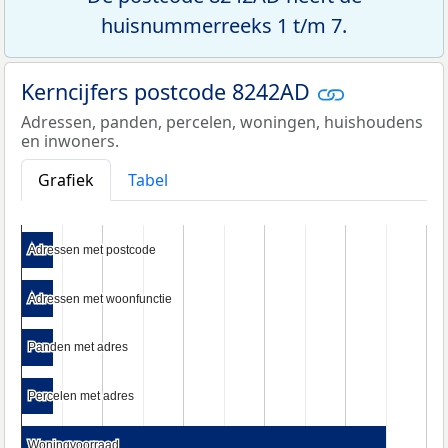
huisnummerreeks 1 t/m 7.
Kerncijfers postcode 8242AD
Adressen, panden, percelen, woningen, huishoudens
en inwoners.
Grafiek
Tabel
Adressen met postcode
Adressen met postcode
Adressen met woonfunctie
Adressen met woonfunctie
Panden met adres
Panden met adres
Percelen met adres
Percelen met adres
Woningvoorraad
Woningvoorraad