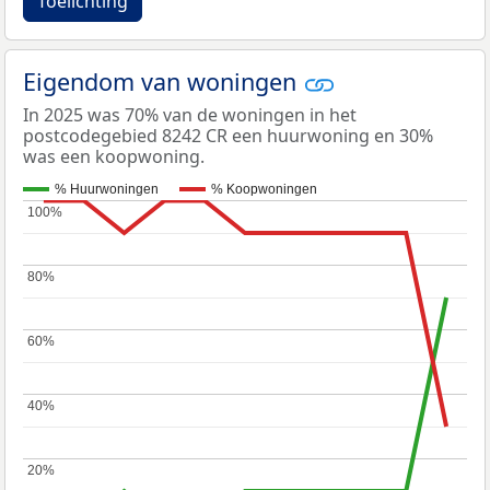
Toelichting
Eigendom van woningen
In 2025 was 70% van de woningen in het
postcodegebied 8242 CR een huurwoning en 30%
was een koopwoning.
% Huurwoningen
% Koopwoningen
100%
100%
80%
80%
60%
60%
40%
40%
20%
20%