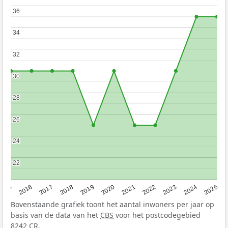
36
36
34
34
32
32
30
30
28
28
26
26
24
24
22
22
2015
2016
2017
2018
2019
2020
2021
2022
2023
2024
2025
Bovenstaande grafiek toont het aantal inwoners per jaar op
basis van de data van het
CBS
voor het postcodegebied
8242 CR.