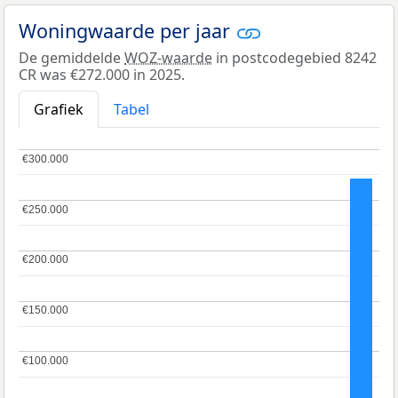
Woningwaarde per jaar
De gemiddelde
WOZ-waarde
in postcodegebied 8242
CR was €272.000 in 2025.
Grafiek
Tabel
€300.000
€300.000
€250.000
€250.000
€200.000
€200.000
€150.000
€150.000
€100.000
€100.000