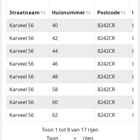
Straatnaam
Huisnummer
Postcode
Wo
Straatnaam
Huisnummer
Postcode
Wo
Karveel 56
40
8242CR
Lel
Karveel 56
42
8242CR
Lel
Karveel 56
44
8242CR
Lel
Karveel 56
46
8242CR
Lel
Karveel 56
48
8242CR
Lel
Karveel 56
58
8242CR
Lel
Karveel 56
60
8242CR
Lel
Karveel 56
62
8242CR
Lel
Toon 1 tot 8 van 17 rijen
Toon
rijen