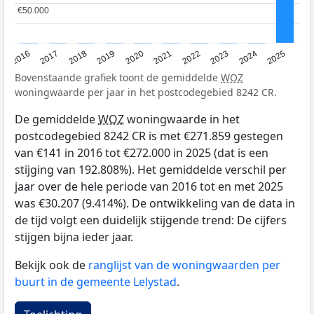
€50.000
€50.000
2016
2017
2018
2019
2020
2021
2022
2023
2024
2025
Bovenstaande grafiek toont de gemiddelde
WOZ
woningwaarde per jaar in het postcodegebied 8242 CR.
De gemiddelde
WOZ
woningwaarde in het
postcodegebied 8242 CR is met €271.859 gestegen
van €141 in 2016 tot €272.000 in 2025 (dat is een
stijging van 192.808%). Het gemiddelde verschil per
jaar over de hele periode van 2016 tot en met 2025
was €30.207 (9.414%). De ontwikkeling van de data in
de tijd volgt een duidelijk stijgende trend: De cijfers
stijgen bijna ieder jaar.
Bekijk ook de
ranglijst van de woningwaarden per
buurt in de gemeente Lelystad
.