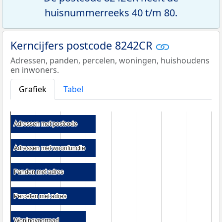
huisnummerreeks 40 t/m 80.
Kerncijfers postcode 8242CR
Adressen, panden, percelen, woningen, huishoudens
en inwoners.
Grafiek
Tabel
Adressen met postcode
Adressen met postcode
Adressen met woonfunctie
Adressen met woonfunctie
Panden met adres
Panden met adres
Percelen met adres
Percelen met adres
Woningvoorraad
Woningvoorraad