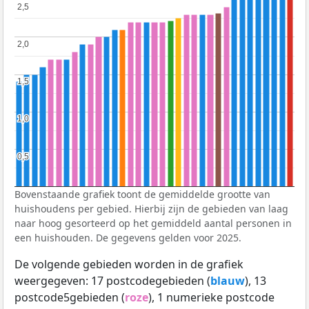
2,5
2,5
2,0
2,0
1,5
1,5
1,0
1,0
0,5
0,5
Bovenstaande grafiek toont de gemiddelde grootte van
huishoudens per gebied. Hierbij zijn de gebieden van laag
naar hoog gesorteerd op het gemiddeld aantal personen in
een huishouden. De gegevens gelden voor 2025.
De volgende gebieden worden in de grafiek
weergegeven: 17 postcodegebieden (
blauw
), 13
postcode5gebieden (
roze
), 1 numerieke postcode