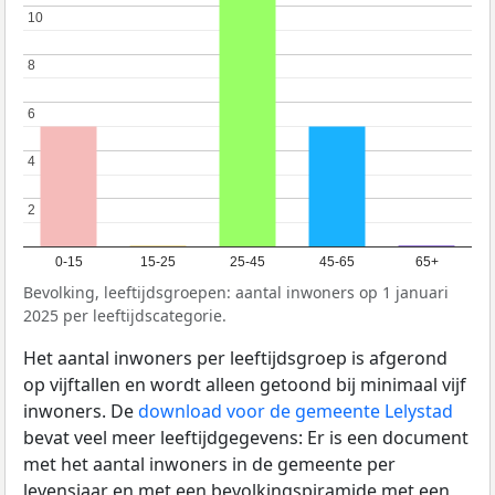
10
10
8
8
6
6
4
4
2
2
0-15
15-25
25-45
45-65
65+
Bevolking, leeftijdsgroepen: aantal inwoners op 1 januari
2025 per leeftijdscategorie.
Het aantal inwoners per leeftijdsgroep is afgerond
op vijftallen en wordt alleen getoond bij minimaal vijf
inwoners. De
download voor de gemeente Lelystad
bevat veel meer leeftijdgegevens: Er is een document
met het aantal inwoners in de gemeente per
levensjaar en met een bevolkingspiramide met een