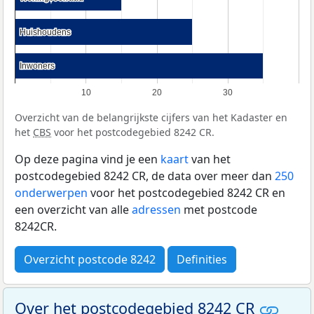
Huishoudens
Huishoudens
Inwoners
Inwoners
10
20
30
Overzicht van de belangrijkste cijfers van het Kadaster en
het
CBS
voor het postcodegebied 8242 CR.
Op deze pagina vind je een
kaart
van het
postcodegebied 8242 CR, de data over meer dan
250
onderwerpen
voor het postcodegebied 8242 CR en
een overzicht van alle
adressen
met postcode
8242CR.
Overzicht postcode 8242
Definities
Over het postcodegebied 8242 CR