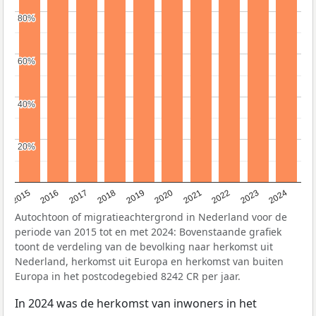
80%
80%
60%
60%
40%
40%
20%
20%
2015
2016
2017
2018
2019
2020
2021
2022
2023
2024
Autochtoon of migratieachtergrond in Nederland voor de
periode van 2015 tot en met 2024: Bovenstaande grafiek
toont de verdeling van de bevolking naar herkomst uit
Nederland, herkomst uit Europa en herkomst van buiten
Europa in het postcodegebied 8242 CR per jaar.
In 2024 was de herkomst van inwoners in het