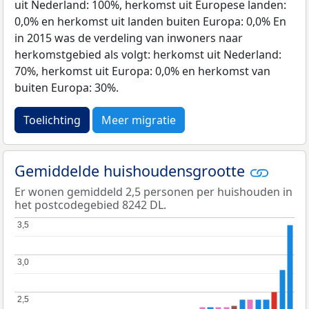
uit Nederland: 100%, herkomst uit Europese landen:
0,0% en herkomst uit landen buiten Europa: 0,0% En
in 2015 was de verdeling van inwoners naar
herkomstgebied als volgt: herkomst uit Nederland:
70%, herkomst uit Europa: 0,0% en herkomst van
buiten Europa: 30%.
Toelichting
Meer migratie
Gemiddelde huishoudensgrootte
Er wonen gemiddeld 2,5 personen per huishouden in
het postcodegebied 8242 DL.
3,5
3,5
3,0
3,0
2,5
2,5