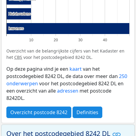
Huishoudens
Huishoudens
Inwoners
Inwoners
10
20
30
40
Overzicht van de belangrijkste cijfers van het Kadaster en
het
CBS
voor het postcodegebied 8242 DL.
Op deze pagina vind je een
kaart
van het
postcodegebied 8242 DL, de data over meer dan
250
onderwerpen
voor het postcodegebied 8242 DL en
een overzicht van alle
adressen
met postcode
8242DL.
Overzicht postcode 8242
Definities
Over het postcodegebied 8242 DL