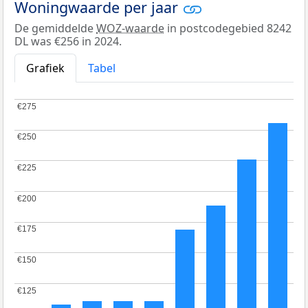
Woningwaarde per jaar
De gemiddelde
WOZ-waarde
in postcodegebied 8242
DL was €256 in 2024.
Grafiek
Tabel
€275
€275
€250
€250
€225
€225
€200
€200
€175
€175
€150
€150
€125
€125