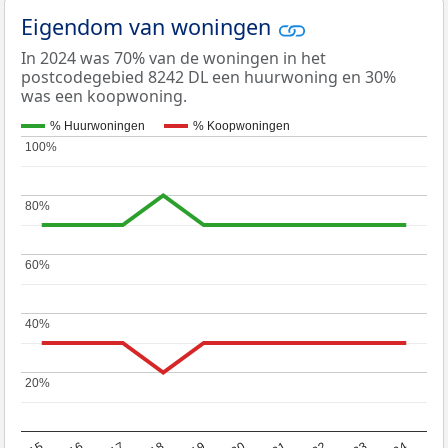
Eigendom van woningen
In 2024 was 70% van de woningen in het
postcodegebied 8242 DL een huurwoning en 30%
was een koopwoning.
% Huurwoningen
% Koopwoningen
100%
100%
80%
80%
60%
60%
40%
40%
20%
20%