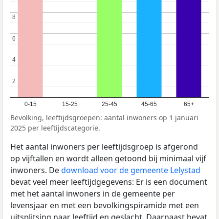
8
8
6
6
4
4
2
2
0-15
15-25
25-45
45-65
65+
Bevolking, leeftijdsgroepen: aantal inwoners op 1 januari
2025 per leeftijdscategorie.
Het aantal inwoners per leeftijdsgroep is afgerond
op vijftallen en wordt alleen getoond bij minimaal vijf
inwoners. De
download voor de gemeente Lelystad
bevat veel meer leeftijdgegevens: Er is een document
met het aantal inwoners in de gemeente per
levensjaar en met een bevolkingspiramide met een
uitsplitsing naar leeftijd en geslacht. Daarnaast bevat