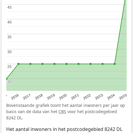
45
45
40
40
35
35
30
30
25
25
20
20
2015
2016
2017
2018
2019
2020
2021
2022
2023
2024
2025
Bovenstaande grafiek toont het aantal inwoners per jaar op
basis van de data van het
CBS
voor het postcodegebied
8242 DL.
Het aantal inwoners in het postcodegebied 8242 DL