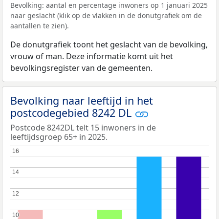
Bevolking: aantal en percentage inwoners op 1 januari 2025
naar geslacht (klik op de vlakken in de donutgrafiek om de
aantallen te zien).
De donutgrafiek toont het geslacht van de bevolking,
vrouw of man. Deze informatie komt uit het
bevolkingsregister van de gemeenten.
Bevolking naar leeftijd in het
postcodegebied 8242 DL
Postcode 8242DL telt 15 inwoners in de
leeftijdsgroep 65+ in 2025.
16
16
14
14
12
12
10
10