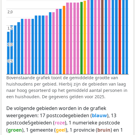
2,0
2,0
1,5
1,5
1,0
1,0
0,5
0,5
Bovenstaande grafiek toont de gemiddelde grootte van
huishoudens per gebied. Hierbij zijn de gebieden van laag
naar hoog gesorteerd op het gemiddeld aantal personen in
een huishouden. De gegevens gelden voor 2025.
De volgende gebieden worden in de grafiek
weergegeven: 17 postcodegebieden (
blauw
), 13
postcode5gebieden (
roze
), 1 numerieke postcode
(
groen
), 1 gemeente (
geel
), 1 provincie (
bruin
) en 1