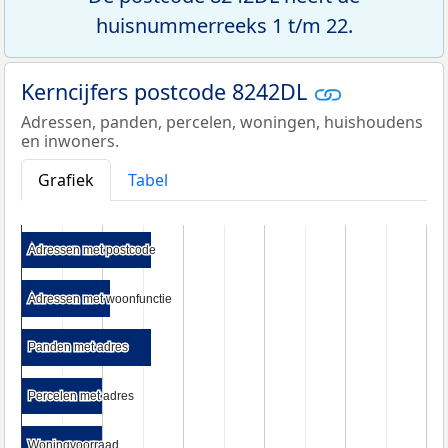
huisnummerreeks 1 t/m 22.
Kerncijfers postcode 8242DL
Adressen, panden, percelen, woningen, huishoudens
en inwoners.
Grafiek
Tabel
Adressen met postcode
Adressen met postcode
Adressen met woonfunctie
Adressen met woonfunctie
Panden met adres
Panden met adres
Percelen met adres
Percelen met adres
Woningvoorraad
Woningvoorraad