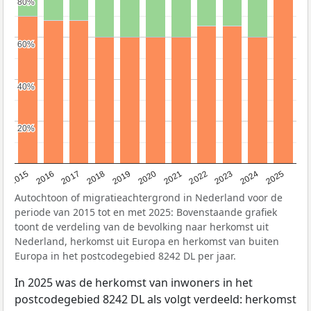
80%
80%
60%
60%
40%
40%
20%
20%
2019
2022
2017
2025
2020
2015
2023
2018
2021
2016
2024
Autochtoon of migratieachtergrond in Nederland voor de
periode van 2015 tot en met 2025: Bovenstaande grafiek
toont de verdeling van de bevolking naar herkomst uit
Nederland, herkomst uit Europa en herkomst van buiten
Europa in het postcodegebied 8242 DL per jaar.
In 2025 was de herkomst van inwoners in het
postcodegebied 8242 DL als volgt verdeeld: herkomst