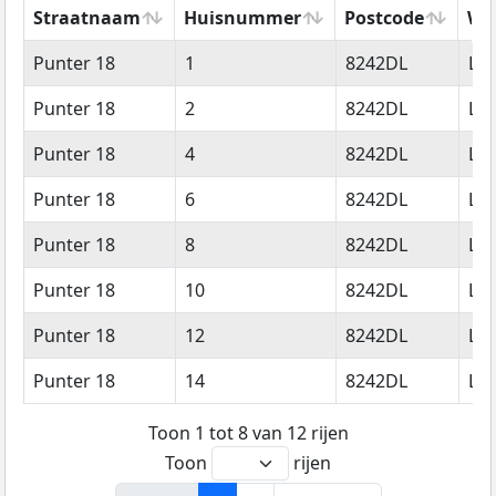
Straatnaam
Huisnummer
Postcode
Wo
Straatnaam
Huisnummer
Postcode
Wo
Punter 18
1
8242DL
Lel
Punter 18
2
8242DL
Lel
Punter 18
4
8242DL
Lel
Punter 18
6
8242DL
Lel
Punter 18
8
8242DL
Lel
Punter 18
10
8242DL
Lel
Punter 18
12
8242DL
Lel
Punter 18
14
8242DL
Lel
Toon 1 tot 8 van 12 rijen
Toon
rijen