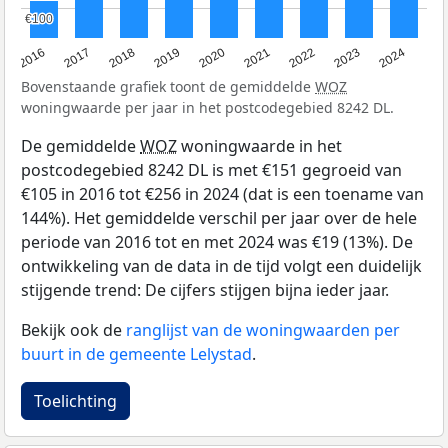
€100
€100
2016
2017
2018
2019
2020
2021
2022
2023
2024
Bovenstaande grafiek toont de gemiddelde
WOZ
woningwaarde per jaar in het postcodegebied 8242 DL.
De gemiddelde
WOZ
woningwaarde in het
postcodegebied 8242 DL is met €151 gegroeid van
€105 in 2016 tot €256 in 2024 (dat is een toename van
144%). Het gemiddelde verschil per jaar over de hele
periode van 2016 tot en met 2024 was €19 (13%). De
ontwikkeling van de data in de tijd volgt een duidelijk
stijgende trend: De cijfers stijgen bijna ieder jaar.
Bekijk ook de
ranglijst van de woningwaarden per
buurt in de gemeente Lelystad
.
Toelichting