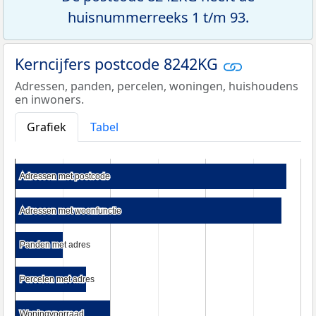
huisnummerreeks 1 t/m 93.
Kerncijfers postcode 8242KG
Adressen, panden, percelen, woningen, huishoudens
en inwoners.
Grafiek
Tabel
Adressen met postcode
Adressen met postcode
Adressen met woonfunctie
Adressen met woonfunctie
Panden met adres
Panden met adres
Percelen met adres
Percelen met adres
Woningvoorraad
Woningvoorraad