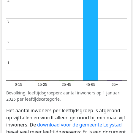
4
4
3
3
2
2
1
1
0-15
15-25
25-45
45-65
65+
Bevolking, leeftijdsgroepen: aantal inwoners op 1 januari
2025 per leeftijdscategorie.
Het aantal inwoners per leeftijdsgroep is afgerond
op vijftallen en wordt alleen getoond bij minimaal vijf
inwoners. De
download voor de gemeente Lelystad
bevat veel meer leeftijdgegevens: Er is een document