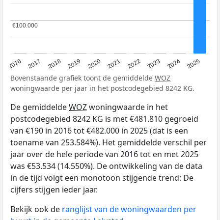
€100.000
€100.000
2016
2017
2018
2019
2020
2021
2022
2023
2024
2025
Bovenstaande grafiek toont de gemiddelde
WOZ
woningwaarde per jaar in het postcodegebied 8242 KG.
De gemiddelde
WOZ
woningwaarde in het
postcodegebied 8242 KG is met €481.810 gegroeid
van €190 in 2016 tot €482.000 in 2025 (dat is een
toename van 253.584%). Het gemiddelde verschil per
jaar over de hele periode van 2016 tot en met 2025
was €53.534 (14.550%). De ontwikkeling van de data
in de tijd volgt een monotoon stijgende trend: De
cijfers stijgen ieder jaar.
Bekijk ook de
ranglijst van de woningwaarden per