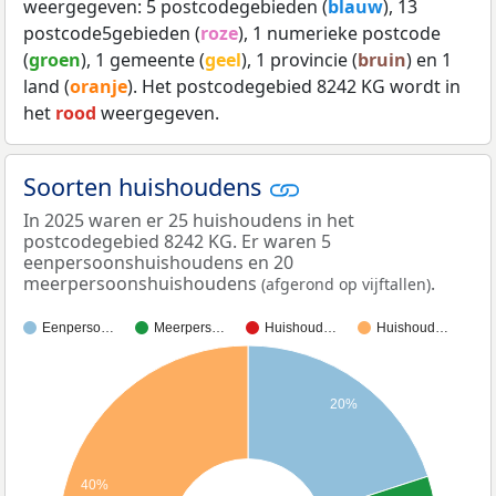
weergegeven: 5 postcodegebieden (
blauw
), 13
postcode5gebieden (
roze
), 1 numerieke postcode
(
groen
), 1 gemeente (
geel
), 1 provincie (
bruin
) en 1
land (
oranje
). Het postcodegebied 8242 KG wordt in
het
rood
weergegeven.
Soorten huishoudens
In 2025 waren er 25 huishoudens in het
postcodegebied 8242 KG. Er waren 5
eenpersoonshuishoudens en 20
meerpersoonshuishoudens
.
(afgerond op vijftallen)
Eenperso…
Meerpers…
Huishoud…
Huishoud…
20%
40%