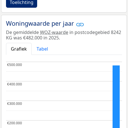
Toelichting
Woningwaarde per jaar
De gemiddelde
WOZ-waarde
in postcodegebied 8242
KG was €482.000 in 2025.
Grafiek
Tabel
€500.000
€500.000
€400.000
€400.000
€300.000
€300.000
€200.000
€200.000