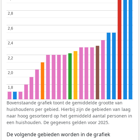
2,8
2,8
2,6
2,6
2,4
2,4
2,2
2,2
2,0
2,0
1,8
1,8
Bovenstaande grafiek toont de gemiddelde grootte van
huishoudens per gebied. Hierbij zijn de gebieden van laag
naar hoog gesorteerd op het gemiddeld aantal personen in
een huishouden. De gegevens gelden voor 2025.
De volgende gebieden worden in de grafiek