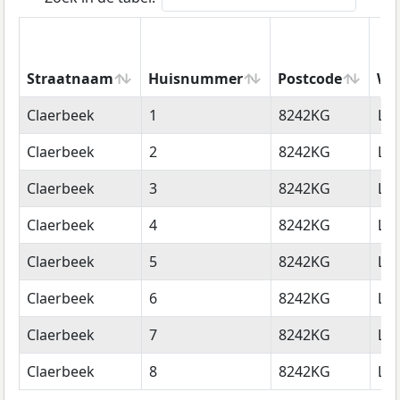
Straatnaam
Huisnummer
Postcode
Wo
Straatnaam
Huisnummer
Postcode
Wo
Claerbeek
1
8242KG
Lel
Claerbeek
2
8242KG
Lel
Claerbeek
3
8242KG
Lel
Claerbeek
4
8242KG
Lel
Claerbeek
5
8242KG
Lel
Claerbeek
6
8242KG
Lel
Claerbeek
7
8242KG
Lel
Claerbeek
8
8242KG
Lel