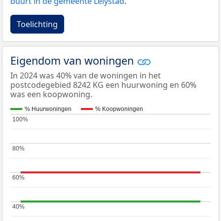
buurt in de gemeente Lelystad
.
Toelichting
Eigendom van woningen
In 2024 was 40% van de woningen in het
postcodegebied 8242 KG een huurwoning en 60%
was een koopwoning.
% Huurwoningen
% Koopwoningen
100%
100%
80%
80%
60%
60%
40%
40%