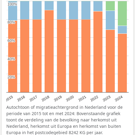
100%
100%
80%
80%
60%
60%
40%
40%
20%
20%
2015
2016
2017
2018
2019
2020
2021
2022
2023
2024
Autochtoon of migratieachtergrond in Nederland voor de
periode van 2015 tot en met 2024: Bovenstaande grafiek
toont de verdeling van de bevolking naar herkomst uit
Nederland, herkomst uit Europa en herkomst van buiten
Europa in het postcodegebied 8242 KG per jaar.