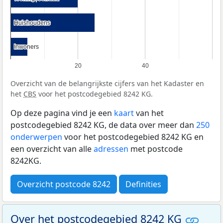
Huishoudens
Huishoudens
Inwoners
Inwoners
20
40
Overzicht van de belangrijkste cijfers van het Kadaster en
het
CBS
voor het postcodegebied 8242 KG.
Op deze pagina vind je een
kaart
van het
postcodegebied 8242 KG, de data over meer dan
250
onderwerpen
voor het postcodegebied 8242 KG en
een overzicht van alle
adressen
met postcode
8242KG.
Overzicht postcode 8242
Definities
Over het postcodegebied 8242 KG