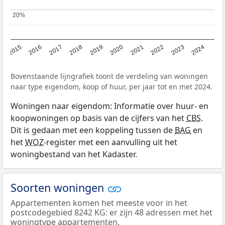
20%
20%
2015
2016
2017
2018
2019
2020
2021
2022
2023
2024
Bovenstaande lijngrafiek toont de verdeling van woningen
naar type eigendom, koop of huur, per jaar tot en met 2024.
Woningen naar eigendom: Informatie over huur- en
koopwoningen op basis van de cijfers van het
CBS
.
Dit is gedaan met een koppeling tussen de
BAG
en
het
WOZ
-register met een aanvulling uit het
woningbestand van het Kadaster.
Soorten woningen
Appartementen komen het meeste voor in het
postcodegebied 8242 KG: er zijn 48 adressen met het
woningtype appartementen.