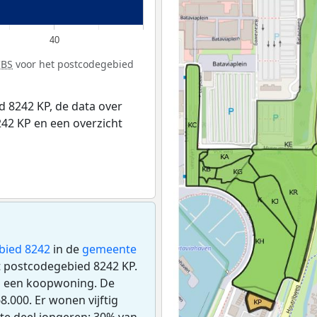
40
CBS
voor het postcodegebied
 8242 KP, de data over
42 KP en een overzicht
bied 8242
in de
gemeente
het postcodegebied 8242 KP.
s een koopwoning. De
.000. Er wonen vijftig
te deel jongeren: 30% van