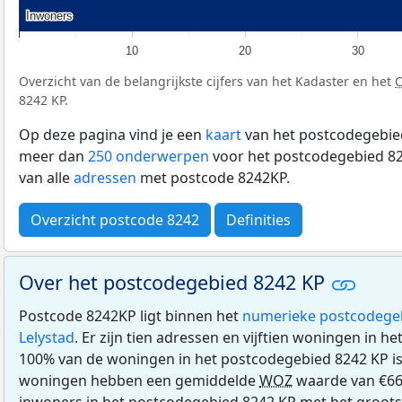
Inwoners
Inwoners
10
20
30
Overzicht van de belangrijkste cijfers van het Kadaster en het
8242 KP.
Op deze pagina vind je een
kaart
van het postcodegebied
meer dan
250 onderwerpen
voor het postcodegebied 82
van alle
adressen
met postcode 8242KP.
Overzicht postcode 8242
Definities
Over het postcodegebied 8242 KP
Postcode 8242KP ligt binnen het
numerieke postcodege
Lelystad
. Er zijn tien adressen en vijftien woningen in 
100% van de woningen in het postcodegebied 8242 KP i
woningen hebben een gemiddelde
WOZ
waarde van €668
inwoners in het postcodegebied 8242 KP met het groots