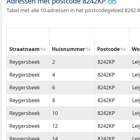
Adressen met postcode 8242KP
Tabel met alle 10 adressen in het postcodegebied 8242 K
Straatnaam
Huisnummer
Postcode
Wo
Straatnaam
Huisnummer
Postcode
Wo
Reygersbeek
2
8242KP
Lel
Reygersbeek
4
8242KP
Lel
Reygersbeek
6
8242KP
Lel
Reygersbeek
8
8242KP
Lel
Reygersbeek
10
8242KP
Lel
Reygersbeek
12
8242KP
Lel
Reygersbeek
14
8242KP
Lel