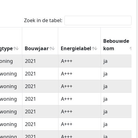
Zoek in de tabel:
Bebouwde
gtype
Bouwjaar
Energielabel
kom
gtype
Bouwjaar
Energielabel
Bebouwde
oning
2021
A+++
ja
kom
woning
2021
A+++
ja
woning
2021
A+++
ja
woning
2021
A+++
ja
woning
2021
A+++
ja
woning
2021
A+++
ja
woning
2021
A+++
ja