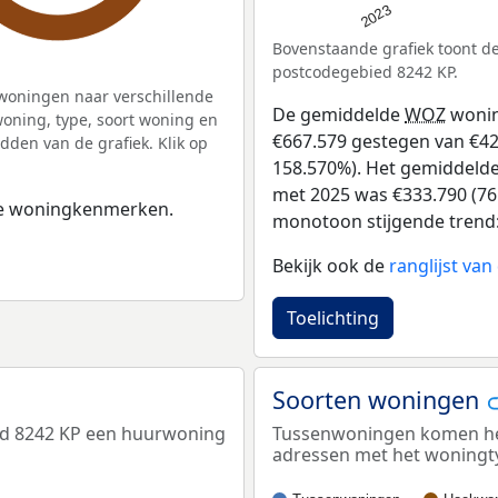
2023
Bovenstaande grafiek toont 
postcodegebied 8242 KP.
woningen naar verschillende
De gemiddelde
WOZ
wonin
ning, type, soort woning en
€667.579 gestegen van €421
dden van de grafiek. Klik op
158.570%). Het gemiddelde 
met 2025 was €333.790 (76.
 de woningkenmerken.
monotoon stijgende trend: D
Bekijk ook de
ranglijst va
Toelichting
Soorten woningen
ed 8242 KP een huurwoning
Tussenwoningen komen het 
adressen met het woningt