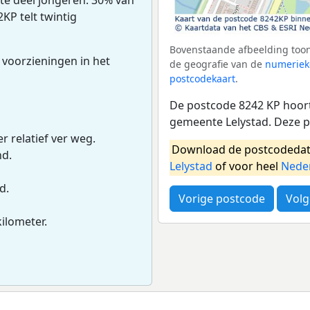
KP telt twintig
Bovenstaande afbeelding toon
 voorzieningen in het
de geografie van de
numeriek
postcodekaart
.
De postcode 8242 KP hoort
gemeente Lelystad. Deze 
r relatief ver weg.
Download de postcodedat
nd.
Lelystad
of voor heel
Nede
d.
Vorige postcode
Volg
kilometer.