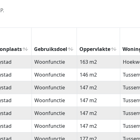
P.
onplaats
Gebruiksdoel
Oppervlakte
Wonin
onplaats
Gebruiksdoel
Oppervlakte
Wonin
ystad
Woonfunctie
163 m2
Hoekw
ystad
Woonfunctie
146 m2
Tussen
ystad
Woonfunctie
147 m2
Tussen
ystad
Woonfunctie
147 m2
Tussen
ystad
Woonfunctie
147 m2
Tussen
ystad
Woonfunctie
147 m2
Tussen
ystad
Woonfunctie
177 m2
Tussen