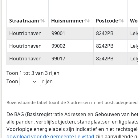
Straatnaam
Huisnummer
Postcode
Wo
Straatnaam
Huisnummer
Postcode
Wo
Houtribhaven
99001
8242PB
Lel
Houtribhaven
99002
8242PB
Lel
Houtribhaven
99017
8242PB
Lel
Toon 1 tot 3 van 3 rijen
Toon
rijen
Bovenstaande tabel toont de 3 adressen in het postcodegebied 
De BAG (Basisregistratie Adressen en Gebouwen van het K
alle panden, verblijfsobjecten, standplaatsen en ligplaa
Voorlopige energielabels zijn indicatief en niet rechtsge
download voor de gemeente Lelystad
zijn aanvullende 