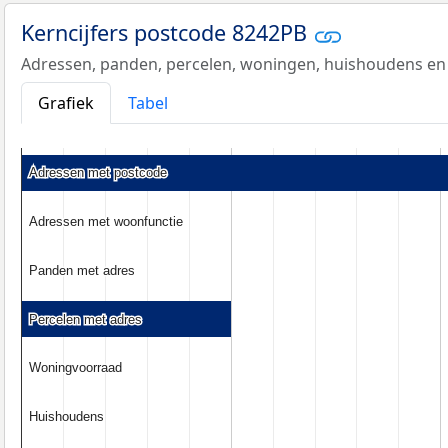
Kerncijfers postcode 8242PB
Adressen, panden, percelen, woningen, huishoudens en
Grafiek
Tabel
Adressen met postcode
Adressen met postcode
Adressen met woonfunctie
Adressen met woonfunctie
Panden met adres
Panden met adres
Percelen met adres
Percelen met adres
Woningvoorraad
Woningvoorraad
Huishoudens
Huishoudens