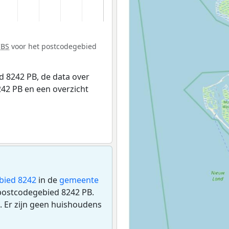
CBS
voor het postcodegebied
 8242 PB, de data over
42 PB en een overzicht
bied 8242
in de
gemeente
 postcodegebied 8242 PB.
 Er zijn geen huishoudens