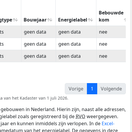
Bebouwde
gtype
Bouwjaar
Energielabel
kom
gtype
Bouwjaar
Energielabel
Bebouwde
ts
geen data
geen data
nee
kom
ts
geen data
geen data
nee
ts
geen data
geen data
nee
Vorige
1
Volgende
a van het Kadaster van 1 juli 2026.
gebouwen in Nederland. Hierin zijn, naast alle adressen,
gielabel zoals geregistreerd bij de
RVO
weergegeven.
0 jaar en kunnen inmiddels zijn verlopen. In de
Excel-
namedatum van het energielabel. De gegevens in deze