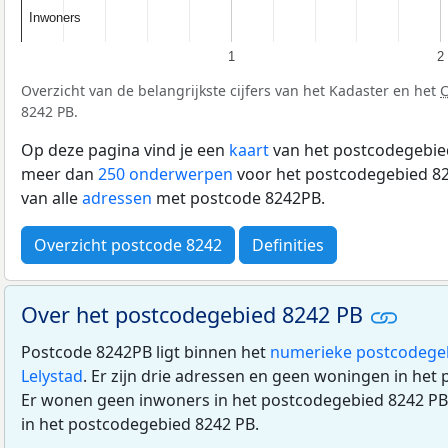
Inwoners
Inwoners
1
2
Overzicht van de belangrijkste cijfers van het Kadaster en het
8242 PB.
Op deze pagina vind je een
kaart
van het postcodegebied
meer dan
250 onderwerpen
voor het postcodegebied 82
van alle
adressen
met postcode 8242PB.
Overzicht postcode 8242
Definities
Over het postcodegebied 8242 PB
Postcode 8242PB ligt binnen het
numerieke postcodege
Lelystad
. Er zijn drie adressen en geen woningen in het
Er wonen geen inwoners in het postcodegebied 8242 PB.
in het postcodegebied 8242 PB.