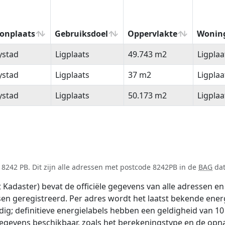
onplaats
Gebruiksdoel
Oppervlakte
Wonin
onplaats
Gebruiksdoel
Oppervlakte
Wonin
ystad
Ligplaats
49.743 m2
Ligplaa
ystad
Ligplaats
37 m2
Ligplaa
ystad
Ligplaats
50.173 m2
Ligplaa
8242 PB. Dit zijn alle adressen met postcode 8242PB in de
BAG
dat
adaster) bevat de officiële gegevens van alle adressen en 
tsen geregistreerd. Per adres wordt het laatst bekende ener
ldig; definitieve energielabels hebben een geldigheid van 1
gegevens beschikbaar, zoals het berekeningstype en de op