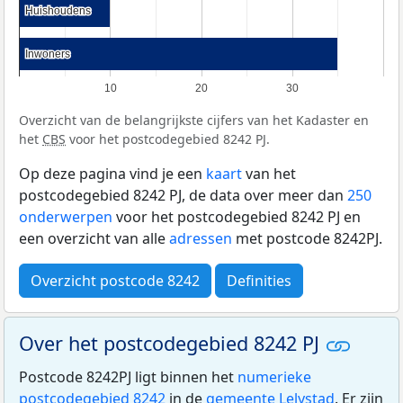
Huishoudens
Huishoudens
Inwoners
Inwoners
10
20
30
Overzicht van de belangrijkste cijfers van het Kadaster en
het
CBS
voor het postcodegebied 8242 PJ.
Op deze pagina vind je een
kaart
van het
postcodegebied 8242 PJ, de data over meer dan
250
onderwerpen
voor het postcodegebied 8242 PJ en
een overzicht van alle
adressen
met postcode 8242PJ.
Overzicht postcode 8242
Definities
Over het postcodegebied 8242 PJ
Postcode 8242PJ ligt binnen het
numerieke
postcodegebied 8242
in de
gemeente Lelystad
. Er zijn