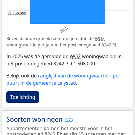
€1.250.000
€1.250.000
2025
Bovenstaande grafiek toont de gemiddelde
WOZ
woningwaarde per jaar in het postcodegebied 8242 PJ.
In 2025 was de gemiddelde
WOZ
woningwaarde in
het postcodegebied 8242 PJ €1.508.000.
Bekijk ook de
ranglijst van de woningwaarden per
buurt in de gemeente Lelystad
.
Toelichting
Soorten woningen
Appartementen komen het meeste voor in het
postcodegebied 8242 PJ: er zijn 15 adressen met het