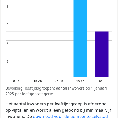
8
8
6
6
4
4
2
2
0-15
15-25
25-45
45-65
65+
Bevolking, leeftijdsgroepen: aantal inwoners op 1 januari
2025 per leeftijdscategorie.
Het aantal inwoners per leeftijdsgroep is afgerond
op vijftallen en wordt alleen getoond bij minimaal vijf
inwoners. De
download voor de gemeente Lelystad