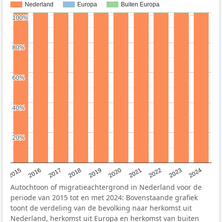
Nederland
Europa
Buiten Europa
100%
100%
80%
80%
60%
60%
40%
40%
20%
20%
2015
2016
2017
2018
2019
2020
2021
2022
2023
2024
Autochtoon of migratieachtergrond in Nederland voor de
periode van 2015 tot en met 2024: Bovenstaande grafiek
toont de verdeling van de bevolking naar herkomst uit
Nederland, herkomst uit Europa en herkomst van buiten