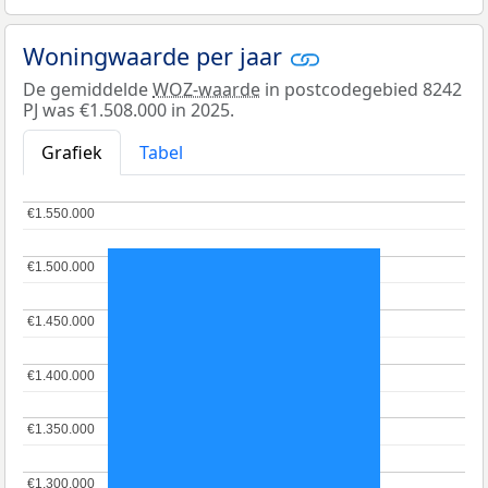
Woningwaarde per jaar
De gemiddelde
WOZ-waarde
in postcodegebied 8242
PJ was €1.508.000 in 2025.
Grafiek
Tabel
€1.550.000
€1.550.000
€1.500.000
€1.500.000
€1.450.000
€1.450.000
€1.400.000
€1.400.000
€1.350.000
€1.350.000
€1.300.000
€1.300.000