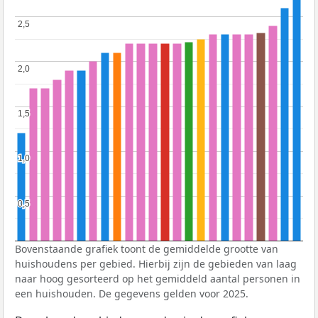
2,5
2,5
2,0
2,0
1,5
1,5
1,0
1,0
0,5
0,5
Bovenstaande grafiek toont de gemiddelde grootte van
huishoudens per gebied. Hierbij zijn de gebieden van laag
naar hoog gesorteerd op het gemiddeld aantal personen in
een huishouden. De gegevens gelden voor 2025.