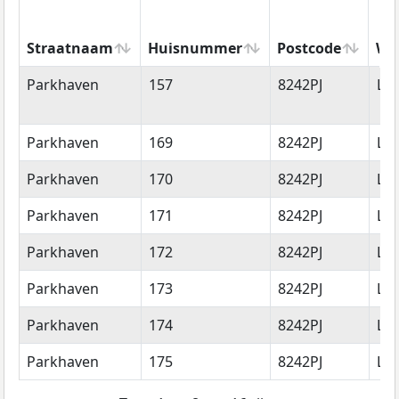
Straatnaam
Huisnummer
Postcode
Wo
Straatnaam
Huisnummer
Postcode
Wo
Parkhaven
157
8242PJ
Lel
Parkhaven
169
8242PJ
Lel
Parkhaven
170
8242PJ
Lel
Parkhaven
171
8242PJ
Lel
Parkhaven
172
8242PJ
Lel
Parkhaven
173
8242PJ
Lel
Parkhaven
174
8242PJ
Lel
Parkhaven
175
8242PJ
Lel