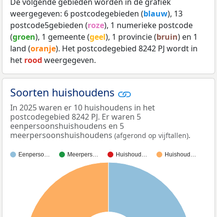
De volgende gebieden worden in de grafiek
weergegeven: 6 postcodegebieden (
blauw
), 13
postcode5gebieden (
roze
), 1 numerieke postcode
(
groen
), 1 gemeente (
geel
), 1 provincie (
bruin
) en 1
land (
oranje
). Het postcodegebied 8242 PJ wordt in
het
rood
weergegeven.
Soorten huishoudens
In 2025 waren er 10 huishoudens in het
postcodegebied 8242 PJ. Er waren 5
eenpersoonshuishoudens en 5
meerpersoonshuishoudens
.
(afgerond op vijftallen)
Eenperso…
Meerpers…
Huishoud…
Huishoud…