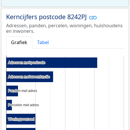
Kerncijfers postcode 8242PJ
Adressen, panden, percelen, woningen, huishoudens
en inwoners.
Grafiek
Tabel
Adressen met postcode
Adressen met postcode
Adressen met woonfunctie
Adressen met woonfunctie
Panden met adres
Panden met adres
Percelen met adres
Percelen met adres
Woningvoorraad
Woningvoorraad